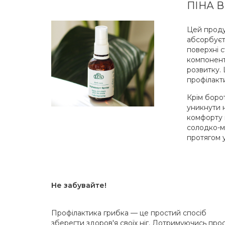
ПІНА 
Цей продук
абсорбуєт
поверхні 
компоненти
розвитку. 
профілакт
Крім борот
уникнути н
комфорту 
солодко-м
протягом у
Не забувайте!
Профілактика грибка — це простий спосіб
зберегти здоров'я своїх ніг. Дотримуючись про