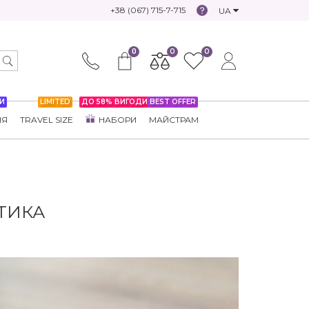
+38 (067) 715-7-715
UA
0
0
0
И
LIMITED
ДО 58% ВИГОДИ
BEST OFFER
НЯ
TRAVEL SIZE
НАБОРИ
МАЙСТРАМ
ТИКА