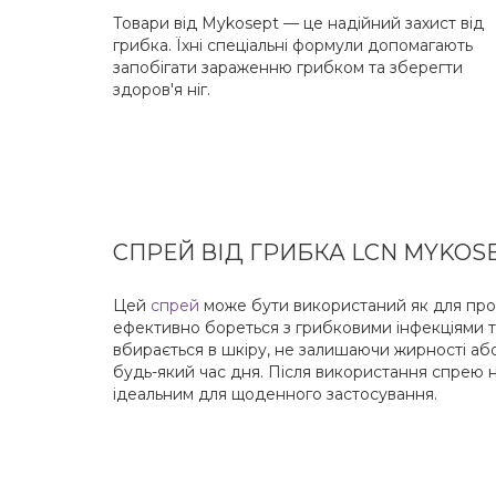
Товари від Mykosept — це надійний захист від
грибка. Їхні спеціальні формули допомагають
запобігати зараженню грибком та зберегти
здоров'я ніг.
СПРЕЙ ВІД ГРИБКА LCN MYKOS
Цей
спрей
може бути використаний як для профіл
ефективно бореться з грибковими інфекціями т
вбирається в шкіру, не залишаючи жирності або
будь-який час дня. Після використання спрею не
ідеальним для щоденного застосування.