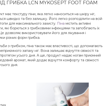
ВІД ГРИБКА LCN MYKOSEPT FOOT FOAM
т має текстуру піни, яка легко наноситься на шкіру ніг,
ься швидко та без залишку. Його легко розподілити на всій
стопи для максимального захисту.
Піна
містить активні
, які борються з грибковими інфекціями та запобігають їх
Це дозволяє використовувати його для лікування і
ики різних форм грибка.
ьби з грибком, піна також має властивості, що допомагають
еприємного запаху ніг. Вона залишає відчуття свіжості та
протягом усього дня. А ще, продукт надає ногам приємний
едовий аромат, який додає відчуття комфорту та свіжості
сього дня.
стих