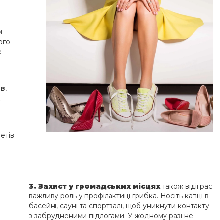
м
ого
е
ів
,
.
у
етів
3
. Захист у громадських місцях
також відіграє
важливу роль у профілактиці грибка. Носіть капці в
басейні, сауні та спортзалі, щоб уникнути контакту
з забрудненими підлогами. У жодному разі не