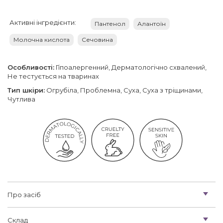
Активні інгредієнти:
Пантенол
Алантоїн
Молочна кислота
Сечовина
Особливості:
Гіпоалергенний, Дерматологічно схвалений,
Не тестується на тваринах
Тип шкіри:
Огрубіла, Проблемна, Суха, Суха з тріщинами,
Чутлива
Про засіб
Склад