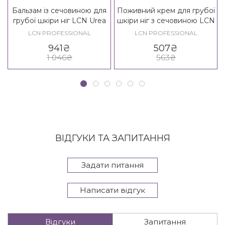
Бальзам із сечовиною для
Поживний крем для грубої
грубої шкіри ніг LCN Urea
шкіри ніг з сечовиною LCN
25% Foot Balm
Urea 40% Chapped Skin
LCN PROFESSIONAL
LCN PROFESSIONAL
Cream
941
₴
507
₴
1 046
₴
563
₴
ВІДГУКИ ТА ЗАПИТАННЯ
Задати питання
Написати відгук
Відгуки
Запитання