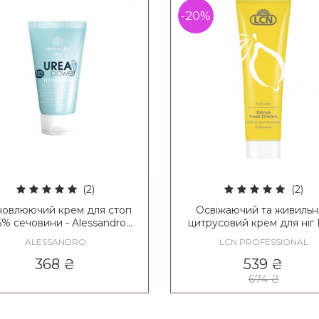
-20%
(2)
(2)
новлюючий крем для стоп
Освіжаючий та живиль
15% сечовини - Alessandro
цитрусовий крем для ніг
ternational Repairing Foot
Citrus Foot Cream
ALESSANDRO
LCN PROFESSIONAL
Cream 15% Urea
368
₴
539
₴
674
₴