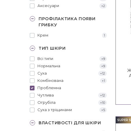
Аксесуари
+2
ПРОФІЛАКТИКА ПОЯВИ
ГРИБКУ
Крем
1
ТИП ШКІРИ
Всі типи
+9
Нормальна
+9
Ж
Суха
+12
Комбінована
+1
Проблемна
Чутлива
+12
Огрубіла
+10
Суха з тріщинами
+5
SUPER S
ВЛАСТИВОСТІ ДЛЯ ШКІРИ