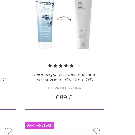
(4)
Зволожуючий крем для ніг з
- LCN
сечовиною LCN Urea 10%
Foot Cream
LCN PROFESSIONAL
689
₴
ЗАКІНЧУЄТЬСЯ