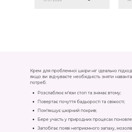
ес
тр
Крем для проблемної шкіри ніг ідеально підход
якщо ви відчуваєте необхідність зняти навант
потреб:
Розслаблює м'язи стоп та знімає втому;
Повертає почуття бадьорості та свіжості;
Пом'якшує шкірний покрив;
Бере участь у природних процесах поновле
Запобігає появі неприємного запаху, мозолів