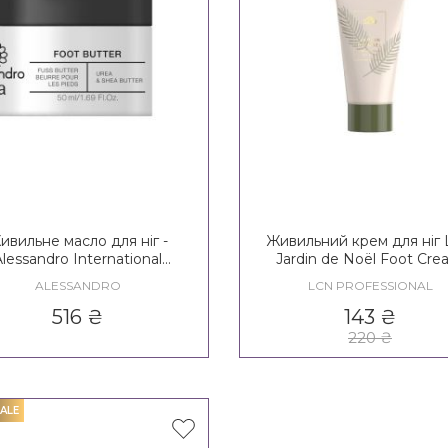
ивильне масло для ніг -
Живильний крем для ніг
Alessandro International
Jardin de Noël Foot Cr
Fussbutter
ALESSANDRO
LCN PROFESSIONAL
516
₴
143
₴
220
₴
ALE