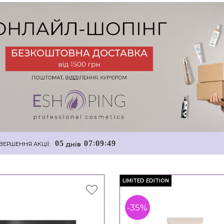
0
5
0
7
0
9
4
8
:
:
днiв
ВЕРШЕННЯ АКЦІЇ:
LIMITED EDITION
-35%