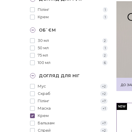
Пілінг
1
Крем
1
ОБ`ЄМ
30 мл
2
50 мл
1
75 мл
2
100 мл
6
ДОГЛЯД ДЛЯ НІГ
ДО ЗА
Мус
+2
Скраб
+2
Пілінг
+7
NEW
Маска
+1
Крем
Бальзам
+7
Спрей
+2