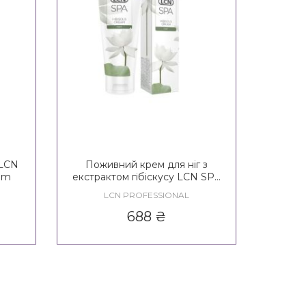
 LCN
Поживний крем для ніг з
eam
екстрактом гібіскусу LCN SPA
Hibiscus Foot Cream
LCN PROFESSIONAL
688
₴