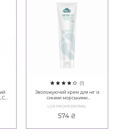
(1)
ний
Зволожуючий крем для ніг із
 LCN
синіми морськими
водоростями LCN
LCN PROFESSIONAL
Moisturizing Foot Cream Blue
574
₴