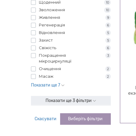
Щоденний
10
Зволоження
10
Живлення
9
Регенерація
6
Відновлення
5
Захист
5
Свіжість
6
Покращення
3
мікроциркуляції
Очищення
2
Масаж
2
Показати ще 7
екз
кр
Показати ще 3 фільтри
тіла
Скасувати
Виберіть фільтри