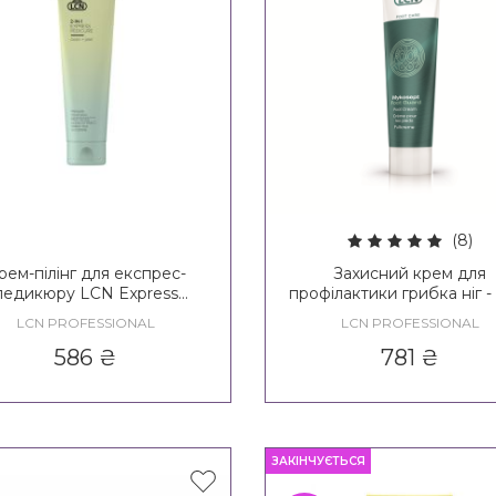
(8)
рем-пілінг для експрес-
Захисний крем для
педикюру LCN Express
профілактики грибка ніг 
dicure 2 in 1 Clean & Peel
Mykosept Foot Guard
LCN PROFESSIONAL
LCN PROFESSIONAL
586
₴
781
₴
ЗАКІНЧУЄТЬСЯ