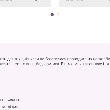
тетичним виглядом та
ивалістю носіння.
ить для тих днів, коли ви багато часу проводите на ногах або
аження і миттєво підбадьоритися. Він містить відновлюючі та
ння дерми;
 та тріщин.