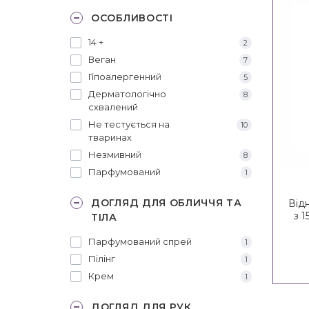
ОСОБЛИВОСТІ
14 +
2
Веган
7
Гіпоалергенний
5
Дерматологічно
8
схвалений
Не тестується на
10
тваринах
Незмивний
8
Парфумований
1
ДОГЛЯД ДЛЯ ОБЛИЧЧЯ ТА
Від
з 
ТІЛА
In
Парфумований спрей
1
Пілінг
1
Крем
1
ДОГЛЯД ДЛЯ РУК