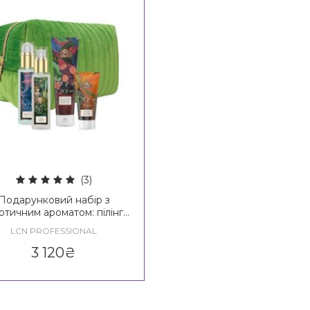
(3)
Подарунковий набір з
отичним ароматом: пілінг,
ем, спрей для волосся та
LCN PROFESSIONAL
, олія для рук та нігтів LCN
Bora Bora Set
3 120
₴