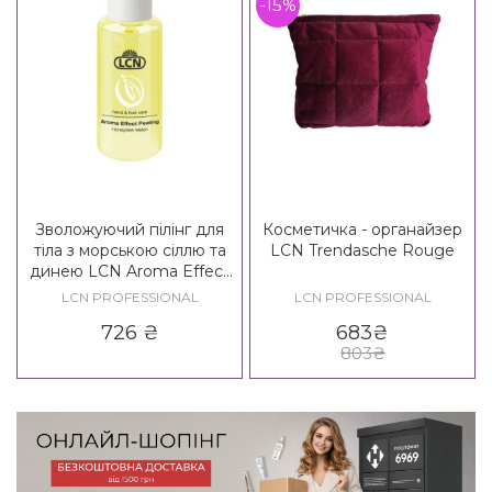
-15%
Зволожуючий пілінг для
Косметичка - органайзер
тіла з морською сіллю та
LCN Trendasche Rouge
динею LCN Aroma Effect
Peeling Honeydew Melon
LCN PROFESSIONAL
LCN PROFESSIONAL
726
₴
683
₴
803
₴