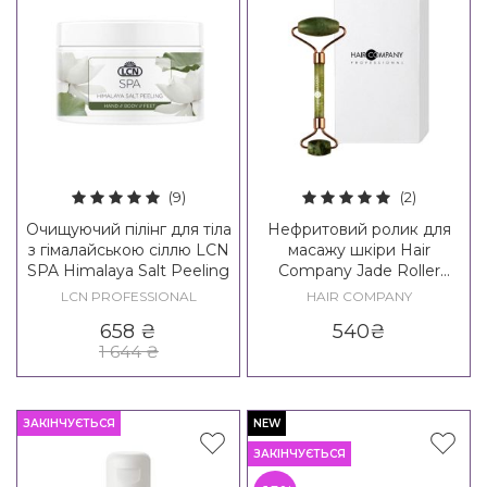
(9)
(2)
Очищуючий пілінг для тіла
Нефритовий ролик для
з гімалайською сіллю LCN
масажу шкіри Hair
SPA Himalaya Salt Peeling
Company Jade Roller
Beauty Routine
LCN PROFESSIONAL
HAIR COMPANY
658
₴
540
₴
1 644
₴
ЗАКІНЧУЄТЬСЯ
NEW
ЗАКІНЧУЄТЬСЯ