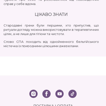
справ у себе вдома.
ЦІКАВО ЗНАТИ
Стародавні греки були першими, хто припустив, що
ритуали догляду можна використовувати в терапевтичних
цілях, а не лише для гігієни та чистоти.
Слово СПА походить від однойменного бельгійського
містечка із природними цілющими джерелами.
У 19 столітті спа-процедури включали замочування в
гарячій воді, ширяння в лазні та розслаблення в приємній
атмосфері. Додайте до цього масаж та спеціальні
косметичні продукти та вийдуть сучасні SPA-процедури, які
відомі сьогодні.
Німецькі майстри LCN створили унікальну серію
препаратів із екзотичних інгредієнтів, яку так люблять
салони краси класу люкс та застосовують її для
ексклюзивних SPA-ритуалів.
ЛІНІЯ SPA ДЛЯ РУК ТА НІГТІВ
ДОСТАВКА І ОПЛАТА