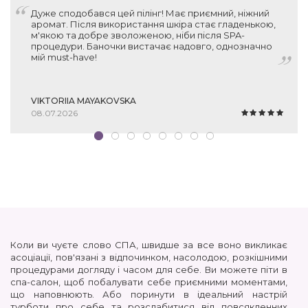
Дуже сподобався цей пілінг! Має приємний, ніжний
аромат. Після використання шкіра стає гладенькою,
м'якою та добре зволоженою, ніби після SPA-
процедури. Баночки вистачає надовго, однозначно
мій must-have!
VIKTORIIA MAYAKOVSKA
08.07.2026
Коли ви чуєте слово СПА, швидше за все воно викликає
асоціації, пов'язані з відпочинком, насолодою, розкішними
процедурами догляду і часом для себе. Ви можете піти в
спа-салон, щоб побалувати себе приємними моментами,
що наповнюють. Або поринути в ідеальний настрій
турботи про себе та розслабитися від повсякденних