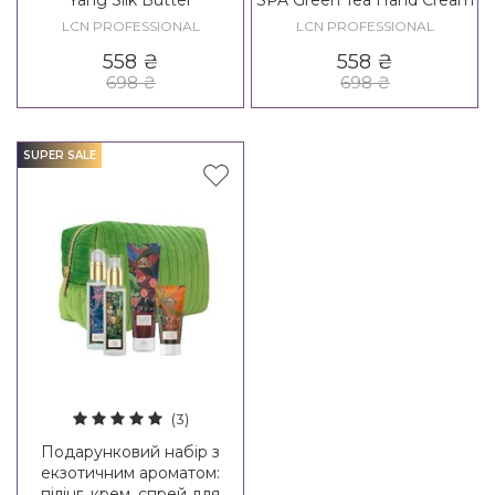
Yang Silk Butter
SPA Green Tea Hand Cream
LCN PROFESSIONAL
LCN PROFESSIONAL
558
₴
558
₴
698
₴
698
₴
SUPER SALE
(3)
Подарунковий набір з
екзотичним ароматом:
пілінг, крем, спрей для