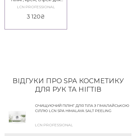
волосся та тіла, олія для
LCN PROFESSIONAL
рук та нігтів LCN Bora Bora
3 120
₴
Set
ВІДГУКИ ПРО SPA КОСМЕТИКУ
ДЛЯ РУК ТА НІГТІВ
ОЧИЩУЮЧИЙ ПІЛІНГ ДЛЯ ТІЛА З ГІМАЛАЙСЬКОЮ
СІЛЛЮ LCN SPA HIMALAYA SALT PEELING
LCN PROFESSIONAL