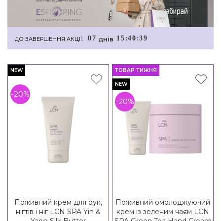
0
7
1
5
:
4
0
:
3
8
днiв
ДО ЗАВЕРШЕННЯ АКЦІЇ:
NEW
ТОВАР ТИЖНЯ
NEW
-20%
-20%
Поживний крем для рук,
Поживний омолоджуючий
нігтів і ніг LCN SPA Yin &
крем із зеленим чаєм LCN