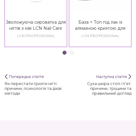
Зволожуюча сироватка для
База + Топ під лак із
нігтів з ківі LCN Nail Care
алмазною крихтою для
Kiwi Glowing Nail Shot
зміцнення нігтів LCN
LCN PROFESSIONAL
LCN PROFESSIONAL
Diamond Power
Попередня стаття
Наступна стаття
Як перестати гризти нігті:
Суха шкіра стоп і п’ят:
причини, психологія та дієві
причини, тріщини та
методи
правильний догляд