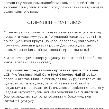
домашніх умовах, вам знадобиться комплексний підхід. Він
включає стимуляцію кровообігу (для живлення матриксу) та
захист вільного краю.
СТИМУЛЯЦІЯ МАТРИКСУ
Оскільки ріст починається під кутикулою, саме цій зоні слід
приділити максимум уваги. Регулярний масаж основи нігтя
покращує мікроциркуляцію крові, забезпечуючи приплив
поживних речовин до зони росту. Для цього ідеально
підходять спеціальні вітамінізовані сироватки та олії.
Ми рекомендуємо звернути увагу на професійні засоби, які
мають збалансований склад.
Наприклад,
зволожувальна сироватка для нігтів з ківі
LCN Professional Nail Care Kiwi Glowing Nail Shot
. Це
справжній вітамінний коктейль для ваших рук. Екстракт ківі,
що міститься в продукті, багатий на вітамін С, який є
потужним антиоксидантом і стимулює вироблення колагену.
Завдяки мікрокапсулам, активні речовини вивільняються
безпосередньо під час нанесення, глибоко живлячи
матрикс і кутикулу.
Як використовувати: наносьте сироватку щодня перед сном,