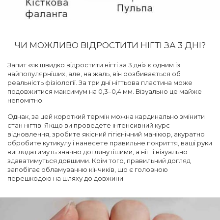
ЧИ МОЖЛИВО ВІДРОСТИТИ НІГТІ ЗА 3 ДНІ?
Запит «як швидко відростити нігті за 3 дні» є одним із
найпопулярніших, але, на жаль, він розбивається об
реальність фізіології. За три дні нігтьова пластина може
подовжитися максимум на 0,3–0,4 мм. Візуально це майже
непомітно.
Однак, за цей короткий термін можна кардинально змінити
стан нігтів. Якщо ви проведете інтенсивний курс
відновлення, зробите якісний гігієнічний манікюр, акуратно
обробите кутикулу і нанесете правильне покриття, ваші руки
виглядатимуть значно доглянутішими, а нігті візуально
здаватимуться довшими. Крім того, правильний догляд
запобігає обламуванню кінчиків, що є головною
перешкодою на шляху до довжини.