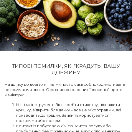
ТИПОВІ ПОМИЛКИ, ЯКІ "КРАДУТЬ" ВАШУ
ДОВЖИНУ
На шляху до довгих нігтів ми часто самі собі шкодимо, навіть
не помічаючи цього. Ось список головних "злочинів" проти
манікюру:
Нігті як інструмент. Відшкребти етикетку, підважити
кришку, відкрити бляшанку – все це мікротравми, які
призводять до тріщин. Звикніть користуватися
ножицями або ножем.
Контакт із побутовою хімією. Миття посуду або
прибирання без рукавичок – це вирок для манікюру.