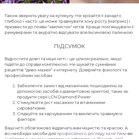
Також зверніть увагу на кутикулу. Не зрізайте її занадто
глибоко і часто, це може травмувати зону росту (матрикс) і
призвести до появи "хвилястих" нігтів. Краще пом'якшувати її
ремуверами та акуратно відсувати апельсиновою паличкою.
ПІДСУМОК
Відростити довгі та міцні нігті – це цілком реально, якщо
підійти до справи комплексно. Не шукайте сумнівних
рецептів "диво-мазей" з інтернету. Довіряйте фізіології та
професійним засобам.
Забезпечте захист від механічних пошкоджень за
допомогою засобів з діамантовою крихтою, таких як
продукти серії LCN Diamond Power.
Стимулюйте ріст масажем та вітамінними
сироватками.
Слідкуйте за харчуванням та виключіть травмуючі
фактори.
Ваші нігті обов'язково віддячать вам міцністю та красою. А
всі необхідні засоби для
професійного догляду за нігтями
ви
знайдете в нашому каталозі на eshoping.ua. Почніть свій