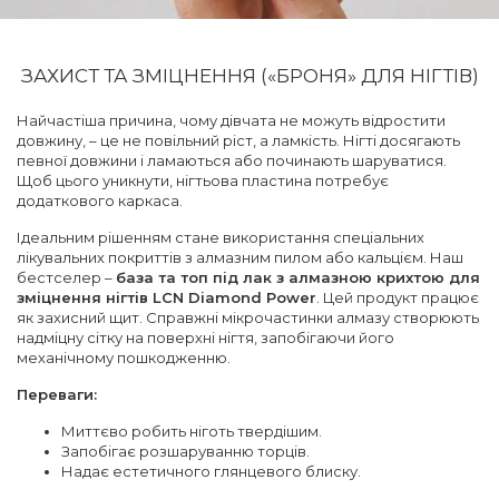
ЗАХИСТ ТА ЗМІЦНЕННЯ («БРОНЯ» ДЛЯ НІГТІВ)
Найчастіша причина, чому дівчата не можуть відростити
довжину, – це не повільний ріст, а ламкість. Нігті досягають
певної довжини і ламаються або починають шаруватися.
Щоб цього уникнути, нігтьова пластина потребує
додаткового каркаса.
Ідеальним рішенням стане використання спеціальних
лікувальних покриттів з алмазним пилом або кальцієм. Наш
бестселер –
база та топ під лак з алмазною крихтою для
зміцнення нігтів LCN Diamond Power
. Цей продукт працює
як захисний щит. Справжні мікрочастинки алмазу створюють
надміцну сітку на поверхні нігтя, запобігаючи його
механічному пошкодженню.
Переваги:
Миттєво робить ніготь твердішим.
Запобігає розшаруванню торців.
Надає естетичного глянцевого блиску.