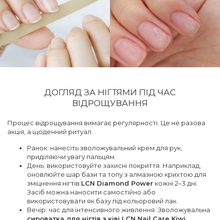
ДОГЛЯД ЗА НІГТЯМИ ПІД ЧАС
ВІДРОЩУВАННЯ
Процес відрощування вимагає регулярності. Це не разова
акція, а щоденний ритуал.
Ранок: нанесіть зволожувальний крем для рук,
приділяючи увагу пальцям.
День: використовуйте захисні покриття. Наприклад,
оновлюйте шар бази та топу з алмазною крихтою для
зміцнення нігтів
LCN Diamond Power
кожні 2–3 дні.
Засіб можна наносити самостійно або
використовувати як базу під кольоровий лак.
Вечір: час для інтенсивного живлення. Зволожувальна
сироватка для нігтів з ківі LCN Nail Care Kiwi