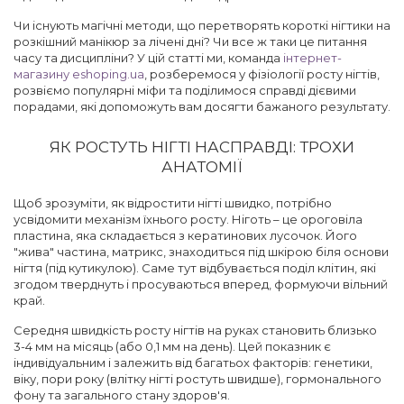
Чи існують магічні методи, що перетворять короткі нігтики на
розкішний манікюр за лічені дні? Чи все ж таки це питання
часу та дисципліни? У цій статті ми, команда
інтернет-
магазину eshoping.ua
, розберемося у фізіології росту нігтів,
розвіємо популярні міфи та поділимося справді дієвими
порадами, які допоможуть вам досягти бажаного результату.
ЯК РОСТУТЬ НІГТІ НАСПРАВДІ: ТРОХИ
АНАТОМІЇ
Щоб зрозуміти, як відростити нігті швидко, потрібно
усвідомити механізм їхнього росту. Ніготь – це ороговіла
пластина, яка складається з кератинових лусочок. Його
"жива" частина, матрикс, знаходиться під шкірою біля основи
нігтя (під кутикулою). Саме тут відбувається поділ клітин, які
згодом тверднуть і просуваються вперед, формуючи вільний
край.
Середня швидкість росту нігтів на руках становить близько
3-4 мм на місяць (або 0,1 мм на день). Цей показник є
індивідуальним і залежить від багатьох факторів: генетики,
віку, пори року (влітку нігті ростуть швидше), гормонального
фону та загального стану здоров'я.