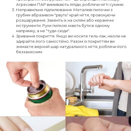
Агресивні ПАР вимивають ліпіди, роблячи нігті сухими.
Неправильне підпилювання. Металеві пилочки з
грубим абразивом "рвуть" край нігтя, провокуючи
розшарування. Замініть їх на скляні або керамічні
інструменти. Рухи пилкою мають бути в одному
напрямку, а не "туди-сюди".
Зривання покриття. Якщо ви носите гель-лак, ніколи не
здирайте його самостійно. Разом із покриттям ви
знімаєте верхній шар натурального нігтя, роблячи його
беззахисним.