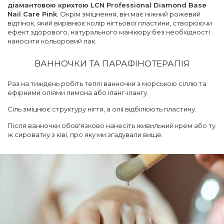
діамантовою крихтою LCN Professional Diamond Base
Nail Care Pink
. Окрім зміцнення, він має ніжний рожевий
відтінок, який вирівнює колір нігтьової пластини, створюючи
ефект здорового, натурального манікюру без необхідності
наносити кольоровий лак.
ВАННОЧКИ ТА ПАРАФІНОТЕРАПІЯ
Раз на тиждень робіть теплі ванночки з морською сіллю та
ефірними оліями лимона або іланг-ілангу.
Сіль зміцнює структуру нігтя, а олії відбілюють пластину.
Після ванночки обов'язково нанесіть живильний крем або ту
ж сироватку з ківі, про яку ми згадували вище.