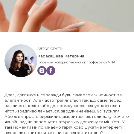
АВТОР СТАТТІ:
Каракашева Катерина
головний колорист-технолог профсервісу VNA
Довгі, доглянуті нігті завжди були символом жіночності та
елегантності. Але часто трапляється так, що саме перед
важливою подією або довгоочікуваною відпусткою один
ніготь зрадливо ламається, зводячи нанівець усі зусилля.
Або ж ви просто вирішили відмовитися від гель-лаку і хочете
якнайшвидше повернути натуральну довжину та міцність. У
такі моменти ми починаємо гарячково шукати в інтернеті
відповідь на питання: як швидко відростити нігті?