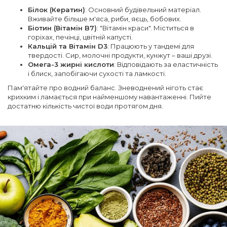
Білок (Кератин)
: Основний будівельний матеріал.
Вживайте більше м'яса, риби, яєць, бобових.
Біотин (Вітамін B7)
: "Вітамін краси". Міститься в
горіхах, печінці, цвітній капусті.
Кальцій та Вітамін D3
: Працюють у тандемі для
твердості. Сир, молочні продукти, кунжут – ваші друзі.
Омега-3 жирні кислоти
: Відповідають за еластичність
і блиск, запобігаючи сухості та ламкості.
Пам'ятайте про водний баланс. Зневоднений ніготь стає
крихким і ламається при найменшому навантаженні. Пийте
достатню кількість чистої води протягом дня.