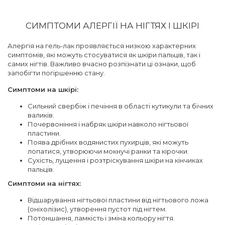
СИМПТОМИ АЛЕРГІЇ НА НІГТЯХ І ШКІРІ
Алергія на гель-лак проявляється низкою характерних
симптомів, які можуть стосуватися як шкіри пальців, так і
самих нігтів. Важливо вчасно розпізнати ці ознаки, щоб
запобігти погіршенню стану.
Симптоми на шкірі:
Сильний свербіж і печіння в області кутикули та бічних
валиків.
Почервоніння і набряк шкіри навколо нігтьової
пластини.
Поява дрібних водянистих пухирців, які можуть
лопатися, утворюючи мокнучі ранки та кірочки.
Сухість, лущення і розтріскування шкіри на кінчиках
пальців.
Симптоми на нігтях:
Відшарування нігтьової пластини від нігтьового ложа
(оніхолізис), утворення пустот під нігтем.
Потоншання, ламкість і зміна кольору нігтя.