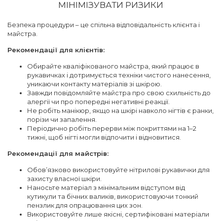
МІНІМІЗУВАТИ РИЗИКИ
Безпека процедури – це спільна відповідальність клієнта і
майстра.
Рекомендації для клієнтів:
Обирайте кваліфікованого майстра, який працює в
рукавичках і дотримується техніки чистого нанесення,
уникаючи контакту матеріалів зі шкірою.
Завжди повідомляйте майстра про свою схильність до
алергії чи про попередні негативні реакції.
Не робіть манікюр, якщо на шкірі навколо нігтів є ранки,
порізи чи запалення.
Періодично робіть перерви між покриттями на 1–2
тижні, щоб нігті могли відпочити і відновитися.
Рекомендації для майстрів:
Обов’язково використовуйте нітрилові рукавички для
захисту власної шкіри.
Наносьте матеріал з мінімальним відступом від
кутикули та бічних валиків, використовуючи тонкий
пензлик для опрацювання цих зон.
Використовуйте лише якісні, сертифіковані матеріали