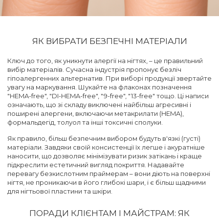
ЯК ВИБРАТИ БЕЗПЕЧНІ МАТЕРІАЛИ
Ключ до того, як уникнути алергії на нігтях, – це правильний
вибір матеріалів. Сучасна індустрія пропонує безліч
гіпоалергенних альтернатив. При виборі продукції звертайте
увагу на маркування. Шукайте на флаконах позначення
"HEMA-free", "DI-HEMA-free", "9-free", "13-free" тощо. Ці написи
означають, що зі складу виключені найбільш агресивні і
поширені алергени, включаючи метакрилати (HEMA),
формальдегід, толуол та інші токсичні сполуки.
Як правило, більш безпечним вибором будуть в'язкі (густі)
матеріали. Завдяки своїй консистенції їх легше і акуратніше
наносити, що дозволяє мінімізувати ризик затікань і краще
підкреслити естетичний вигляд покриття. Надавайте
перевагу безкислотним праймерам – вони діють на поверхні
нігтя, не проникаючи в його глибокі шари, і є більш щадними
для нігтьової пластини та шкіри.
ПОРАДИ КЛІЄНТАМ І МАЙСТРАМ: ЯК