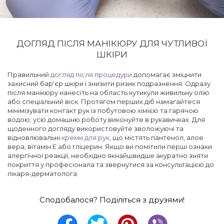
ДОГЛЯД ПІСЛЯ МАНІКЮРУ ДЛЯ ЧУТЛИВОЇ
ШКІРИ
Правильний
догляд після процедури
допомагає зміцнити
захисний бар'єр шкіри і знизити ризик подразнення. Одразу
після манікюру нанесіть на область кутикули живильну олію
або спеціальний віск. Протягом перших діб намагайтеся
мінімізувати контакт рук із побутовою хімією та гарячою
водою; усю домашню роботу виконуйте в рукавичках. Для
щоденного догляду використовуйте зволожуючі та
відновлювальні
креми для рук
, що містять пантенол, алое
вера, вітамін Е або гліцерин. Якщо ви помітили перші ознаки
алергічної реакції, необхідно якнайшвидше акуратно зняти
покриття у професіонала та звернутися за консультацією до
лікаря-дерматолога.
Сподобалося? Поділіться з друзями!