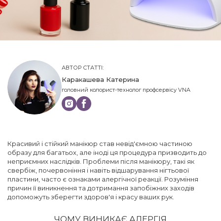
АВТОР СТАТТІ:
Каракашева Катерина
головний колорист-технолог профсервісу VNA
Красивий і стійкий манікюр став невід'ємною частиною
образу для багатьох, але іноді ця процедура призводить до
неприємних наслідків. Проблеми після манікюру, такі як
свербіж, почервоніння і навіть відшарування нігтьової
пластини, часто є ознаками алергічної реакції. Розуміння
причин її виникнення та дотримання запобіжних заходів
допоможуть зберегти здоров'я і красу ваших рук.
ЧОМУ ВИНИКАЄ АЛЕРГІЯ