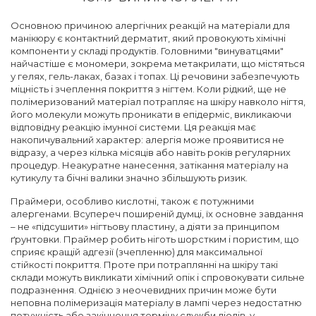
Основною причиною алергічних реакцій на матеріали для
манікюру є контактний дерматит, який провокують хімічні
компоненти у складі продуктів. Головними "винуватцями"
найчастіше є мономери, зокрема метакрилати, що містяться
у гелях, гель-лаках, базах і топах. Ці речовини забезпечують
міцність і зчеплення покриття з нігтем. Коли рідкий, ще не
полімеризований матеріал потрапляє на шкіру навколо нігтя,
його молекули можуть проникати в епідерміс, викликаючи
відповідну реакцію імунної системи. Ця реакція має
накопичувальний характер: алергія може проявитися не
відразу, а через кілька місяців або навіть років регулярних
процедур. Неакуратне нанесення, затікання матеріалу на
кутикулу та бічні валики значно збільшують ризик.
Праймери, особливо кислотні, також є потужними
алергенами. Всупереч поширеній думці, їх основне завдання
– не «підсушити» нігтьову пластину, а діяти за принципом
ґрунтовки. Праймер робить ніготь шорстким і пористим, що
сприяє кращій адгезії (зчепленню) для максимальної
стійкості покриття. Проте при потраплянні на шкіру такі
склади можуть викликати хімічний опік і спровокувати сильне
подразнення. Однією з неочевидних причин може бути
неповна полімеризація матеріалу в лампі через недостатню
потужність або закінчення терміну служби діодів, у