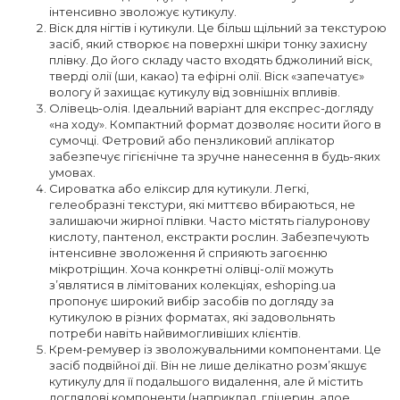
інтенсивно зволожує кутикулу.
Віск для нігтів і кутикули. Це більш щільний за текстурою
засіб, який створює на поверхні шкіри тонку захисну
плівку. До його складу часто входять бджолиний віск,
тверді олії (ши, какао) та ефірні олії. Віск «запечатує»
вологу й захищає кутикулу від зовнішніх впливів.
Олівець-олія. Ідеальний варіант для експрес-догляду
«на ходу». Компактний формат дозволяє носити його в
сумочці. Фетровий або пензликовий аплікатор
забезпечує гігієнічне та зручне нанесення в будь-яких
умовах.
Сироватка або еліксир для кутикули. Легкі,
гелеобразні текстури, які миттєво вбираються, не
залишаючи жирної плівки. Часто містять гіалуронову
кислоту, пантенол, екстракти рослин. Забезпечують
інтенсивне зволоження й сприяють загоєнню
мікротріщин. Хоча конкретні олівці-олії можуть
з’являтися в лімітованих колекціях, eshoping.ua
пропонує широкий вибір засобів по догляду за
кутикулою в різних форматах, які задовольнять
потреби навіть найвимогливіших клієнтів.
Крем-ремувер із зволожувальними компонентами. Це
засіб подвійної дії. Він не лише делікатно розм’якшує
кутикулу для її подальшого видалення, але й містить
доглядові компоненти (наприклад, гліцерин, алое