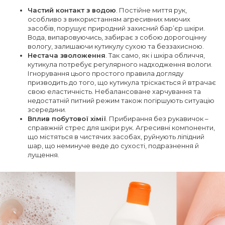
Частий контакт з водою
. Постійне миття рук,
особливо з використанням агресивних миючих
засобів, порушує природний захисний бар’єр шкіри.
Вода, випаровуючись, забирає з собою дорогоцінну
вологу, залишаючи кутикулу сухою та беззахисною.
Нестача зволоження
. Так само, як і шкіра обличчя,
кутикула потребує регулярного надходження вологи.
Ігнорування цього простого правила догляду
призводить до того, що кутикула тріскається й втрачає
свою еластичність. Небалансоване харчування та
недостатній питний режим також погіршують ситуацію
зсередини.
Вплив побутової хімії
. Прибирання без рукавичок –
справжній стрес для шкіри рук. Агресивні компоненти,
що містяться в чистячих засобах, руйнують ліпідний
шар, що неминуче веде до сухості, подразнення й
лущення.