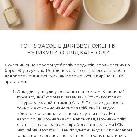
ТОП-5 ЗАСОБІВ ДЛЯ ЗВОЛОЖЕННЯ
КУТИКУЛИ: ОГЛЯД КАТЕГОРІЙ
Сучасний ринок пропонує безліч продуктів, спрямованих на
боротьбу з сухістю. Розглянемо основні категорії засобів
для зволоження кутикули, які допоможуть у вирішенні цієї
проблеми.
Олія для кутикули у флаконі з пензликом. Класичний і
дуже зручний формат. Зазвичай містить комплекс
натуральних олій, вітаміни А та Е. Пензлик дозволяє
точно й економно наносити засіб, який швидко
вбирається, живлячи та пом’якшуючи шкіру. На
eshoping.ua можна знайти, наприклад, Поживну олію
для нігтів з екстрактом звіробою та вітамінами LCN
Natural Nail Boost Oil. Цей продукт є чудовим прикладом
класичного догляду, що зміцнює нігтьову пластину та