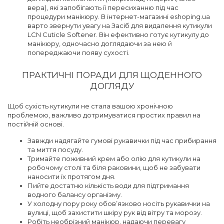
вера), які запобігають її пересиханню під час
процедури манікюру. В інтернет-магазині eshoping.ua
варто звернути увагу на Засіб для видалення кутикули
LCN Cuticle Softener. Він ефективно готує кутикулу до
манікюру, одночасно доглядаючи за нею й
попереджаючи появу сухості.
ПРАКТИЧНІ ПОРАДИ ДЛЯ ЩОДЕННОГО
ДОГЛЯДУ
Щоб сухість кутикули не стала вашою хронічною
проблемою, важливо дотримуватися простих правил на
постійній основі.
Завжди надягайте гумові рукавички під час прибирання
та миття посуду.
Тримайте поживний крем або олію для кутикули на
робочому столі та біля раковини, щоб не забувати
наносити їх протягом дня.
Пийте достатню кількість води для підтримання
водного балансу організму.
У холодну пору року обов’язково носіть рукавички на
вулиці, щоб захистити шкіру рук від вітру та морозу.
Робіть необрізний манікюр, надаючи перевагу