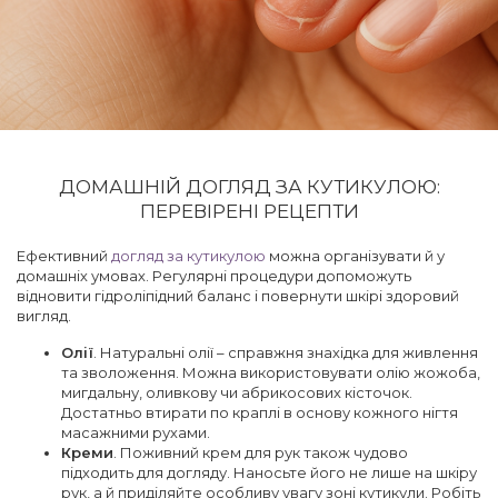
ДОМАШНІЙ ДОГЛЯД ЗА КУТИКУЛОЮ:
ПЕРЕВІРЕНІ РЕЦЕПТИ
Ефективний
догляд за кутикулою
можна організувати й у
домашніх умовах. Регулярні процедури допоможуть
відновити гідроліпідний баланс і повернути шкірі здоровий
вигляд.
Олії
. Натуральні олії – справжня знахідка для живлення
та зволоження. Можна використовувати олію жожоба,
мигдальну, оливкову чи абрикосових кісточок.
Достатньо втирати по краплі в основу кожного нігтя
масажними рухами.
Креми
. Поживний крем для рук також чудово
підходить для догляду. Наносьте його не лише на шкіру
рук, а й приділяйте особливу увагу зоні кутикули. Робіть