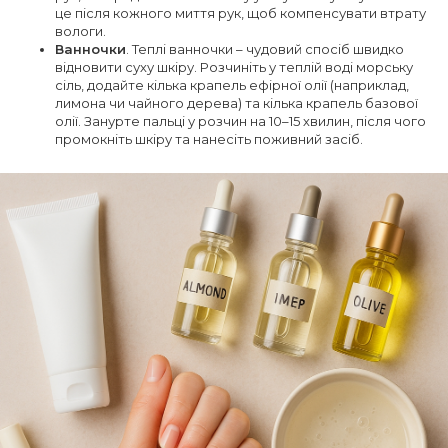
це після кожного миття рук, щоб компенсувати втрату
вологи.
Ванночки
. Теплі ванночки – чудовий спосіб швидко
відновити суху шкіру. Розчиніть у теплій воді морську
сіль, додайте кілька крапель ефірної олії (наприклад,
лимона чи чайного дерева) та кілька крапель базової
олії. Занурте пальці у розчин на 10–15 хвилин, після чого
промокніть шкіру та нанесіть поживний засіб.