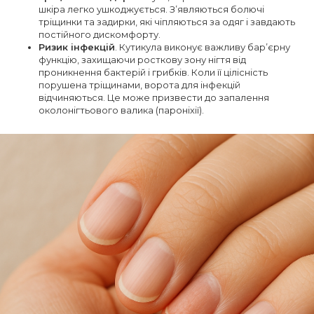
шкіра легко ушкоджується. З’являються болючі
тріщинки та задирки, які чіпляються за одяг і завдають
постійного дискомфорту.
Ризик інфекцій
. Кутикула виконує важливу бар’єрну
функцію, захищаючи росткову зону нігтя від
проникнення бактерій і грибків. Коли її цілісність
порушена тріщинами, ворота для інфекцій
відчиняються. Це може призвести до запалення
околонігтьового валика (пароніхії).