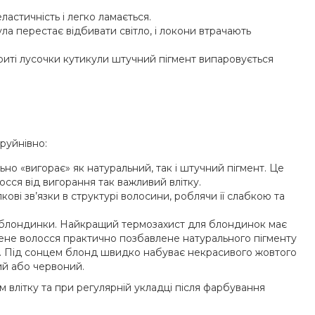
ластичність і легко ламається.
а перестає відбивати світло, і локони втрачають
иті лусочки кутикули штучний пігмент випаровується
руйнівно:
ьно «вигорає» як натуральний, так і штучний пігмент. Це
осся від вигорання так важливий влітку.
ві зв’язки в структурі волосини, роблячи її слабкою та
 блондинки. Найкращий термозахист для блондинок має
тлене волосся практично позбавлене натурального пігменту
. Під сонцем блонд швидко набуває некрасивого жовтого
дий або червоний.
 влітку та при регулярній укладці після фарбування