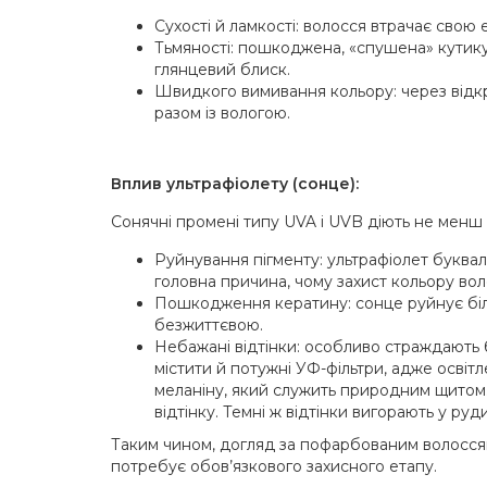
Сухості й ламкості: волосся втрачає свою е
Тьмяності: пошкоджена, «спушена» кутикул
глянцевий блиск.
Швидкого вимивання кольору: через відкр
разом із вологою.
Вплив ультрафіолету (сонце):
Сонячні промені типу UVA і UVB діють не менш 
Руйнування пігменту: ультрафіолет буквал
головна причина, чому захист кольору вол
Пошкодження кератину: сонце руйнує білко
безжиттєвою.
Небажані відтінки: особливо страждають
містити й потужні УФ-фільтри, адже осві
меланіну, який служить природним щитом
відтінку. Темні ж відтінки вигорають у ру
Таким чином, догляд за пофарбованим волоссям
потребує обов’язкового захисного етапу.