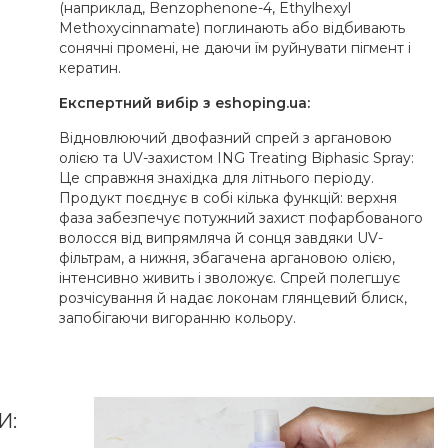
(наприклад, Benzophenone-4, Ethylhexyl
Methoxycinnamate) поглинають або відбивають
сонячні промені, не даючи їм руйнувати пігмент і
кератин.
Експертний вибір з eshoping.ua:
Відновлюючий двофазний спрей з аргановою
олією та UV-захистом ING Treating Biphasic Spray:
Це справжня знахідка для літнього періоду.
Продукт поєднує в собі кілька функцій: верхня
фаза забезпечує потужний захист пофарбованого
волосся від випрямляча й сонця завдяки UV-
фільтрам, а нижня, збагачена аргановою олією,
інтенсивно живить і зволожує. Спрей полегшує
розчісування й надає локонам глянцевий блиск,
запобігаючи вигоранню кольору.
И: