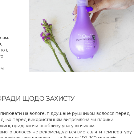
сям.
,
ю і,
го
ем
ОРАДИ ЩОДО ЗАХИСТУ
озпилювати на вологе, підсушене рушником волосся перед
редньо перед використанням випрямляча чи плойки.
вжині, приділяючи особливу увагу кінчикам.
аного волосся не рекомендується виставляти температуру
та освітленого волосся — не більше 150–160 градусів.