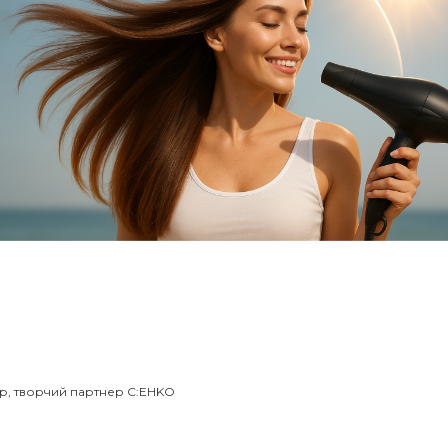
р, творчий партнер C:EHKO