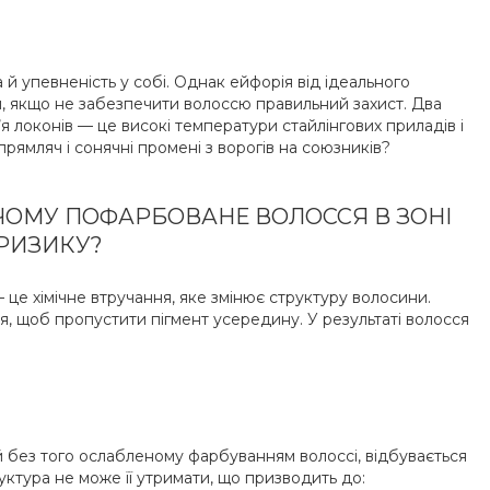
й упевненість у собі. Однак ейфорія від ідеального
, якщо не забезпечити волоссю правильний захист. Два
я локонів — це високі температури стайлінгових приладів і
рямляч і сонячні промені з ворогів на союзників?
 ЧОМУ ПОФАРБОВАНЕ ВОЛОССЯ В ЗОНІ
РИЗИКУ?
— це хімічне втручання, яке змінює структуру волосини.
ься, щоб пропустити пігмент усередину. У результаті волосся
й без того ослабленому фарбуванням волоссі, відбувається
ктура не може її утримати, що призводить до: