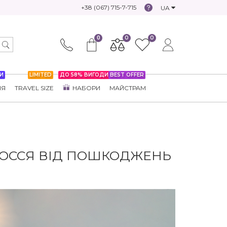
+38 (067) 715-7-715
UA
0
0
0
И
LIMITED
ДО 58% ВИГОДИ
BEST OFFER
НЯ
TRAVEL SIZE
НАБОРИ
МАЙСТРАМ
ЛОССЯ ВІД ПОШКОДЖЕНЬ