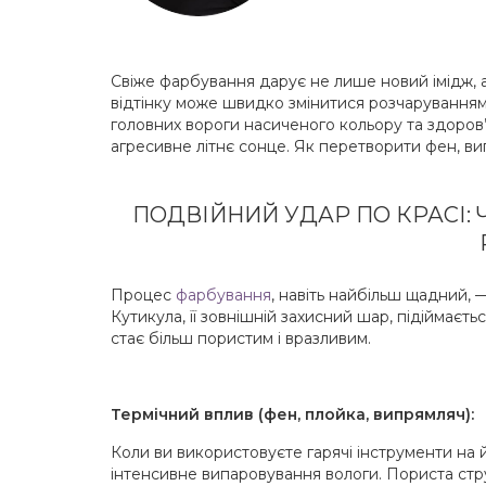
Свіже фарбування дарує не лише новий імідж, а 
відтінку може швидко змінитися розчаруванням
головних вороги насиченого кольору та здоров’
агресивне літнє сонце. Як перетворити фен, вип
ПОДВІЙНИЙ УДАР ПО КРАСІ:
Процес
фарбування
, навіть найбільш щадний, 
Кутикула, її зовнішній захисний шар, підіймаєт
стає більш пористим і вразливим.
Термічний вплив (фен, плойка, випрямляч):
Коли ви використовуєте гарячі інструменти на 
інтенсивне випаровування вологи. Пориста стру