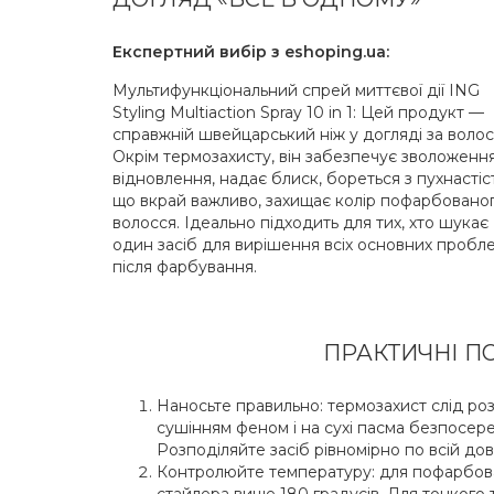
Експертний вибір з eshoping.ua:
Мультифункціональний спрей миттєвої дії ING
Styling Multiaction Spray 10 in 1: Цей продукт —
справжній швейцарський ніж у догляді за волос
Окрім термозахисту, він забезпечує зволоження
відновлення, надає блиск, бореться з пухнастіст
що вкрай важливо, захищає колір пофарбовано
волосся. Ідеально підходить для тих, хто шукає
один засіб для вирішення всіх основних пробл
після фарбування.
ПРАКТИЧНІ П
Наносьте правильно: термозахист слід р
сушінням феном і на сухі пасма безпосе
Розподіляйте засіб рівномірно по всій до
Контролюйте температуру: для пофарбов
стайлера вище 180 градусів. Для тонкого 