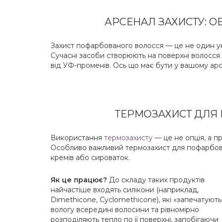
АРСЕНАЛ ЗАХИСТУ: 
Захист пофарбованого волосся — це не один ун
Сучасні засоби створюють на поверхні волосся 
від УФ-променів. Ось що має бути у вашому арс
ТЕРМОЗАХИСТ ДЛЯ
Використання
термозахисту
— це не опція, а п
Особливо важливий термозахист для пофарбован
кремів або сироваток.
Як це працює?
До складу таких продуктів
найчастіше входять силікони (наприклад,
Dimethicone, Cyclomethicone), які «запечатують
вологу всередині волосини та рівномірно
розподіляють тепло по її поверхні, запобігаючи