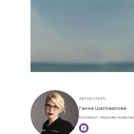
АВТОР СТАТТІ:
Ганна Шаповалова
Колорист, перукар-модельє