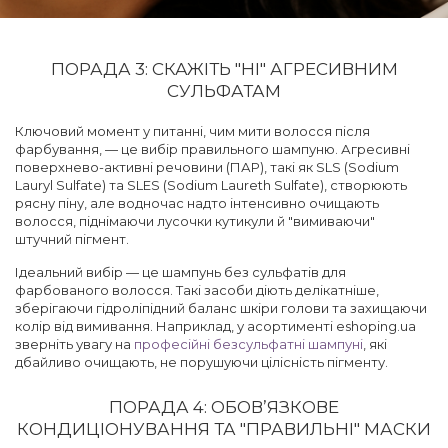
ПОРАДА 3: СКАЖІТЬ "НІ" АГРЕСИВНИМ
СУЛЬФАТАМ
Ключовий момент у питанні, чим мити волосся після
фарбування, — це вибір правильного шампуню. Агресивні
поверхнево-активні речовини (ПАР), такі як SLS (Sodium
Lauryl Sulfate) та SLES (Sodium Laureth Sulfate), створюють
рясну піну, але водночас надто інтенсивно очищають
волосся, піднімаючи лусочки кутикули й "вимиваючи"
штучний пігмент.
Ідеальний вибір — це шампунь без сульфатів для
фарбованого волосся. Такі засоби діють делікатніше,
зберігаючи гідроліпідний баланс шкіри голови та захищаючи
колір від вимивання. Наприклад, у асортименті eshoping.ua
зверніть увагу на
професійні безсульфатні шампуні
, які
дбайливо очищають, не порушуючи цілісність пігменту.
ПОРАДА 4: ОБОВ’ЯЗКОВЕ
КОНДИЦІОНУВАННЯ ТА "ПРАВИЛЬНІ" МАСКИ