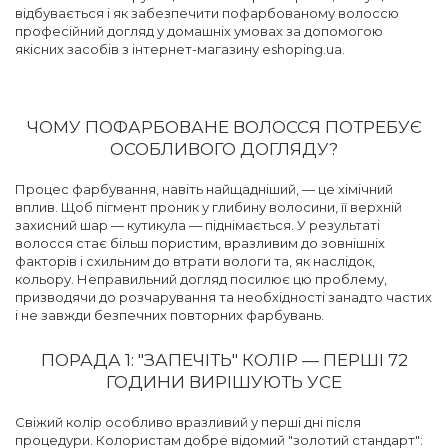
відбувається і як забезпечити пофарбованому волоссю
професійний догляд у домашніх умовах за допомогою
якісних засобів з інтернет-магазину eshoping.ua.
ЧОМУ ПОФАРБОВАНЕ ВОЛОССЯ ПОТРЕБУЄ
ОСОБЛИВОГО ДОГЛЯДУ?
Процес фарбування, навіть найщадніший, — це хімічний
вплив. Щоб пігмент проник у глибину волосини, її верхній
захисний шар — кутикула — піднімається. У результаті
волосся стає більш пористим, вразливим до зовнішніх
факторів і схильним до втрати вологи та, як наслідок,
кольору. Неправильний догляд посилює цю проблему,
призводячи до розчарування та необхідності занадто частих
і не завжди безпечних повторних фарбувань.
ПОРАДА 1: "ЗАПЕЧІТЬ" КОЛІР — ПЕРШІ 72
ГОДИНИ ВИРІШУЮТЬ УСЕ
Свіжий колір особливо вразливий у перші дні після
процедури. Колористам добре відомий "золотий стандарт":