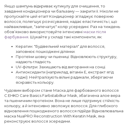
Якщо шампунь відкриває кутикулу для очищення, то
завдання кондиціонера чи бальзаму — закрити її. Ніколи не
пропускайте цей етап! Кондиціонер згладжує поверхню
волосся, полегшує розчісування, надає еластичність і, що
найважливіше, "запечатує" колір усередині. Раз на тиждень
обов’язково використовуйте інтенсивні
маски після
фарбування
. Шукайте у складі такі компоненти, як:
Кератин: "Будівельний матеріал" для волосся,
заповнює пошкоджені ділянки.
Протеїни шовку чи пшениці: Відновлюють структуру,
надають гладкість.
UV-фільтри: Захищають від вигорання на сонці.
Антиоксиданти (наприклад, вітамін Е, екстракт ягід
годжі): Нейтралізують вільні радикали, зберігаючи
яскравість кольору.
Чудовим вибором стане Маска для фарбованого волосся
C:EHKO Care Basics Farbstabilkur Mask, збагачена алое вера
та пшеничним протеїном. Вона не лише підтримує стійкість
кольору, а й інтенсивно зволожує волосся. Для глибокого
відновлення пошкодженого волосся підійде Відновлювальна
маска NuaPRO Reconstruction With Keratin Mask, яка
реконструює волосся зсередини.