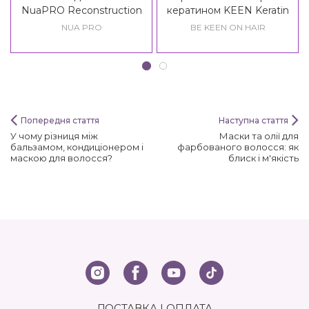
NuaPRO Reconstruction
кератином KEEN Keratin
With Keratin Mask New
Thermo Protection Spray
NUA PRO
BE KEEN ON HAIR
Formula
Попередня стаття
Наступна стаття
У чому різниця між
Маски та олії для
бальзамом, кондиціонером і
фарбованого волосся: як
маскою для волосся?
блиск і м'якість
ДОСТАВКА І ОПЛАТА