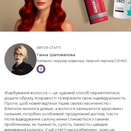
АВТОР СТАТТІ:
Ганна Шаповалова
Колорист, перукар-модельєр, творчий партнер C:EHKO
Фарбування волосся — це чудовий спосіб перевтілитися,
додати образу яскравості та виразити свою індивідуальність.
Проте, щоб новий відтінок тішив своєю насиченістю і
блиском якомога довше, а волосся залишалося здоровим і
сильним, потрібен особливий, продуманий догляд. Часто
після відвідування салону жінки стикаються з такими
проблемами, як тьмяність, сухість, ламкість і швидке
вимивання кольору. У цій статті ми розберемо, чому це