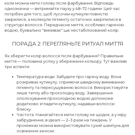
коли можна мити голову після фарбування. Відповідь
однозначна — витримайте паузу у 48–72 години. Цей час
потрібен для того, щоб лусочки кутикули повністю
закрилися, а молекули пігменту остаточно закріпилися в
структурі волосся. Передчасне миття, особливо гарячою
водою, буквально "вимиває" ще нестабілізований колір.
ПОРАДА 2: ПЕРЕГЛЯНЬТЕ РИТУАЛ МИТТЯ
Як зберегти колір волосся після фарбування? Правильне
миття — половина успіху у збереженні кольору. Тут важливі
три аспекти:
Температура води: Забудьте про гарячу воду. Вона
розкриває кутикулу, сприяючи швидкому вимиванню
пігменту та пересушуванню волосся. Використовуйте
лише теплу або прохолодну воду. Завершення
ополіскування прохолодною водою допоможе
додатково згладити кутикулу, надавши волоссю
блиску.
Частота: Намагайтеся мити голову не щодня, а у міру
забруднення, в ідеалі — 2–3 рази на тиждень. У
проміжках можна використовувати сухий шампунь для
освіження зачіски.