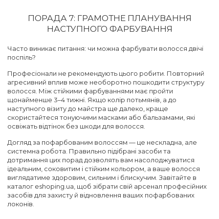
ПОРАДА 7: ГРАМОТНЕ ПЛАНУВАННЯ
НАСТУПНОГО ФАРБУВАННЯ
Часто виникає питання: чи можна фарбувати волосся двічі
поспіль?
Професіонали не рекомендують цього робити. Повторний
агресивний вплив може необоротно пошкодити структуру
волосся. Між стійкими фарбуваннями має пройти
щонайменше 3–4 тижні. Якщо колір потьмянів, а до
наступного візиту до майстра ще далеко, краще
скористайтеся тонуючими масками або бальзамами, які
освіжать відтінок без шкоди для волосся.
Догляд за пофарбованим волоссям — це нескладна, але
системна робота. Правильно підібрані засоби та
дотримання цих порад дозволять вам насолоджуватися
ідеальним, соковитим і стійким кольором, а ваше волосся
виглядатиме здоровим, сильним і блискучим. Завітайте в
каталог eshoping.ua, щоб зібрати свій арсенал професійних
засобів для захисту й відновлення ваших пофарбованих
локонів.