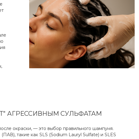
е
ет
в
але
но
ния
,
НЕТ" АГРЕССИВНЫМ СУЛЬФАТАМ
после окраски, — это выбор правильного шампуня.
АВ), такие как SLS (Sodium Lauryl Sulfate) и SLES