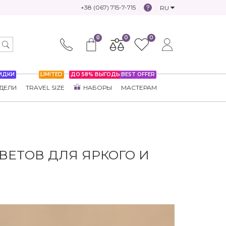
+38 (067) 715-7-715
RU
0
0
0
ИДКИ
LIMITED
ДО 58% ВЫГОДЫ
BEST OFFER
ДЕЛИ
TRAVEL SIZE
НАБОРЫ
МАСТЕРАМ
ВЕТОВ ДЛЯ ЯРКОГО И