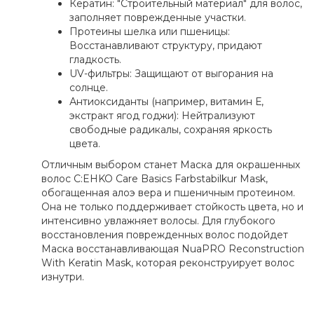
Кератин: "Строительный материал" для волос,
заполняет поврежденные участки.
Протеины шелка или пшеницы:
Восстанавливают структуру, придают
гладкость.
UV-фильтры: Защищают от выгорания на
солнце.
Антиоксиданты (например, витамин Е,
экстракт ягод годжи): Нейтрализуют
свободные радикалы, сохраняя яркость
цвета.
Отличным выбором станет Маска для окрашенных
волос C:EHKO Care Basics Farbstabilkur Mask,
обогащенная алоэ вера и пшеничным протеином.
Она не только поддерживает стойкость цвета, но и
интенсивно увлажняет волосы. Для глубокого
восстановления поврежденных волос подойдет
Маска восстанавливающая NuaPRO Reconstruction
With Keratin Mask, которая реконструирует волос
изнутри.