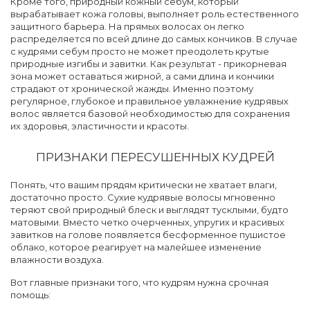
Кроме того, природный кожный себум, который
вырабатывает кожа головы, выполняет роль естественного
защитного барьера. На прямых волосах он легко
распределяется по всей длине до самых кончиков. В случае
с кудрями себум просто не может преодолеть крутые
природные изгибы и завитки. Как результат - прикорневая
зона может оставаться жирной, а сами длина и кончики
страдают от хронической жажды. Именно поэтому
регулярное, глубокое и правильное увлажнение кудрявых
волос является базовой необходимостью для сохранения
их здоровья, эластичности и красоты.
ПРИЗНАКИ ПЕРЕСУШЕННЫХ КУДРЕЙ
Понять, что вашим прядям критически не хватает влаги,
достаточно просто. Сухие кудрявые волосы мгновенно
теряют свой природный блеск и выглядят тусклыми, будто
матовыми. Вместо четко очерченных, упругих и красивых
завитков на голове появляется бесформенное пушистое
облако, которое реагирует на малейшее изменение
влажности воздуха.
Вот главные признаки того, что кудрям нужна срочная
помощь: