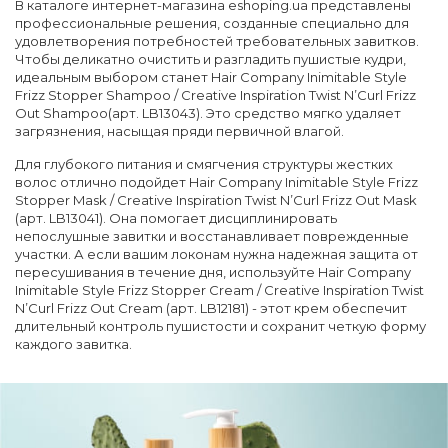
В каталоге интернет-магазина eshoping.ua представлены
профессиональные решения, созданные специально для
удовлетворения потребностей требовательных завитков.
Чтобы деликатно очистить и разгладить пушистые кудри,
идеальным выбором станет Hair Company Inimitable Style
Frizz Stopper Shampoo / Creative Inspiration Twist N’Curl Frizz
Out Shampoo(арт. LB13043). Это средство мягко удаляет
загрязнения, насыщая пряди первичной влагой.
Для глубокого питания и смягчения структуры жестких
волос отлично подойдет Hair Company Inimitable Style Frizz
Stopper Mask / Creative Inspiration Twist N’Curl Frizz Out Mask
(арт. LB13041). Она помогает дисциплинировать
непослушные завитки и восстанавливает поврежденные
участки. А если вашим локонам нужна надежная защита от
пересушивания в течение дня, используйте Hair Company
Inimitable Style Frizz Stopper Cream / Creative Inspiration Twist
N’Curl Frizz Out Cream (арт. LB12181) - этот крем обеспечит
длительный контроль пушистости и сохранит четкую форму
каждого завитка.