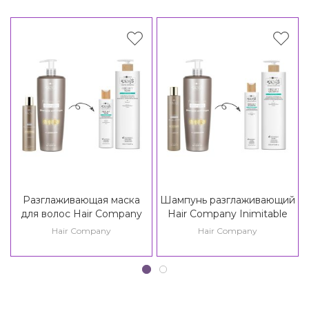
Разглаживающая маска
Шампунь разглаживающий
для волос Hair Company
Hair Company Inimitable
Inimitable Style Frizz
Style Frizz Stopper
Hair Company
Hair Company
Stopper Mask / Creative
Shampoo / Creative
Inspiration Twist N'Curl Frizz
Inspiration Twist N'Curl Frizz
Out Mask
Out Shampoo