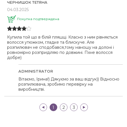
ЧЕРНИШОК ТЕТЯНА
04.03.2025
Покупка подтверждена
Купила той що в білій пляшці. Класно з ним рівняється
волосся утюжком, гладке та блискуче. Але
розпилювач не сподобався,тому наношу на долоні і
ровномірно розприділяю по довжині. Пхне волосся
добре)
ADMINISTRATOR
Вітаємо, Ірина!) Дякуємо за ваш відгук)) Відносно
розпилювача, зробимо перевірку на
виробництві.
|<
1
2
3
>|