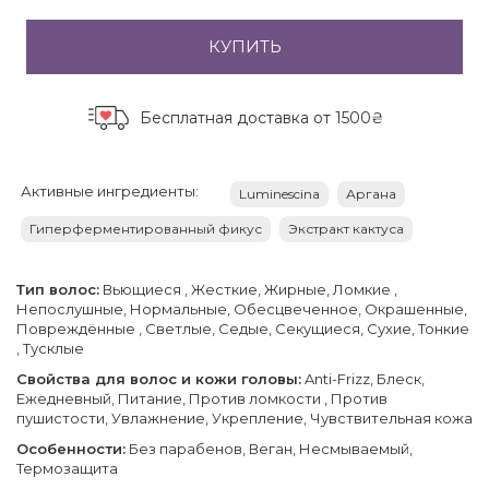
КУПИТЬ
Бесплатная доставка
от 1500₴
Активные ингредиенты:
Luminescina
Аргана
Гиперферментированный фикус
Экстракт кактуса
Тип волос:
Вьющиеся , Жесткие, Жирные, Ломкие ,
Непослушные, Нормальные, Обесцвеченное, Окрашенные,
Повреждённые , Светлые, Седые, Секущиеся, Сухие, Тонкие
, Тусклые
Свойства для волос и кожи головы:
Anti-Frizz, Блеск,
Ежедневный, Питание, Против ломкости , Против
пушистости, Увлажнение, Укрепление, Чувствительная кожа
Особенности:
Без парабенов, Веган, Несмываемый,
Термозащита