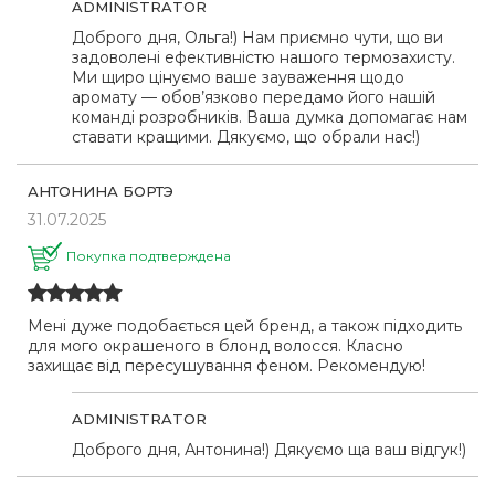
ADMINISTRATOR
Доброго дня, Ольга!) Нам приємно чути, що ви
задоволені ефективністю нашого термозахисту.
Ми щиро цінуємо ваше зауваження щодо
аромату — обов’язково передамо його нашій
команді розробників. Ваша думка допомагає нам
ставати кращими. Дякуємо, що обрали нас!)
АНТОНИНА БОРТЭ
31.07.2025
Покупка подтверждена
Мені дуже подобається цей бренд, а також підходить
для мого окрашеного в блонд волосся. Класно
захищає від пересушування феном. Рекомендую!
ADMINISTRATOR
Доброго дня, Антонина!) Дякуємо ща ваш відгук!)