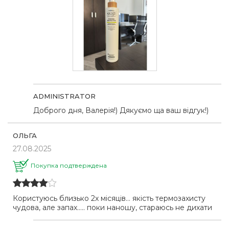
ADMINISTRATOR
Доброго дня, Валерія!) Дякуємо ща ваш відгук!)
ОЛЬГА
27.08.2025
Покупка подтверждена
Користуюсь близько 2х місяців… якість термозахисту
чудова, але запах….. поки наношу, стараюсь не дихати