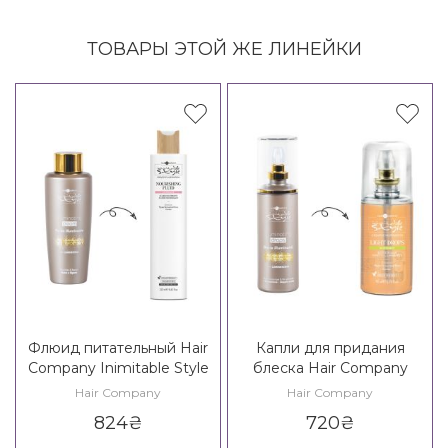
ТОВАРЫ ЭТОЙ ЖЕ ЛИНЕЙКИ
Флюид питательный Hair
Капли для придания
Company Inimitable Style
блеска Hair Company
Creative Inspiration
Inimitable Style Illuminating
Hair Company
Hair Company
Nutricare Nourishing Fluid
Drops / Creative Inspiration
824
₴
720
₴
Must Have Light Drops