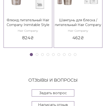
Флюид питательный Hair
Шампунь для блеска /
Company Inimitable Style
питательный Hair Company
Creative Inspiration
Inimitable Style Illuminating
Hair Company
Hair Company
Nutricare Nourishing Fluid
Shampoo / Creative
824
₴
462
₴
Inspiration Nutricare
Nourishing Shampoo
ОТЗЫВЫ И ВОПРОСЫ
Задать вопрос
Написать отзыв