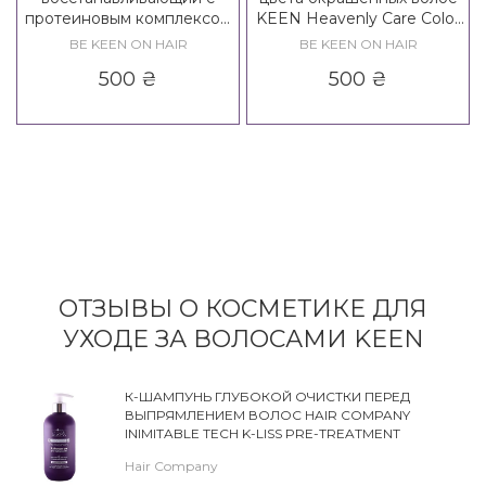
протеиновым комплексом
KEEN Heavenly Care Color
KEEN Heavenly Care Repair
Protect Shampoo
BE KEEN ON HAIR
BE KEEN ON HAIR
Shampoo
500
₴
500
₴
ОТЗЫВЫ О КОСМЕТИКЕ ДЛЯ
УХОДЕ ЗА ВОЛОСАМИ KEEN
К-ШАМПУНЬ ГЛУБОКОЙ ОЧИСТКИ ПЕРЕД
ВЫПРЯМЛЕНИЕМ ВОЛОС HAIR COMPANY
INIMITABLE TECH K-LISS PRE-TREATMENT
SHAMPOO
Hair Company