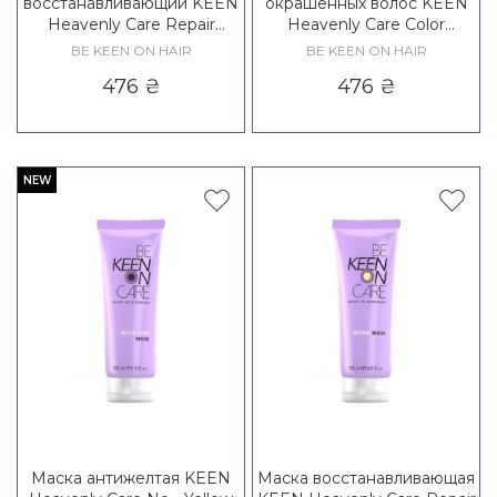
восстанавливающий KEEN
окрашенных волос KEEN
Heavenly Care Repair
Heavenly Care Color
Conditioner
Protect Conditioner
BE KEEN ON HAIR
BE KEEN ON HAIR
476
₴
476
₴
NEW
Маска антижелтая KEEN
Маска восстанавливающая