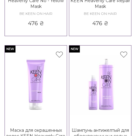
Heavenly Care No - Yellow
KEEN Heavenly Care Repair
Mask
Mask
BE KEEN ON HAIR
BE KEEN ON HAIR
476
₴
476
₴
NEW
NEW
Маска для окрашенных
Шампунь антижелтый для
волос KEEN Heavenly Care
обесцвеченных и седых