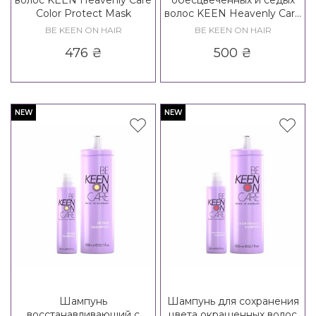
Color Protect Mask
волос KEEN Heavenly Care
No - Yellow Shampoo
BE KEEN ON HAIR
BE KEEN ON HAIR
476
₴
500
₴
NEW
NEW
Шампунь
Шампунь для сохранения
восстанавливающий с
цвета окрашенных волос