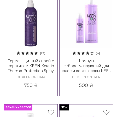
(19)
(4)
Термозащитный спрей с
Шампунь
кератином KEEN Keratin
себорегулирующий для
Thermo Protection Spray
волос и кожи головы KEEN
Heavenly Care Balancing
BE KEEN ON HAIR
BE KEEN ON HAIR
Clay Shampoo
750
₴
500
₴
ЗАКАНЧИВАЕТСЯ
NEW