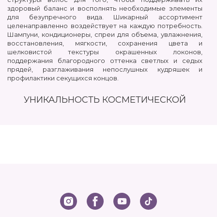
здоровый баланс и восполнять необходимые элементы
для безупречного вида. Шикарный ассортимент
целенаправленно воздействует на каждую потребность.
Шампуни, кондиционеры, спреи для объема, увлажнения,
восстановления, мягкости, сохранения цвета и
шелковистой текстуры окрашенных локонов,
поддержания благородного оттенка светлых и седых
прядей, разглаживания непослушных кудряшек и
профилактики секущихся концов.
УНИКАЛЬНОСТЬ КОСМЕТИЧЕСКОЙ
ПРОДУКЦИИ KEEN
Главная особенность этой марки в стремлении сделать
профессиональные средства с престижным именем
«Сделано в Германии» доступными широкому
потребителю.
В свои препараты компания вкладывает три
принципа:
Удовольствие
– современные тренды бьюти-индустрии
подталкивают к постоянному тестированию новых