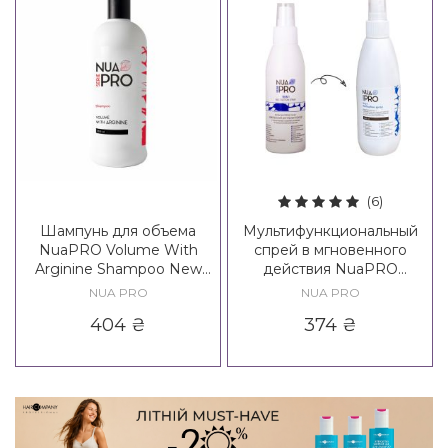
(6)
Шампунь для объема
Мультифункциональный
NuaPRO Volume With
спрей в мгновенного
Arginine Shampoo New
действия NuaPRO
Formula
Multiaction Spray 18 in 1
NUA PRO
NUA PRO
404
₴
374
₴