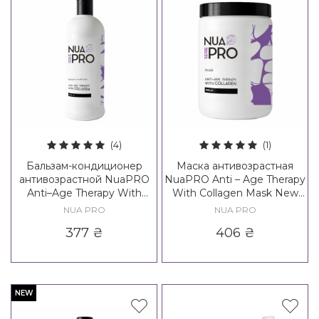
(4)
(1)
Бальзам-кондиционер
Маска антивозрастная
антивозрастной NuaPRO
NuaPRO Anti – Age Therapy
Anti–Age Therapy With
With Collagen Mask New
Collagen Balsam
Formula
NUA PRO
NUA PRO
Conditioner New Formula
377
₴
406
₴
NEW