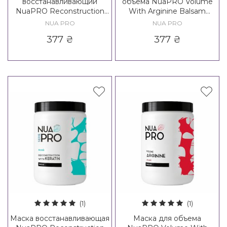
восстанавливающий
объема NuaPRO Volume
NuaPRO Reconstruction
With Arginine Balsam
With Keratin Balsam
Conditioner New Formula
NUA PRO
NUA PRO
Conditioner New Formula
377
₴
377
₴
(1)
(1)
Маска восстанавливающая
Маска для объема