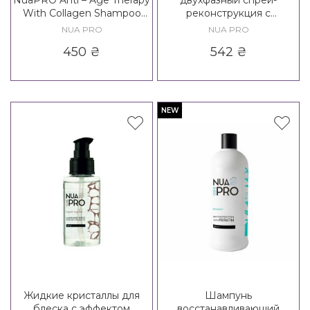
With Collagen Shampoo
реконструкция с
New Formula
кератином NuaPRO
NUA PRO
NUA PRO
Biphase Restructuring
450
₴
542
₴
Spray - Reconstruction with
keratin
NEW
Жидкие кристаллы для
Шампунь
блеска с эффектом
восстанавливающий