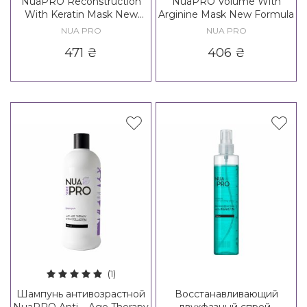
NuaPRO Reconstruction
NuaPRO Volume With
With Keratin Mask New
Arginine Mask New Formula
Formula
NUA PRO
NUA PRO
471
₴
406
₴
(1)
Шампунь антивозрастной
Восстанавливающий
NuaPRO Anti – Age Therapy
двухфазный спрей-