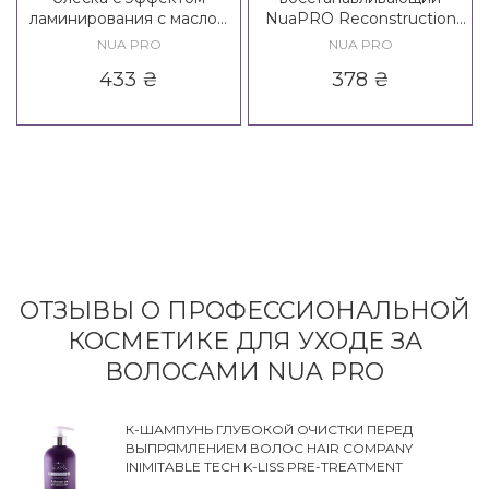
ламинирования с маслом
NuaPRO Reconstruction
макадамии NuaPRO Liquid
With Keratin Shampoo New
NUA PRO
NUA PRO
Crystals with Laminating
Formula
433
₴
378
₴
Effect with Macadamia Oil
ОТЗЫВЫ О ПРОФЕССИОНАЛЬНОЙ
КОСМЕТИКЕ ДЛЯ УХОДЕ ЗА
ВОЛОСАМИ NUA PRO
К-ШАМПУНЬ ГЛУБОКОЙ ОЧИСТКИ ПЕРЕД
ВЫПРЯМЛЕНИЕМ ВОЛОС HAIR COMPANY
INIMITABLE TECH K-LISS PRE-TREATMENT
SHAMPOO