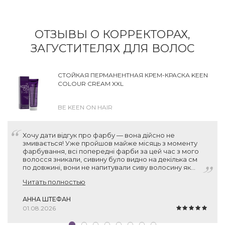
ОТЗЫВЫ О КОРРЕКТОРАХ,
ЗАГУСТИТЕЛЯХ ДЛЯ ВОЛОС
СТОЙКАЯ ПЕРМАНЕНТНАЯ КРЕМ-КРАСКА KEEN
COLOUR CREAM XXL
BE KEEN ON HAIR
Хочу дати відгук про фарбу — вона дійсно не
змивається! Уже пройшов майже місяць з моменту
фарбування, всі попередні фарби за цей час з мого
волосся зникали, сивину було видно на декілька см
по довжині, вони не напитували сиву волосину як
слід. А ця фарба тримається! Нові волосинки без
Читать полностью
пігменту місцями відросли, звісно, але вся інша
поверхня залишається пофарбованою. Тому дуже
дякую вам за рекомендацію, фарба прекрасна!
АННА ШТЕФАН
01.08.2026