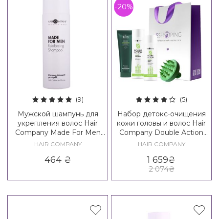
-20%
(9)
(5)
Мужской шампунь для
Набор детокс-очищения
укрепления волос Hair
кожи головы и волос Hair
Company Made For Men
Company Double Action
Reinforcing Shampoo
Home Beauty Detox Kit
HAIR COMPANY
HAIR COMPANY
464
₴
1 659
₴
2 074
₴