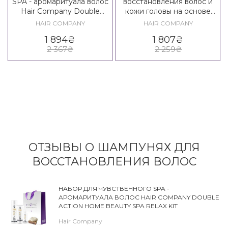
SPA - аромаритуала волос
восстановления волос и
Hair Company Double
кожи головы на основе
Action Home Beauty SPA
стволовых клеток Hair
HAIR COMPANY
HAIR COMPANY
Relax Kit
Company Double Action
1 894
₴
1 807
₴
Hair Repair Kit
2 367
₴
2 259
₴
ОТЗЫВЫ О ШАМПУНЯХ ДЛЯ
ВОССТАНОВЛЕНИЯ ВОЛОС
НАБОР ДЛЯ ЧУВСТВЕННОГО SPA -
АРОМАРИТУАЛА ВОЛОС HAIR COMPANY DOUBLE
ACTION HOME BEAUTY SPA RELAX KIT
Hair Company