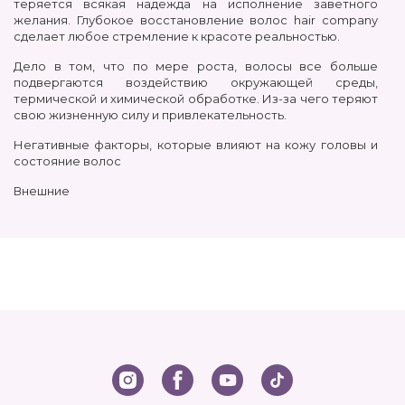
теряется всякая надежда на исполнение заветного
желания.
Г
лубокое восстановление волос hair company
сделает любое стремление к красоте реальностью.
Дело в том, что по мере роста, волосы все больше
подвергаются воздействию окружающей среды,
термической и химической обработке. Из-за чего теряют
свою жизненную силу и привлекательность.
Негативные факторы, которые влияют на кожу головы и
состояние волос
Внешние
Не правильно подобранный уход
Фены и другие термические инструменты для укладки
волос
Химические процедуры: окраска, завивка,
выпрямление
Окружающая среда: сухой жаркий климат, воздействие
солнечных лучей, ветра, вода в бассейне
Несоблюдение правил защиты волос