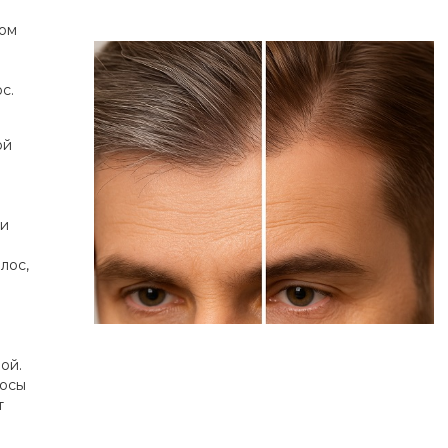
ном
с.
ой
ии
лос,
ой.
лосы
т