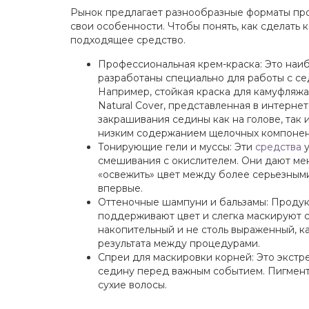
Рынок предлагает разнообразные форматы про
свои особенности. Чтобы понять, как сделать
подходящее средство.
Профессиональная крем-краска: Это наи
разработаны специально для работы с се
Например, стойкая краска для камуфляжа
Natural Cover, представленная в интернет
закрашивания седины как на голове, так 
низким содержанием щелочных компонент
Тонирующие гели и муссы: Эти
средства
у
смешивания с окислителем. Они дают мене
«освежить» цвет между более серьезным
впервые.
Оттеночные шампуни и бальзамы: Продук
поддерживают цвет и слегка маскируют с
накопительный и не столь выраженный, к
результата между процедурами.
Спреи для маскировки корней: Это экстр
седину перед важным событием. Пигмент 
сухие волосы.