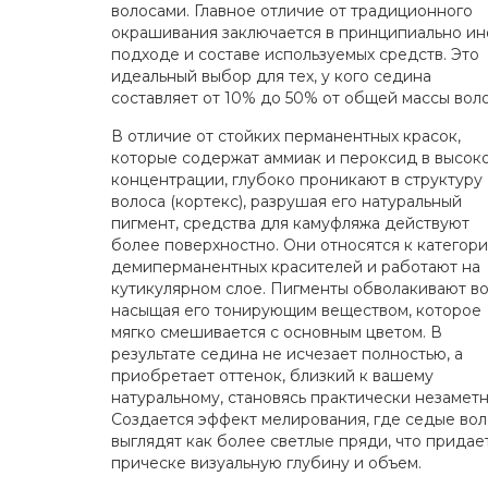
волосами. Главное отличие от традиционного
окрашивания заключается в принципиально и
подходе и составе используемых средств. Это
идеальный выбор для тех, у кого седина
составляет от 10% до 50% от общей массы воло
В отличие от стойких перманентных красок,
которые содержат аммиак и пероксид в высок
концентрации, глубоко проникают в структуру
волоса (кортекс), разрушая его натуральный
пигмент, средства для камуфляжа действуют
более поверхностно. Они относятся к категор
демиперманентных красителей и работают на
кутикулярном слое. Пигменты обволакивают во
насыщая его тонирующим веществом, которое
мягко смешивается с основным цветом. В
результате седина не исчезает полностью, а
приобретает оттенок, близкий к вашему
натуральному, становясь практически незаметн
Создается эффект мелирования, где седые во
выглядят как более светлые пряди, что придае
прическе визуальную глубину и объем.