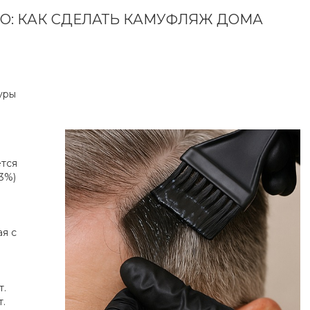
О: КАК СДЕЛАТЬ КАМУФЛЯЖ ДОМА
уры
ется
3%)
ая с
т.
т.