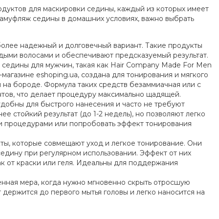
дуктов для маскировки седины, каждый из которых имеет
 камуфляж седины в домашних условиях, важно выбрать
более надежный и долговечный вариант. Такие продукты
дыми волосами и обеспечивают предсказуемый результат.
 седины для мужчин, такая как Hair Company Made For Men
-магазине eshoping.ua, создана для тонирования и мягкого
и на бороде. Формула таких средств безаммиачная или с
ов, что делает процедуру максимально щадящей.
добны для быстрого нанесения и часто не требуют
е стойкий результат (до 1-2 недель), но позволяют легко
и процедурами или попробовать эффект тонирования
ты, которые совмещают уход и легкое тонирование. Они
едину при регулярном использовании. Эффект от них
ак от краски или геля. Идеальны для поддержания
енная мера, когда нужно мгновенно скрыть отросшую
держится до первого мытья головы и легко наносится на