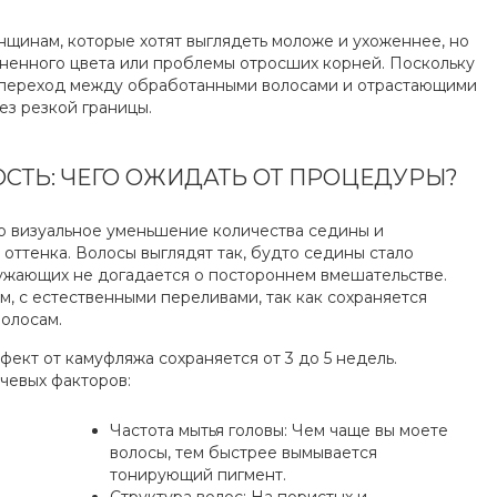
щинам, которые хотят выглядеть моложе и ухоженнее, но
зненного цвета или проблемы отросших корней. Поскольку
, переход между обработанными волосами и отрастающими
ез резкой границы.
СТЬ: ЧЕГО ОЖИДАТЬ ОТ ПРОЦЕДУРЫ?
о визуальное уменьшение количества седины и
оттенка. Волосы выглядят так, будто седины стало
ружающих не догадается о постороннем вмешательстве.
м, с естественными переливами, так как сохраняется
олосам.
ект от камуфляжа сохраняется от 3 до 5 недель.
чевых факторов:
Частота мытья головы: Чем чаще вы моете
волосы, тем быстрее вымывается
тонирующий пигмент.
Структура волос: На пористых и