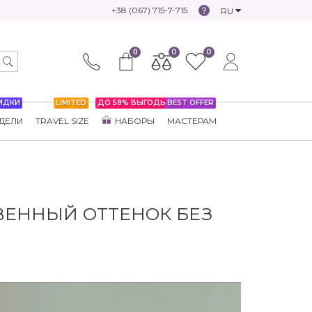
+38 (067) 715-7-715
RU
0
0
0
ИДКИ
LIMITED
ДО 58% ВЫГОДЫ
BEST OFFER
ДЕЛИ
TRAVEL SIZE
НАБОРЫ
МАСТЕРАМ
ВЕННЫЙ ОТТЕНОК БЕЗ