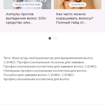
УХОД ЗА ВОЛОСАМИ
ПОКРАСКА
Ампулы против
Как часто можно
выпадения волос: SOS-
окрашивать волосы?
средство или
Полный гайд от
маркетинговый ход?
экспертов eshoping.ua
Разбор эффективности
и обзор лучших
решений
Теги:
Фиксатор-нейтрализатор для выпрямления волос
C:EHKO
,
Профессиональные лосьоны для завивки
,
Профессиональная косметика для завивки волос C:EHKO
,
Немецкая профессиональная косметика для волос
,
Лосьйон для завивки волос C:EHKO
,
C:EHKO -
профессиональная косметика для волос