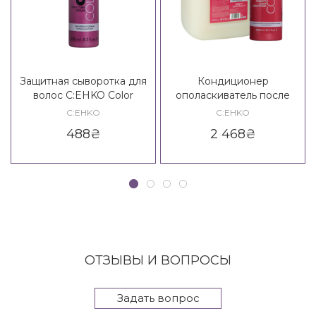
Защитная сыворотка для
Кондиционер
волос C:EHKO Color
ополаскиватель после
Structure Serum
химических процедур
C:EHKO
C:EHKO
C:EHKO Color Stabilet Color
488
₴
2 468
₴
Conditioner
ОТЗЫВЫ И ВОПРОСЫ
Задать вопрос