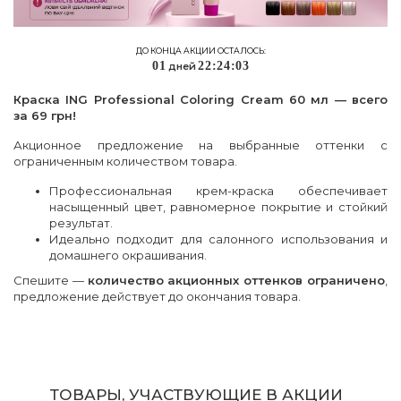
ДО КОНЦА АКЦИИ ОСТАЛОСЬ:
0
1
2
2
:
2
4
:
0
3
дней
Краска ING Professional Coloring Cream 60 мл — всего
за 69 грн!
Акционное предложение на выбранные оттенки с
ограниченным количеством товара.
Профессиональная крем-краска обеспечивает
насыщенный цвет, равномерное покрытие и стойкий
результат.
Идеально подходит для салонного использования и
домашнего окрашивания.
Спешите —
количество акционных оттенков ограничено
,
предложение действует до окончания товара.
ТОВАРЫ, УЧАСТВУЮЩИЕ В АКЦИИ