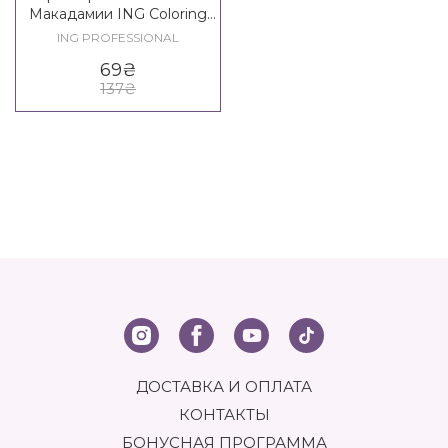
Макадамии ING Coloring
Cream With Macadamia Oil
ING PROFESSIONAL
69
₴
137
₴
ДОСТАВКА И ОПЛАТА
КОНТАКТЫ
БОНУСНАЯ ПРОГРАММА