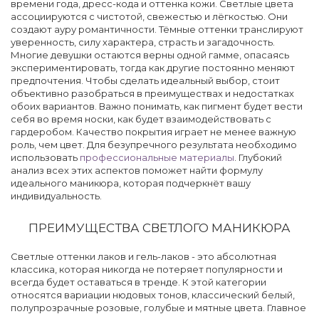
времени года, дресс-кода и оттенка кожи. Светлые цвета
ассоциируются с чистотой, свежестью и лёгкостью. Они
создают ауру романтичности. Тёмные оттенки транслируют
уверенность, силу характера, страсть и загадочность.
Многие девушки остаются верны одной гамме, опасаясь
экспериментировать, тогда как другие постоянно меняют
предпочтения. Чтобы сделать идеальный выбор, стоит
объективно разобраться в преимуществах и недостатках
обоих вариантов. Важно понимать, как пигмент будет вести
себя во время носки, как будет взаимодействовать с
гардеробом. Качество покрытия играет не менее важную
роль, чем цвет. Для безупречного результата необходимо
использовать
профессиональные материалы
. Глубокий
анализ всех этих аспектов поможет найти формулу
идеального маникюра, которая подчеркнёт вашу
индивидуальность.
ПРЕИМУЩЕСТВА СВЕТЛОГО МАНИКЮРА
Светлые оттенки лаков и гель-лаков - это абсолютная
классика, которая никогда не потеряет популярности и
всегда будет оставаться в тренде. К этой категории
относятся вариации нюдовых тонов, классический белый,
полупрозрачные розовые, голубые и мятные цвета. Главное