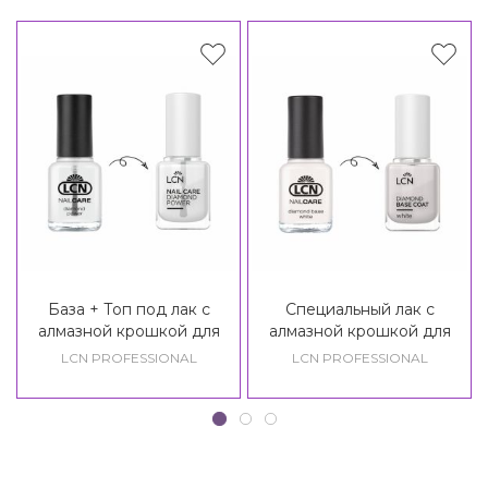
База + Топ под лак с
Специальный лак с
алмазной крошкой для
алмазной крошкой для
укрепления ногтей LCN
укрепления ногтей белый
LCN PROFESSIONAL
LCN PROFESSIONAL
Diamond Power
LCN Diamond Base Nail
Care White