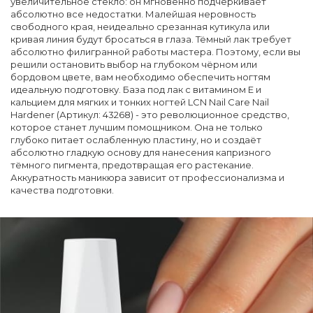
увеличительное стекло: он мгновенно подчёркивает
абсолютно все недостатки. Малейшая неровность
свободного края, неидеально срезанная кутикула или
кривая линия будут бросаться в глаза. Тёмный лак требует
абсолютно филигранной работы мастера. Поэтому, если вы
решили остановить выбор на глубоком чёрном или
бордовом цвете, вам необходимо обеспечить ногтям
идеальную подготовку. База под лак с витамином Е и
кальцием для мягких и тонких ногтей LCN Nail Care Nail
Hardener (Артикул: 43268) - это революционное средство,
которое станет лучшим помощником. Она не только
глубоко питает ослабленную пластину, но и создаёт
абсолютно гладкую основу для нанесения капризного
тёмного пигмента, предотвращая его растекание.
Аккуратность маникюра зависит от профессионализма и
качества подготовки.