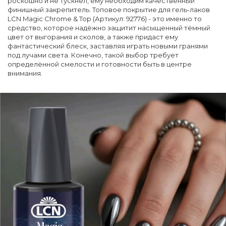
роскошно и не тускнел, ему необходим качественный
финишный закрепитель. Топовое покрытие для гель-лаков
LCN Magic Chrome & Top (Артикул: 92776) - это именно то
средство, которое надёжно защитит насыщенный тёмный
цвет от выгорания и сколов, а также придаст ему
фантастический блеск, заставляя играть новыми гранями
под лучами света. Конечно, такой выбор требует
определённой смелости и готовности быть в центре
внимания.