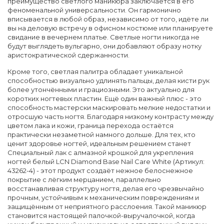
преимущество светлого маникюра заключается в его
феноменальной универсальности. Он гармонично
вписывается в любой образ, независимо от того, идёте ли
вы на деловую встречу в офисном костюме или планируете
свидание в вечернем платье. Светлые ногти никогда не
будут выглядеть вульгарно, они добавляют образу нотку
аристократической сдержанности.
Кроме того, светлая палитра обладает уникальной
способностью визуально удлинять пальцы, делая кисти рук
более утончёнными и грациозными. Это актуально для
коротких ногтевых пластин. Ещё один важный плюс - это
способность мастерски маскировать мелкие недостатки и
отросшую часть ногтя. Благодаря низкому контрасту между
цветом лака и кожи, граница перехода остаётся
практически незаметной намного дольше. Для тех, кто
ценит здоровье ногтей, идеальным решением станет
Специальный лак с алмазной крошкой для укрепления
ногтей белый LCN Diamond Base Nail Care White (Артикул:
43262-4) - этот продукт создаёт нежное белоснежное
покрытие с лёгким мерцанием, параллельно
восстанавливая структуру ногтя, делая его чрезвычайно
прочным, устойчивым к механическим повреждениям и
защищённым от неприятного расслоения. Такой маникюр
становится настоящей палочкой-выручалочкой, когда