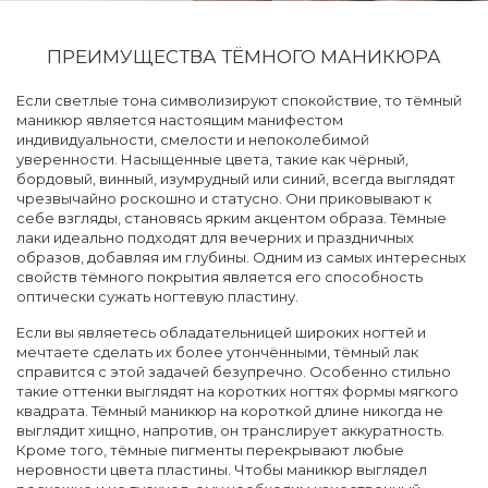
ПРЕИМУЩЕСТВА ТЁМНОГО МАНИКЮРА
Если светлые тона символизируют спокойствие, то тёмный
маникюр является настоящим манифестом
индивидуальности, смелости и непоколебимой
уверенности. Насыщенные цвета, такие как чёрный,
бордовый, винный, изумрудный или синий, всегда выглядят
чрезвычайно роскошно и статусно. Они приковывают к
себе взгляды, становясь ярким акцентом образа. Тёмные
лаки идеально подходят для вечерних и праздничных
образов, добавляя им глубины. Одним из самых интересных
свойств тёмного покрытия является его способность
оптически сужать ногтевую пластину.
Если вы являетесь обладательницей широких ногтей и
мечтаете сделать их более утончёнными, тёмный лак
справится с этой задачей безупречно. Особенно стильно
такие оттенки выглядят на коротких ногтях формы мягкого
квадрата. Тёмный маникюр на короткой длине никогда не
выглядит хищно, напротив, он транслирует аккуратность.
Кроме того, тёмные пигменты перекрывают любые
неровности цвета пластины. Чтобы маникюр выглядел