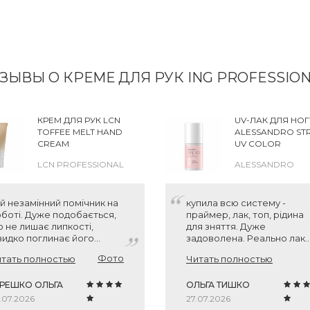
ЗЫВЫ О КРЕМЕ ДЛЯ РУК ING PROFESSIO
КРЕМ ДЛЯ РУК LCN
UV-ЛАК ДЛЯ НОГ
TOFFEE MELT HAND
ALESSANDRO ST
CREAM
UV COLOR
LCN PROFESSIONAL
ALESSANDRO
й незамінний помічник на
купила всю систему -
боті. Дуже подобається,
праймер, лак, топ, рідина
 не лишає липкості,
для зняття. Дуже
идко поглинає його
задоволена. Реально лак
іра. Руки мякенькі. Дизайн
знімається плівочкою і
Фото
тать полностью
Читать полностью
асивий, аромат пахнючий
ніготь "як новенький" без
пошкоджень як після
ЕРЕШКО ОЛЬГА
звичайного гель-лаку.
ОЛЬГА ТИШКО
Відтінок червоний 174, як я
.07.2026
27.07.2026
люблю - холодний.