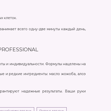
ых клеток.
занимает всего одну-две минуты каждый день,
PROFESSIONAL
соты и индивидуальности. Формулы нацелены на
ые и редкие ингредиенты: масло жожоба, алоэ
арантируют надежные результаты. Ваши руки
ющий крем для рук
Пилинг для рук