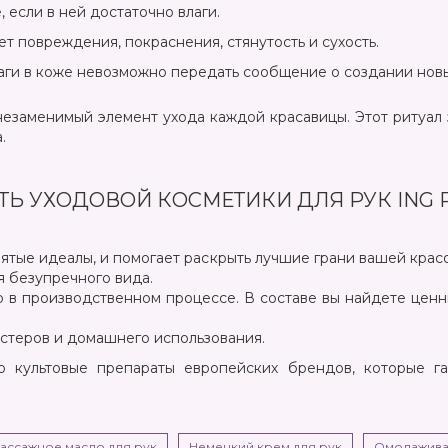
, если в ней достаточно влаги.
 повреждения, покраснения, стянутость и сухость.
лаги в коже невозможно передать сообщение о создании нов
незаменимый элемент ухода каждой красавицы. Этот ритуал 
.
Ь УХОДОВОЙ КОСМЕТИКИ ДЛЯ РУК ING 
зятые идеалы, и помогает раскрыть лучшие грани вашей кра
 безупречного вида.
р в производственном процессе. В составе вы найдете ценн
стеров и домашнего использования.
 культовые препараты европейских брендов, которые г
ассажное масло для рук
Немецкий крем для рук
Омолажива