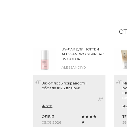
ОТ
UV-ЛАК ДЛЯ НОГТЕЙ
ALESSANDRO STRIPLAC
UV COLOR
ALESSANDRO
Захотілось яскравості і
Мі
обрала #123 для рук
ро
що
шв
шк
Фото
Чи
кр
ОЛІВІЯ
Т
05.08.2026
28