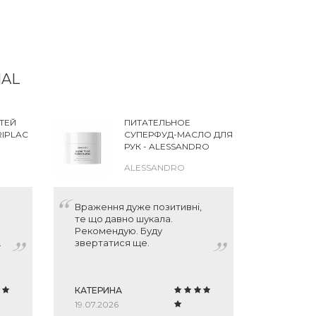
NAL
ТЕЙ
ПИТАТЕЛЬНОЕ
RIPLAC
СУПЕРФУД-МАСЛО ДЛЯ
РУК - ALESSANDRO
INTERNATIONAL
ALESSANDRO
SUPERFOOD HAND
BUTTER
Враження дуже позитивні,
Очень с
те що давно шукала.
состав у
Рекомендую. Буду
мощная 
звертатися ще.
восстан
барьера
Читать 
увлажня
с легко
КАТЕРИНА
не липк
ЛЮДМИЛ
аромат 
19.07.2026
16.07.202
навязчи