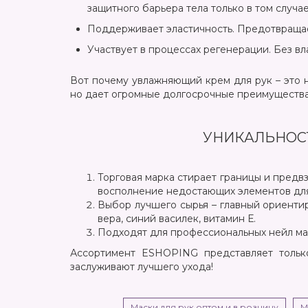
защитного барьера тела только в том случае
Поддерживает эластичность. Предотвращает
Участвует в процессах регенерации. Без в
Вот почему увлажняющий крем для рук – это 
но дает огромные долгосрочные преимущества
УНИКАЛЬНОСТ
Торговая марка стирает границы и предв
восполнение недостающих элементов для
Выбор лучшего сырья – главный ориенти
вера, синий василек, витамин Е.
Подходят для профессиональных нейл ма
Ассортимент ESHOPING представляет только
заслуживают лучшего ухода!
Маски для рук оптом и в розницу
М