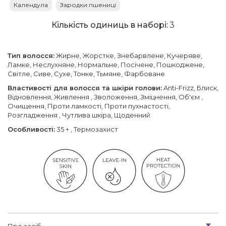
Календула
Зародки пшениці
Кількість одиниць в наборі:
3
Тип волосся:
Жирне, Жорстке, Знебарвлене, Кучеряве,
Ламке, Неслухняне, Нормальне, Посічене, Пошкоджене,
Світле, Сиве, Сухе, Тонке, Тьмяне, Фарбоване
Властивості для волосся та шкіри голови:
Anti-Frizz, Блиск,
Відновлення, Живлення , Зволоження, Зміцнення, Об'єм ,
Очищення, Проти ламкості, Проти пухнастості,
Розгладження , Чутлива шкіра, Щоденний
Особливості:
35 + , Термозахист
Про засіб