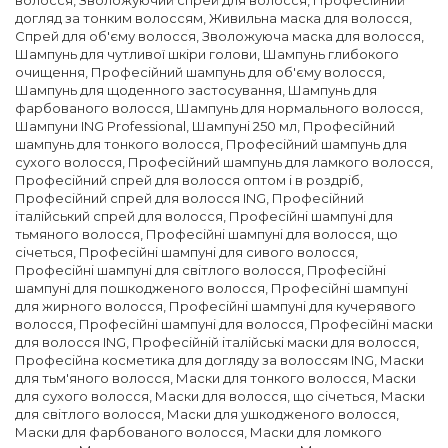
волосся
,
Зволожуючий спрей для волосся
,
Професійний
догляд за тонким волоссям
,
Живильна маска для волосся
,
Спрей для об'єму волосся
,
Зволожуюча маска для волосся
,
Шампунь для чутливої ​​шкіри голови
,
Шампунь глибокого
очищення
,
Професійний шампунь для об'єму волосся
,
Шампунь для щоденного застосування
,
Шампунь для
фарбованого волосся
,
Шампунь для нормального волосся
,
Шампуни ING Professional
,
Шампуні 250 мл
,
Професійний
шампунь для тонкого волосся
,
Професійний шампунь для
сухого волосся
,
Професійний шампунь для ламкого волосся
,
Професійний спрей для волосся оптом і в роздріб
,
Професійний спрей для волосся ING
,
Професійний
італійський спрей для волосся
,
Професійні шампуні для
тьмяного волосся
,
Професійні шампуні для волосся, що
січеться
,
Професійні шампуні для сивого волосся
,
Професійні шампуні для світлого волосся
,
Професійні
шампуні для пошкодженого волосся
,
Професійні шампуні
для жирного волосся
,
Професійні шампуні для кучерявого
волосся
,
Професійні шампуні для волосся
,
Професійні маски
для волосся ING
,
Професійній італійські маски для волосся
,
Професійна косметика для догляду за волоссям ING
,
Маски
для тьм'яного волосся
,
Маски для тонкого волосся
,
Маски
для сухого волосся
,
Маски для волосся, що січеться
,
Маски
для світлого волосся
,
Маски для ушкодженого волосся
,
Маски для фарбованого волосся
,
Маски для ломкого