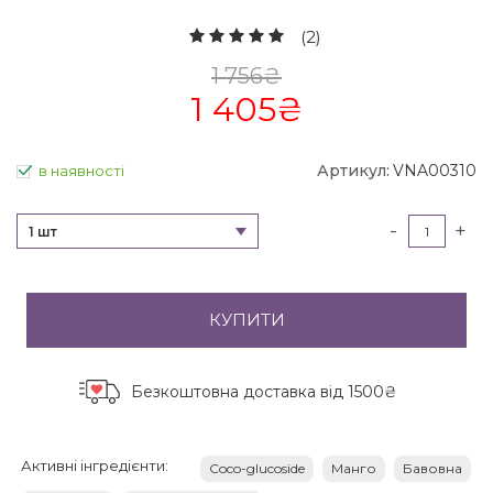
(2)
1 756
₴
1 405
₴
Артикул:
VNA00310
в наявності
-
+
1 шт
КУПИТИ
Безкоштовна доставка
від 1500₴
Активні інгредієнти:
Coco-glucoside
Манго
Бавовна