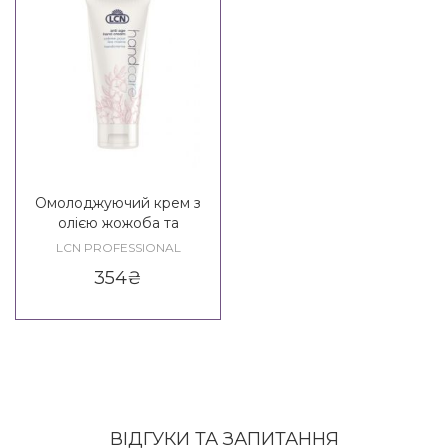
Омолоджуючий крем з
олією жожоба та
еластином LCN Anti - Age
LCN PROFESSIONAL
Hand Cream
354
₴
ВІДГУКИ ТА ЗАПИТАННЯ