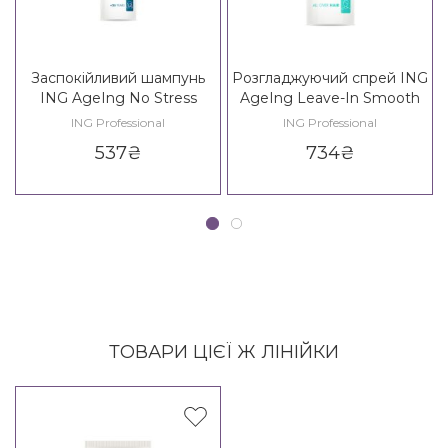
Заспокійливий шампунь
Розгладжуючий спрей ING
ING AgeIng No Stress
AgeIng Leave-In Smooth
Shampoo 35+
Spray
ING Professional
ING Professional
537
₴
734
₴
ТОВАРИ ЦІЄЇ Ж ЛІНІЙКИ