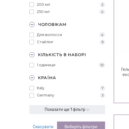
200 мл
2
250 мл
4
ЧОЛОВІКАМ
Для волосся
4
Стайлінг
9
КІЛЬКІСТЬ В НАБОРІ
1 одиниця
10
Гел
екс
КРАЇНА
H
Italy
7
Germany
3
Показати ще 1 фільтр
Скасувати
Виберіть фільтри