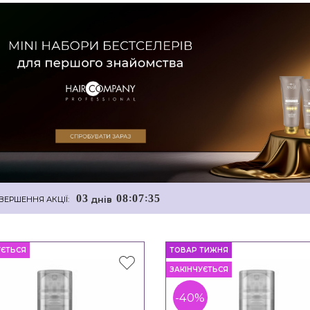
0
3
0
8
0
7
3
4
:
:
днiв
ВЕРШЕННЯ АКЦІЇ:
УЄТЬСЯ
ТОВАР ТИЖНЯ
ЗАКІНЧУЄТЬСЯ
-40%