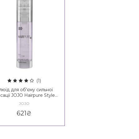
(1)
люїд для об'єму сильної
сації JOJO Hairpure Style
Volume Fluid 3*
JOJO
621
₴