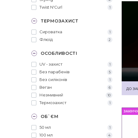
Twist N'Curl
1
ТЕРМОЗАХИСТ
Сироватка
1
Флюїд
2
ОСОБЛИВОСТІ
UV - захист
1
Без парабенів
5
Без силіконів
1
Веган
6
ДО ЗА
Незмивний
10
Термозахист
1
ЗАКІНЧ
ОБ`ЄМ
50 мл
1
100 мл
4