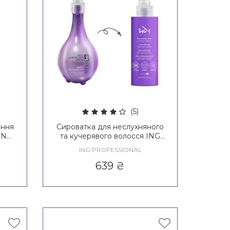
(5)
ання
Сироватка для неслухняного
 ING
та кучерявого волосся ING
l
Styling Frizz Controller Serum
ING PROFESSIONAL
639
₴