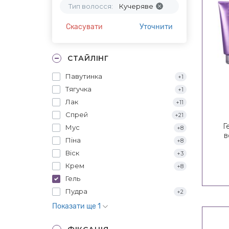
Тип волосся:
Кучеряве
Скасувати
Уточнити
СТАЙЛІНГ
Павутинка
+1
Тягучка
+1
Лак
+11
Спрей
+21
Г
Мус
+8
в
Піна
+8
Віск
+3
Крем
+8
Гель
Пудра
+2
Показати ще 1