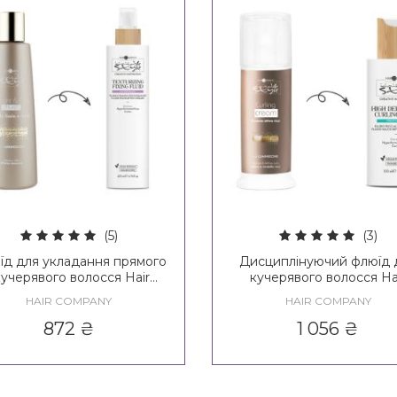
(5)
(3)
їд для укладання прямого
Дисциплінуючий флюїд 
 кучерявого волосся Hair
кучерявого волосся Ha
ompany Inimitable Style
Company Inimitable Sty
HAIR COMPANY
HAIR COMPANY
ight & Curly Fluid / Creative
Creative Inspiration Twist N
Inspiration Hypershape
High Definition Curling F
872
₴
1 056
₴
Texturizing Fixing Fluid