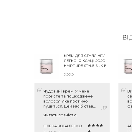
ВІ
КРЕМ ДЛЯ СТАЙЛІНГУ
ЛЕГКОЇ ФІКСАЦІЇ JOJO
HAIRPURE STYLE SILK 1*
JOJO
Чудовий і крем! У мене
Ви
пористе та пошкоджене
св
волосся, яке постійно
во
пушиться. Цей засіб став
фа
справжнім порятунком. Він
Читати повністю
чудово згладжує лусочки,
волосся стає м'яким, як
шовк, і дуже блискучим.
ОЛЕНА КОВАЛЕНКО
А
Окремий плюс за те, що він
16.07.2026
12