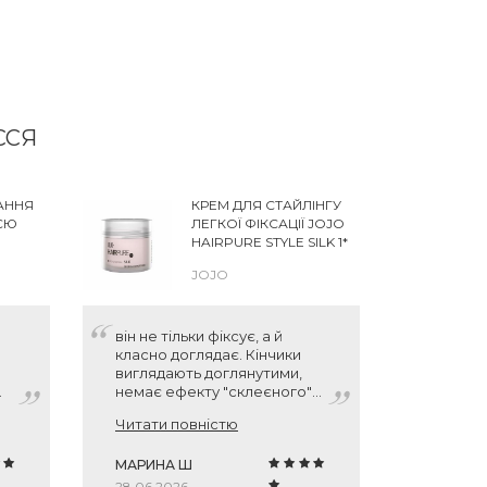
ССЯ
АННЯ
КРЕМ ДЛЯ СТАЙЛІНГУ
СЮ
ЛЕГКОЇ ФІКСАЦІЇ JOJO
HAIRPURE STYLE SILK 1*
JOJO
ATION
ME UP
він не тільки фіксує, а й
Волосы 
класно доглядає. Кінчики
шелк, у
виглядають доглянутими,
защищае
немає ефекту "склеєного"
утяжеля
волосся. Буду замовляти
зеркаль
Читати повністю
Читати 
ще.
Недоста
то
Рекомен
ія
МАРИНА Ш
АННА
я,
28.06.2026
17.06.202