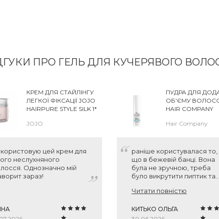
ДГУКИ ПРО ГЕЛЬ ДЛЯ КУЧЕРЯВОГО ВОЛО
КРЕМ ДЛЯ СТАЙЛІНГУ
ПУДРА ДЛЯ ДОД
ЛЕГКОЇ ФІКСАЦІЇ JOJO
ОБ'ЄМУ ВОЛОС
HAIRPURE STYLE SILK 1*
HAIR COMPANY
INIMITABLE STYLE
JOJO
Hair Company
CREATIVE INSPIR
DENSITY 3 VOLU
POWDER
користовую цей крем для
раніше користувалася то,
ого неслухняного
що в бежевій банці. Вона
лосся. Однозначно мій
була не зручною, треба
ворит зараз!
було викрутити пиптик та
сипати на проділи. Ця ж
Читати повністю
пудра ну дуже зручна - з
розпилювачем йде, прос
ННА
нажав і все готово. Фіксац
КИТЬКО ОЛЬГА
хороша, дає обєм у корінн
.07.2026
30.06.2026