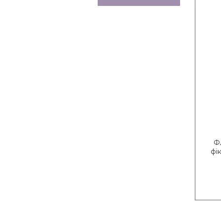
Ф
фік