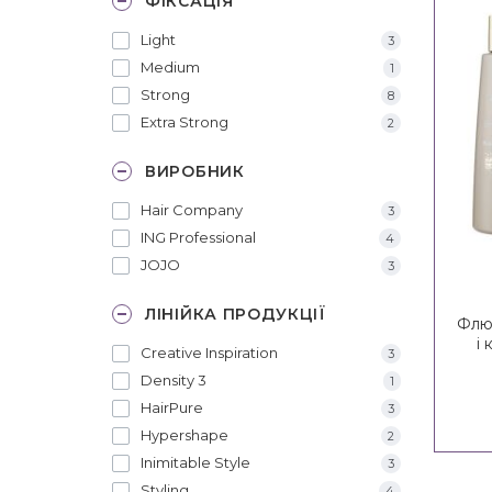
ФІКСАЦІЯ
Light
3
Medium
1
Strong
8
Extra Strong
2
ВИРОБНИК
Hair Company
3
ING Professional
4
JOJO
3
ЛІНІЙКА ПРОДУКЦІЇ
Флю
і
Creative Inspiration
3
C
Density 3
1
Stra
HairPure
3
Hypershape
2
Inimitable Style
3
Styling
4