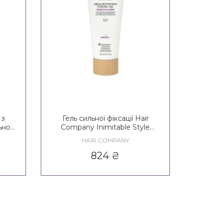
 з
Гель сильної фіксації Hair
ної
Company Inimitable Style
tyle
Creative Inspiration
HAIR COMPANY
Hypershape High Definition
Strong Gel
824
₴