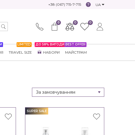
+38 (067) 715-7-715
UA
0
0
0
И
LIMITED
ДО 58% ВИГОДИ
BEST OFFER
НЯ
TRAVEL SIZE
НАБОРИ
МАЙСТРАМ
SUPER SALE