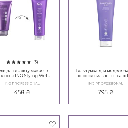
(3)
ель для ефекту мокрого
Гель-гумка для моделюв
олосся ING Styling Wet
волосся сильної фіксації
Effect Gel
Styling Power Gum Ge
ING PROFESSIONAL
ING PROFESSIONAL
458
₴
795
₴