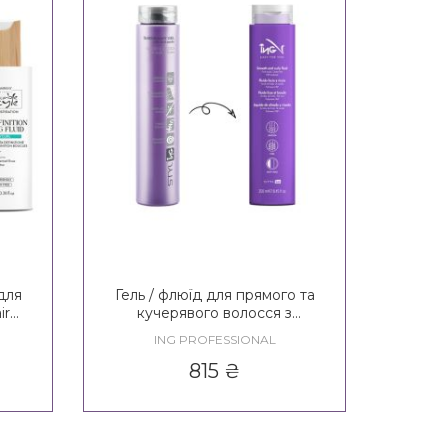
для
Гель / флюїд для прямого та
ir
кучерявого волосся з
le
фруктовими кислотами
ING PROFESSIONAL
'Curl
сильної фіксації ING Styling
luid
Sleek And Wavy Gel With Fruit
815
₴
Acids 3* / Smooth And Curly
Fluid *