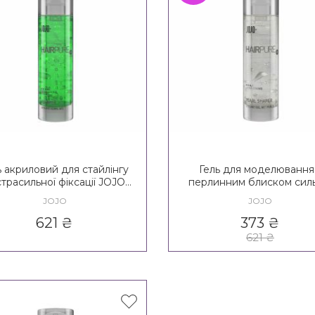
ь акриловий для стайлінгу
Гель для моделювання
трасильної фіксації JOJO
перлинним блиском силь
airpure Style Flupper 4*
фіксації JOJO Hairpure S
JOJO
JOJO
Pearl Shaper 3*
621
₴
373
₴
621
₴