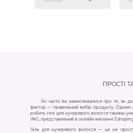
незмивний і зовсім не
обтяжує пасма. Взяла по
знижці за 500 грн — за такий
об'єм (150 мл) та німецьку
якість це просто подарунок.
Рекомендую!
ПРОСТІ Т
Як часто ви замислювалися про те, як досяг
фактор — правильний вибір продукту. Одним з 
робить гелі для кучерявого волосся такими уніка
ING, представлений в онлайн магазині Eshoping
Гель для кучерявого волосся — це не просто