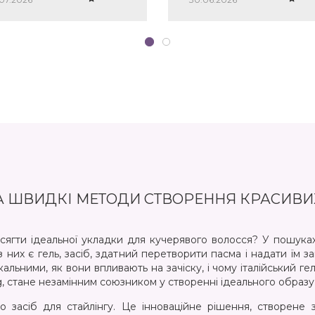
волосся не опадає до
вечора.
А ШВИДКІ МЕТОДИ СТВОРЕННЯ КРАСИВИ
ти ідеальної укладки для кучерявого волосся? У пошуках 
них є гель, засіб, здатний перетворити пасма і надати їм з
льними, як вони впливають на зачіску, і чому італійський гель
, стане незамінним союзником у створенні ідеального образу
 засіб для стайлінгу. Це інноваційне рішення, створене