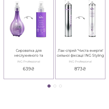
Сироватка для
Лак-спрей 'Чиста енергія'
неслухняного та
сильної фіксації ING Styling
кучерявого волосся ING
Pure Energy Fixing Spray 3*
ING Professional
ING Professional
Styling Frizz Controller
639
₴
873
₴
Serum