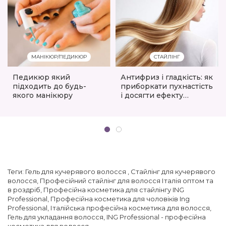
МАНІКЮР/ПЕДИКЮР
СТАЙЛІНГ
Педикюр який
Антифриз і гладкість: як
підходить до будь-
приборкати пухнастість
якого манікюру
і досягти ефекту
«рідкого шовку»
Теги:
Гель для кучерявого волосся
,
Стайлінг для кучерявого
волосся
,
Професійний стайлінг для волосся Італія оптом та
в роздріб
,
Професійна косметика для стайлінгу ING
Professional
,
Професійна косметика для чоловіків Ing
Professional
,
Італійська професійна косметика для волосся
,
Гель для укладання волосся
,
ING Professional - професійна
косметика для волосся