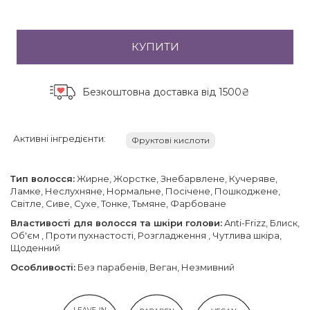
КУПИТИ
Безкоштовна доставка
від 1500₴
Активні інгредієнти:
Фруктові кислоти
Тип волосся:
Жирне, Жорстке, Знебарвлене, Кучеряве,
Ламке, Неслухняне, Нормальне, Посічене, Пошкоджене,
Світле, Сиве, Сухе, Тонке, Тьмяне, Фарбоване
Властивості для волосся та шкіри голови:
Anti-Frizz, Блиск,
Об'єм , Проти пухнастості, Розгладження , Чутлива шкіра,
Щоденний
Особливості:
Без парабенів, Веган, Незмивний