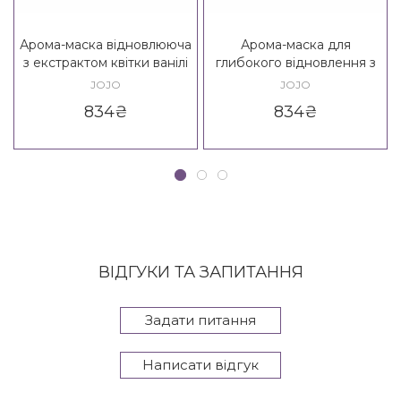
Арома-маска відновлююча
Арома-маска для
з екстрактом квітки ванілі
глибокого відновлення з
JOJO SPA Vanilla Hair Mask
екстрактом ягід малини
JOJO
JOJO
JOJO SPA Berry Hair Mask
834
₴
834
₴
ВІДГУКИ ТА ЗАПИТАННЯ
Задати питання
Написати відгук