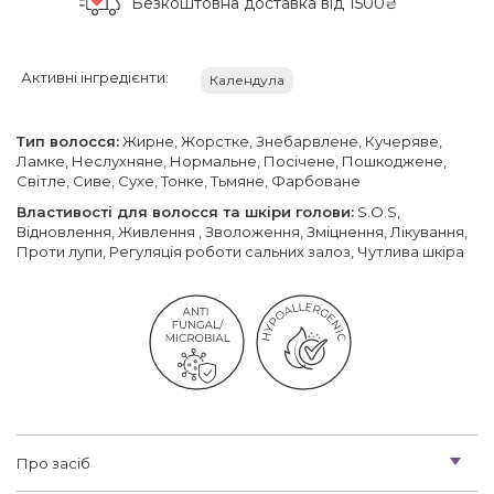
Безкоштовна доставка
від 1500₴
Активні інгредієнти:
Календула
Тип волосся:
Жирне, Жорстке, Знебарвлене, Кучеряве,
Ламке, Неслухняне, Нормальне, Посічене, Пошкоджене,
Світле, Сиве, Сухе, Тонке, Тьмяне, Фарбоване
Властивості для волосся та шкіри голови:
S.O.S,
Відновлення, Живлення , Зволоження, Зміцнення, Лікування,
Проти лупи, Регуляція роботи сальних залоз, Чутлива шкіра
Про засіб