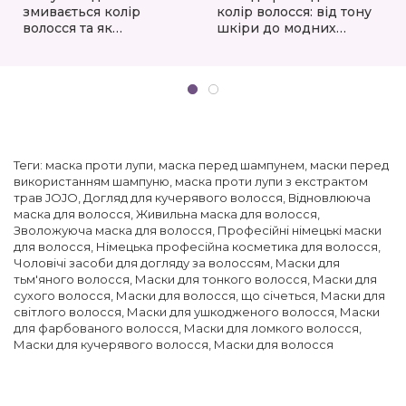
змивається колір
колір волосся: від тону
волосся та як
шкіри до модних
правильно зберегти
трендів 2025/2026
його яскравість:
експертний посібник
для бездоганного
результату
Теги:
маска проти лупи
,
маска перед шампунем
,
маски перед
використанням шампуню
,
маска проти лупи з екстрактом
трав JOJO
,
Догляд для кучерявого волосся
,
Відновлююча
маска для волосся
,
Живильна маска для волосся
,
Зволожуюча маска для волосся
,
Професійні німецькі маски
для волосся
,
Німецька професійна косметика для волосся
,
Чоловічі засоби для догляду за волоссям
,
Маски для
тьм'яного волосся
,
Маски для тонкого волосся
,
Маски для
сухого волосся
,
Маски для волосся, що січеться
,
Маски для
світлого волосся
,
Маски для ушкодженого волосся
,
Маски
для фарбованого волосся
,
Маски для ломкого волосся
,
Маски для кучерявого волосся
,
Маски для волосся