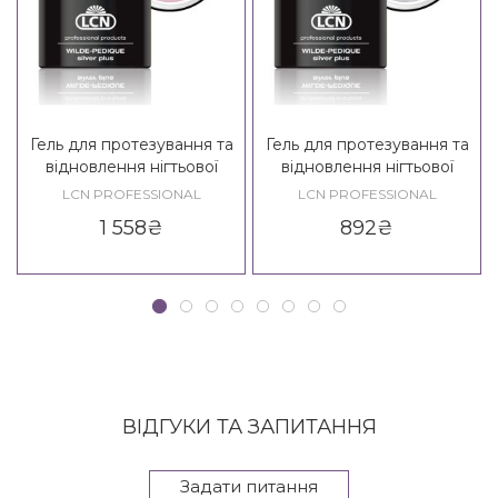
Гель для протезування та
Гель для протезування та
відновлення нігтьової
відновлення нігтьової
пластини на ногах зі
пластини на ногах зі
LCN PROFESSIONAL
LCN PROFESSIONAL
сріблом LCN WILDE-
сріблом LCN WILDE-
1 558
₴
892
₴
PEDIQUE Silver Plus, 10 ml
PEDIQUE Silver Plus, 5 ml
ВІДГУКИ ТА ЗАПИТАННЯ
Задати питання