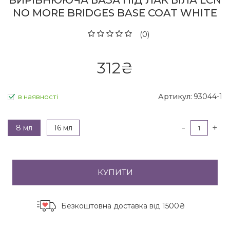
ВИРІВНЮЮЧА БАЗА ПІД ЛАК БІЛА LCN
NO MORE BRIDGES BASE COAT WHITE
(0)
312
₴
Артикул:
93044-1
в наявності
-
+
8 мл
16 мл
КУПИТИ
Безкоштовна доставка
від 1500₴