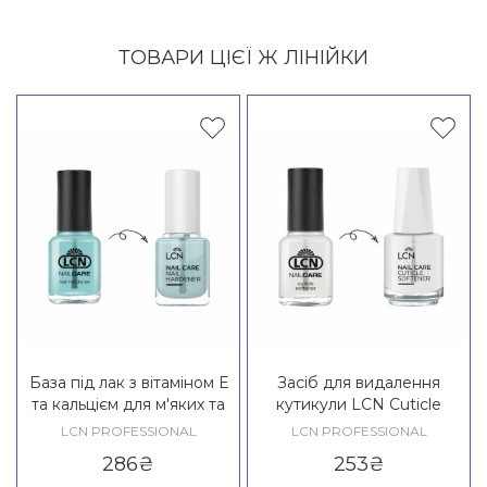
ТОВАРИ ЦІЄЇ Ж ЛІНІЙКИ
База під лак з вітаміном Е
Засіб для видалення
та кальцієм для м'яких та
кутикули LCN Cuticle
тонких нігтів LCN Nail Care
Softener
LCN PROFESSIONAL
LCN PROFESSIONAL
Nail Hardener
286
₴
253
₴