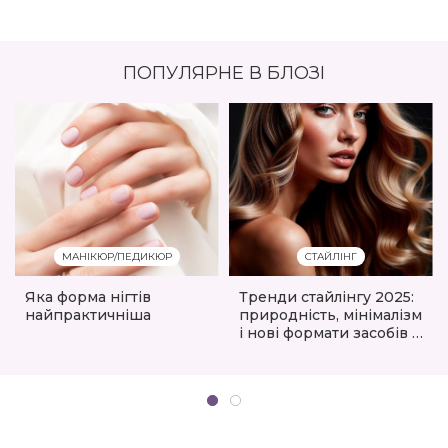
ПОПУЛЯРНЕ В БЛОЗІ
МАНІКЮР/ПЕДИКЮР
СТАЙЛІНГ
Яка форма нігтів
Тренди стайлінгу 2025:
найпрактичніша
природність, мінімалізм
і нові формати засобів в
асортименті
eshoping.ua