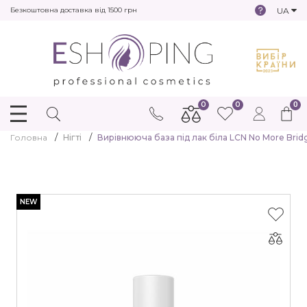
UA
Безкоштовна доставка від 1500 грн
0
0
0
Головна
Нігті
Вирівнююча база під лак біла LCN No More Brid
NEW