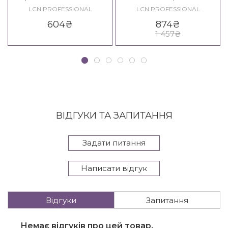
Profifeile Grob 100/100, 6
еластичних нігтів LCN
LCN PROFESSIONAL
LCN PROFESSIONAL
шт.
Bondique - UV-Aufbau-Gel
604
₴
874
₴
1 457
₴
ВІДГУКИ ТА ЗАПИТАННЯ
Задати питання
Написати відгук
Відгуки
Запитання
Немає відгуків про цей товар.