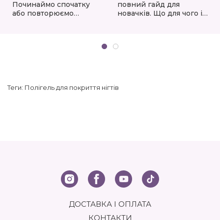
Починаймо спочатку
повний гайд для
або повторюємо
новачків. Що для чого і
пройдене!
як правильно
користуватися?
Теги:
Полігель для покриття нігтів
ДОСТАВКА І ОПЛАТА
КОНТАКТИ