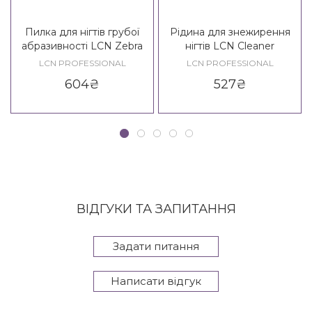
Пилка для нігтів грубої
Рідина для знежирення
абразивності LCN Zebra
нігтів LCN Cleaner
Profifeile Grob 100/100, 6
LCN PROFESSIONAL
LCN PROFESSIONAL
шт.
604
₴
527
₴
ВІДГУКИ ТА ЗАПИТАННЯ
Задати питання
Написати відгук