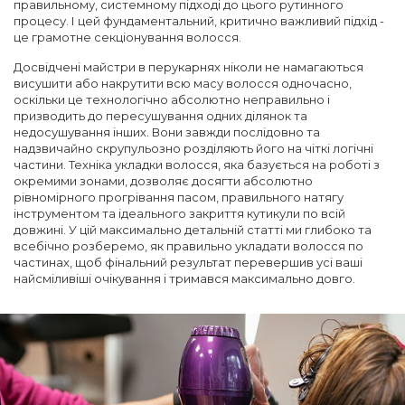
правильному, системному підході до цього рутинного
процесу. І цей фундаментальний, критично важливий підхід -
це грамотне секціонування волосся.
Досвідчені майстри в перукарнях ніколи не намагаються
висушити або накрутити всю масу волосся одночасно,
оскільки це технологічно абсолютно неправильно і
призводить до пересушування одних ділянок та
недосушування інших. Вони завжди послідовно та
надзвичайно скрупульозно розділяють його на чіткі логічні
частини. Техніка укладки волосся, яка базується на роботі з
окремими зонами, дозволяє досягти абсолютно
рівномірного прогрівання пасом, правильного натягу
інструментом та ідеального закриття кутикули по всій
довжині. У цій максимально детальній статті ми глибоко та
всебічно розберемо, як правильно укладати волосся по
частинах, щоб фінальний результат перевершив усі ваші
найсміливіші очікування і тримався максимально довго.