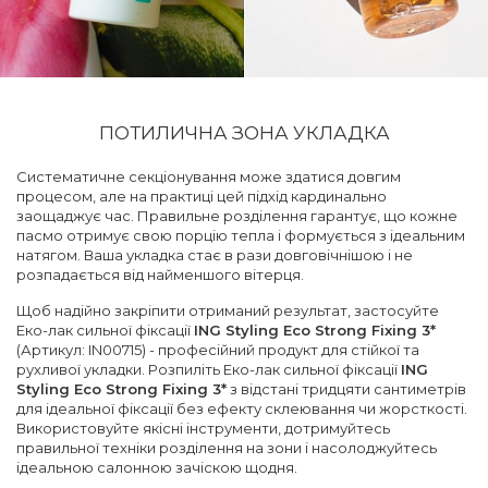
ПОТИЛИЧНА ЗОНА УКЛАДКА
Систематичне секціонування може здатися довгим
процесом, але на практиці цей підхід кардинально
заощаджує час. Правильне розділення гарантує, що кожне
пасмо отримує свою порцію тепла і формується з ідеальним
натягом. Ваша укладка стає в рази довговічнішою і не
розпадається від найменшого вітерця.
Щоб надійно закріпити отриманий результат, застосуйте
Еко-лак сильної фіксації
ING Styling Eco Strong Fixing 3*
(Артикул: IN00715) - професійний продукт для стійкої та
рухливої укладки. Розпиліть Еко-лак сильної фіксації
ING
Styling Eco Strong Fixing 3*
з відстані тридцяти сантиметрів
для ідеальної фіксації без ефекту склеювання чи жорсткості.
Використовуйте якісні інструменти, дотримуйтесь
правильної техніки розділення на зони і насолоджуйтесь
ідеальною салонною зачіскою щодня.