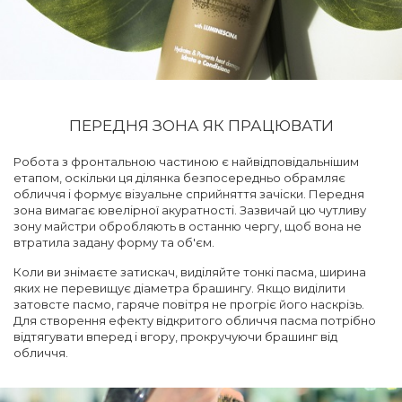
ПЕРЕДНЯ ЗОНА ЯК ПРАЦЮВАТИ
Робота з фронтальною частиною є найвідповідальнішим
етапом, оскільки ця ділянка безпосередньо обрамляє
обличчя і формує візуальне сприйняття зачіски. Передня
зона вимагає ювелірної акуратності. Зазвичай цю чутливу
зону майстри обробляють в останню чергу, щоб вона не
втратила задану форму та об'єм.
Коли ви знімаєте затискач, виділяйте тонкі пасма, ширина
яких не перевищує діаметра брашингу. Якщо виділити
затовсте пасмо, гаряче повітря не прогріє його наскрізь.
Для створення ефекту відкритого обличчя пасма потрібно
відтягувати вперед і вгору, прокручуючи брашинг від
обличчя.