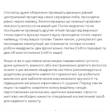
Спочатку дуже обережно проведіть ідеально рівний
центральний проділ від самої середини лоба, проходячи
рівно через маківку, безпосередньо до нижньої крайової
лінії росту волосся на вашій шиї. Потім акуратно та не
поспішаючи проведіть другий чіткий проділ від верхньої
точки одного вуха до іншого вуха, проходячи точно через
найвищу точку вашої голови. Таким чином, у результаті цих
нескладних маніпуляцій, ви отримаєте чотири основні
робочі квадранти: два фронтально-тім'яні (тобто передні) та
два об'ємні потиличні (тобто задні).
Якщо ж ви є щасливою власницею надзвичайно густого,
дуже щільного, важкого або екстремально довгого волосся,
кожен з цих великих квадрантів настійно рекомендується
додатково розділити навпіл по горизонталі. Це робиться
виключно для забезпечення максимальної зручності та
підвищення загальної ефективності сушіння. Перед тим як
міцно та надійно закріпити кожну виділену секцію
підготовленим затискачем, критично важливо і просто
життєво необхідно нанести спеціальний косметичний засіб
для надійного захисту.