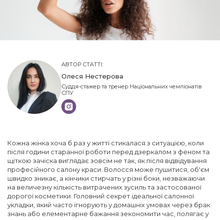
АВТОР СТАТТІ:
Олеся Нестерова
Суддя-стажер та тренер Національних чемпіонатів
СПУ
Кожна жінка хоча б раз у житті стикалася з ситуацією, коли
після години старанної роботи перед дзеркалом з феном та
щіткою зачіска виглядає зовсім не так, як після відвідування
професійного салону краси. Волосся може пушитися, об'єм
швидко зникає, а кінчики стирчать у різні боки, незважаючи
на величезну кількість витрачених зусиль та застосованої
дорогої косметики. Головний секрет ідеальної салонної
укладки, який часто ігнорують у домашніх умовах через брак
знань або елементарне бажання зекономити час, полягає у