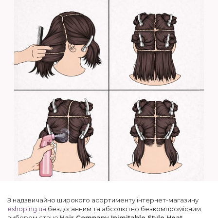
З надзвичайно широкого асортименту інтернет-магазину
eshoping.ua
бездоганним та абсолютно безкомпромісним
вибором стане
Hair Company Inimitable Style Heat