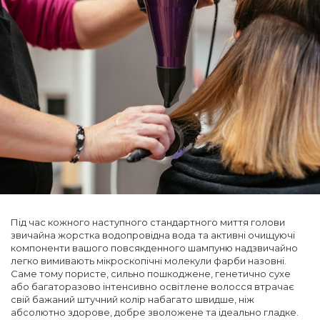
Під час кожного наступного стандартного миття голови
звичайна жорстка водопровідна вода та активні очищуючі
компоненти вашого повсякденного шампуню надзвичайно
легко вимивають мікроскопічні молекули фарби назовні.
Саме тому пористе, сильно пошкоджене, генетично сухе
або багаторазово інтенсивно освітлене волосся втрачає
свій бажаний штучний колір набагато швидше, ніж
абсолютно здорове, добре зволожене та ідеально гладке.