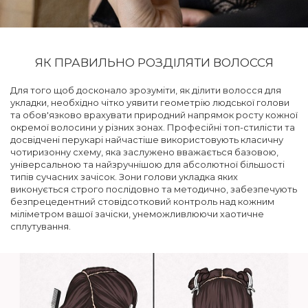
ЯК ПРАВИЛЬНО РОЗДІЛЯТИ ВОЛОССЯ
Для того щоб досконало зрозуміти, як ділити волосся для
укладки, необхідно чітко уявити геометрію людської голови
та обов'язково врахувати природний напрямок росту кожної
окремої волосини у різних зонах. Професійні топ-стилісти та
досвідчені перукарі найчастіше використовують класичну
чотиризонну схему, яка заслужено вважається базовою,
універсальною та найзручнішою для абсолютної більшості
типів сучасних зачісок. Зони голови укладка яких
виконується строго послідовно та методично, забезпечують
безпрецедентний стовідсотковий контроль над кожним
міліметром вашої зачіски, унеможливлюючи хаотичне
сплутування.