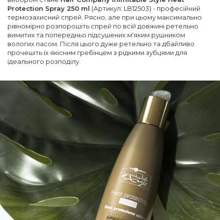
Protection Spray 250 ml
(Артикул: LB12503) - професійний
термозахисний спрей. Рясно, але при цьому максимально
рівномірно розпорошіть спрей по всій довжині ретельно
вимитих та попередньо підсушених м'яким рушником
вологих пасом. Після цього дуже ретельно та дбайливо
прочешіть їх якісним гребінцем з рідкими зубцями для
ідеального розподілу.