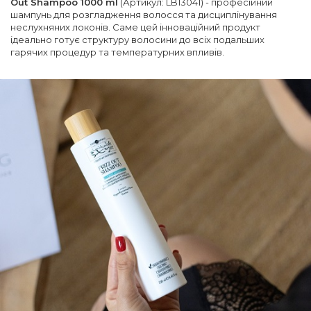
Out Shampoo 1000 ml
(Артикул: LB13041) - професійний
шампунь для розгладження волосся та дисциплінування
неслухняних локонів. Саме цей інноваційний продукт
ідеально готує структуру волосини до всіх подальших
гарячих процедур та температурних впливів.