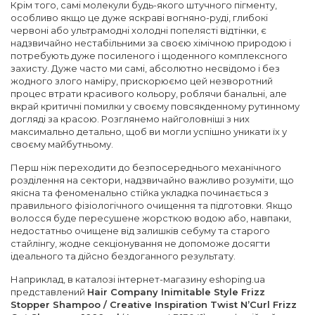
Крім того, самі молекули будь-якого штучного пігменту,
особливо якщо це дуже яскраві вогняно-руді, глибокі
червоні або ультрамодні холодні попелясті відтінки, є
надзвичайно нестабільними за своєю хімічною природою і
потребують дуже посиленого і щоденного комплексного
захисту. Дуже часто ми самі, абсолютно несвідомо і без
жодного злого наміру, прискорюємо цей незворотний
процес втрати красивого кольору, роблячи банальні, але
вкрай критичні помилки у своєму повсякденному рутинному
догляді за красою. Розглянемо найголовніші з них
максимально детально, щоб ви могли успішно уникати їх у
своєму майбутньому.
Перш ніж переходити до безпосереднього механічного
розділення на сектори, надзвичайно важливо розуміти, що
якісна та феноменально стійка укладка починається з
правильного фізіологічного очищення та підготовки. Якщо
волосся буде пересушене жорсткою водою або, навпаки,
недостатньо очищене від залишків себуму та старого
стайлінгу, жодне секціонування не допоможе досягти
ідеального та дійсно бездоганного результату.
Наприклад, в каталозі інтернет-магазину eshoping.ua
представлений
Hair Company Inimitable Style Frizz
Stopper Shampoo / Creative Inspiration Twist N’Curl Frizz