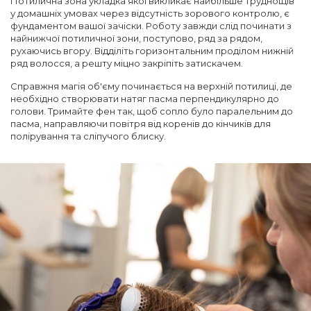
Потилична зона укладка якої викликає найбільше труднощів
у домашніх умовах через відсутність зорового контролю, є
фундаментом вашої зачіски. Роботу завжди слід починати з
найнижчої потиличної зони, поступово, ряд за рядом,
рухаючись вгору. Відділіть горизонтальним проділом нижній
ряд волосся, а решту міцно закріпіть затискачем.
Справжня магія об'єму починається на верхній потилиці, де
необхідно створювати натяг пасма перпендикулярно до
голови. Тримайте фен так, щоб сопло було паралельним до
пасма, направляючи повітря від коренів до кінчиків для
полірування та сліпучого блиску.