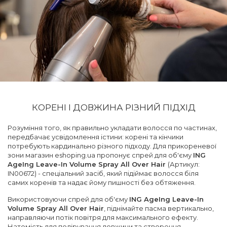
КОРЕНІ І ДОВЖИНА РІЗНИЙ ПІДХІД
Розуміння того, як правильно укладати волосся по частинах,
передбачає усвідомлення істини: корені та кінчики
потребують кардинально різного підходу. Для прикореневої
зони магазин eshoping.ua пропонує спрей для об'єму
ING
AgeIng Leave-In Volume Spray All Over Hair
(Артикул:
IN00672) - спеціальний засіб, який підіймає волосся біля
самих коренів та надає йому пишності без обтяження.
Використовуючи спрей для об'єму
ING AgeIng Leave-In
Volume Spray All Over Hair
, піднімайте пасма вертикально,
направляючи потік повітря для максимального ефекту.
Натомість для полірування довжини та створення