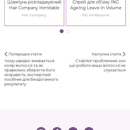
Шампунь розгладжуючий
Спрей для об'єму ING
Hair Company Inimitable
AgeIng Leave-In Volume
Style Frizz Stopper
Spray All Over Hair
Hair Company
ING Professional
Shampoo / Creative
Inspiration Twist N'Curl Frizz
Out Shampoo
Попередня стаття
Наступна стаття
Чому швидко змивається
Стайлінг проблемних зон
колір волосся та як
що робити якщо волосся не
правильно зберегти його
слухається
яскравість: експертний
посібник для бездоганного
результату