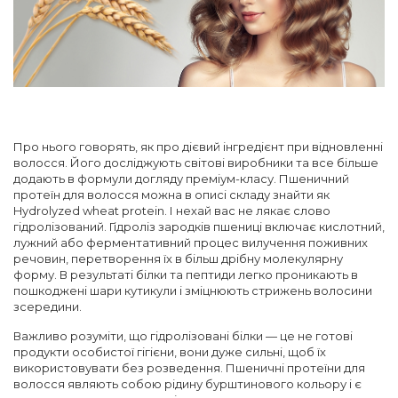
Про нього говорять, як про дієвий інгредієнт при відновленні
волосся. Його досліджують світові виробники та все більше
додають в формули догляду преміум-класу. Пшеничний
протеїн для волосся можна в описі складу знайти як
Hydrolyzed wheat protein. І нехай вас не лякає слово
гідролізований. Гідроліз зародків пшениці включає кислотний,
лужний або ферментативний процес вилучення поживних
речовин, перетворення їх в більш дрібну молекулярну
форму. В результаті білки та пептиди легко проникають в
пошкоджені шари кутикули і зміцнюють стрижень волосини
зсередини.
Важливо розуміти, що гідролізовані білки — це не готові
продукти особистої гігієни, вони дуже сильні, щоб їх
використовувати без розведення. Пшеничні протеїни для
волосся являють собою рідину бурштинового кольору і є