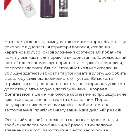
На щастя рішення є, шампунь з пшеничними протеїнами — це
природне відновлення структури волосся, живлення
кератинових лусочок і зволоження кортекса. Ви побачите
помітну різницю після першого використання. Гідролізований
протеїн пшениці зменшує пористість, зміцнює їх зсередини,
повертає здоров'я, блиск і слухняність під час укладання.
Збільшує здатність вбирати та утримувати вологу, що робить
шевелюру щільною, шовковистою і густою. Ви можете
отримувати всі ці переваги, навіть якщо є харчова чутливість
до глютену, адже згідно з дослідженнями
European
Commission
, пшеничний білок в косметичних процедурах не
викликає подразнення шкіри та є безпечним. Перед
регулярним використанням можна зробити тестове
застосування і приділити увагу вашій індивідуальній реакції.
Ось такий чарівний інгредієнт в складі шампуню не тільки
зробить волосся розкішними, а й разом з тим подарує
впевненість в собі, загострить відчуття насолоди та