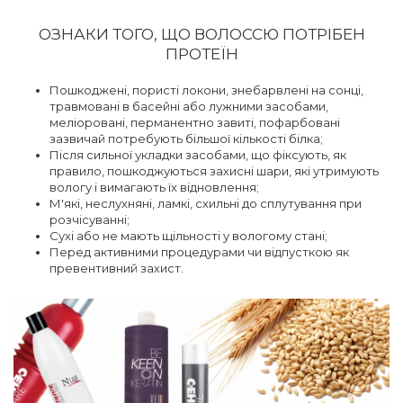
ОЗНАКИ ТОГО, ЩО ВОЛОССЮ ПОТРІБЕН
ПРОТЕЇН
Пошкоджені, пористі локони, знебарвлені на сонці,
травмовані в басейні або лужними засобами,
меліоровані, перманентно завиті, пофарбовані
зазвичай потребують більшої кількості білка;
Після сильної укладки засобами, що фіксують, як
правило, пошкоджуються захисні шари, які утримують
вологу і вимагають їх відновлення;
М'які, неслухняні, ламкі, схильні до сплутування при
розчісуванні;
Сухі або не мають щільності у вологому стані;
Перед активними процедурами чи відпусткою як
превентивний захист.