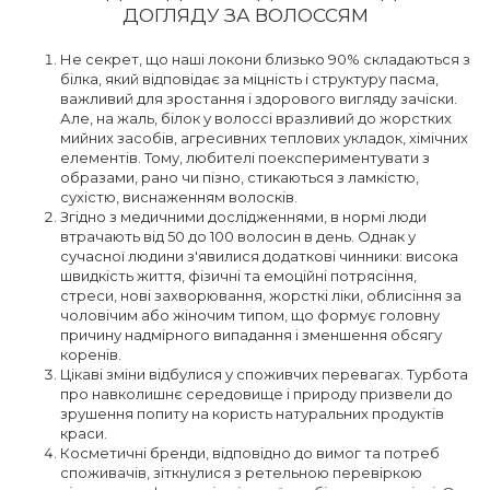
ДОГЛЯДУ ЗА ВОЛОССЯМ
Не секрет, що наші локони близько 90% складаються з
білка, який відповідає за міцність і структуру пасма,
важливий для зростання і здорового вигляду зачіски.
Але, на жаль, білок у волоссі вразливий до жорстких
мийних засобів, агресивних теплових укладок, хімічних
елементів. Тому, любителі поекспериментувати з
образами, рано чи пізно, стикаються з ламкістю,
сухістю, виснаженням волосків.
Згідно з медичними дослідженнями, в нормі люди
втрачають від 50 до 100 волосин в день. Однак у
сучасної людини з'явилися додаткові чинники: висока
швидкість життя, фізичні та емоційні потрясіння,
стреси, нові захворювання, жорсткі ліки, облисіння за
чоловічим або жіночим типом, що формує головну
причину надмірного випадання і зменшення обсягу
коренів.
Цікаві зміни відбулися у споживчих перевагах. Турбота
про навколишнє середовище і природу призвели до
зрушення попиту на користь натуральних продуктів
краси.
Косметичні бренди, відповідно до вимог та потреб
споживачів, зіткнулися з ретельною перевіркою