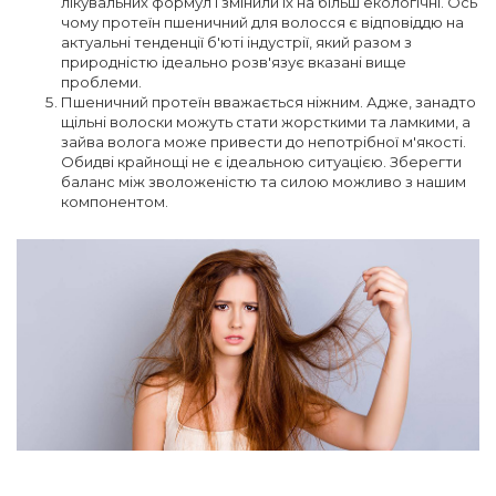
лікувальних формул і змінили їх на більш екологічні. Ось
чому протеїн пшеничний для волосся є відповіддю на
актуальні тенденції б'юті індустрії, який разом з
природністю ідеально розв'язує вказані вище
проблеми.
Пшеничний протеїн вважається ніжним. Адже, занадто
щільні волоски можуть стати жорсткими та ламкими, а
зайва волога може привести до непотрібної м'якості.
Обидві крайнощі не є ідеальною ситуацією. Зберегти
баланс між зволоженістю та силою можливо з нашим
компонентом.