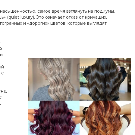
 насыщенностью, самое время взглянуть на подиумы.
» (quiet luxury). Это означает отказ от кричащих,
огогранных и «дорогих» цветов, которые выглядят
:
й
 и
ый
 с
енд
с
,