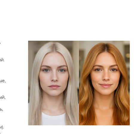
,
й.
ые,
ый,
ь,
).
-