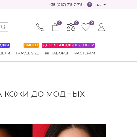
+38 (067) 715-7-715
RU
0
0
0
ИДКИ
LIMITED
ДО 58% ВЫГОДЫ
BEST OFFER
ДЕЛИ
TRAVEL SIZE
НАБОРЫ
МАСТЕРАМ
НА КОЖИ ДО МОДНЫХ