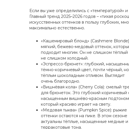
Если вы уже определились с «температурой» и
Главный тренд 2025–2026 годов – «тихая роскошь
искусственных оттенков в пользу глубоких, мн
максимально естественно.
«Кашемировый блонд» (Cashmere Blonde)
мягкий, бежево-медовый оттенок, которы
подходит многим. Он не слишком тёплый
не слишком холодный.
«Эспрессо-брюнет»: глубокий, насыщенн
тёмно-коричневый цвет, почти чёрный, но
тёплым шоколадным отливом. Выглядит
очень благородно.
«Вишнёвая кола» (Cherry Cola): смелый тр
для брюнеток. Это глубокий коричневый 
насыщенным вишнёво-красным подтоном
который красиво играет на свету.
«Медовая тыква» (Pumpkin Spice): рыжие
оттенки остаются на пике. В этом сезоне
актуальны тёплые, насыщенные медные и
терракотовые тона.