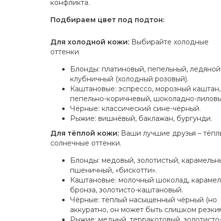
конфликта.
Подбираем цвет под подтон:
Для холодной кожи:
Выбирайте холодные
оттенки
Блонды: платиновый, пепельный, ледяной
клубничный (холодный розовый).
Каштановые: эспрессо, морозный каштан,
пепельно-коричневый, шоколадно-лиловы
Чёрные: классический сине-чёрный.
Рыжие: вишнёвый, баклажан, бургунди.
Для тёплой кожи:
Ваши лучшие друзья – тёпл
солнечные оттенки.
Блонды: медовый, золотистый, карамельн
пшеничный, «бискотти».
Каштановые: молочный шоколад, карамел
бронза, золотисто-каштановый.
Чёрные: тёплый насыщенный чёрный (но
аккуратно, он может быть слишком резким
Рыжие: медный, терракотовый, золотисто