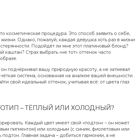
то косметическая процедура. Это способ заявить о себе,
в жизни. Однако, пожалуй, каждая девушка хоть раз в жизни
астерянности. Подойдёт ли мне этот платиновый блонд?
й каштан? Страх выбрать «не тот» оттенок часто
 образе.
 он подчёркивал вашу природную красоту, а не затмевал
а чёткая система, основанная на анализе вашей внешности.
айти свой идеальный оттенок, учитывая всё: от цвета глаз
ОТИП – ТЁПЛЫЙ ИЛИ ХОЛОДНЫЙ?
орировать. Каждый цвет имеет свой «подтон» – он может
евым пигментом) или холодным (с синим, фиолетовым или
подтон. Главная задача – добиться гармонии, а не