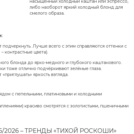
насыщенный холодный каштан или эспрессо,
либо наоборот яркий холодный блонд для
смелого образа.
:
ит подчеркнуть. Лучше всего с этим справляются оттенки с
– контрастные цвета).
ного блонда до ярко-медного и глубокого каштанового.
ки тоже отлично подчёркивают зелёные глаза.
 «приглушать» яркость взгляда.
рядом с пепельными, платиновыми и холодными
раплениями) красиво смотрятся с золотистыми, пшеничными
/2026 – ТРЕНДЫ «ТИХОЙ РОСКОШИ»