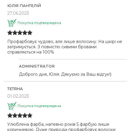
ЮЛІЯ ПАНТЕЛІЙ
27.06.2023
Покупка подтверждена
Профарбовує чудово, але лише волосину. На шкірі не
затримується. З повністю сивими бровами
справляється на 100%
ADMINISTRATOR
Доброго дня, Юлія. Дякуємо за Ваш відгук!)
ТЕТЯНА
01.02.2023
Покупка подтверждена
Улюблена фарба, напевно років 5 фарбую лише
коричневою. Дуже природи профарбовує волоски