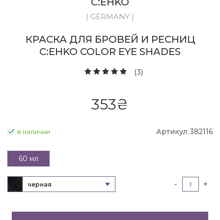
C:EHKO
| GERMANY |
КРАСКА ДЛЯ БРОВЕЙ И РЕСНИЦ
C:EHKO COLOR EYE SHADES
(3)
353
₴
Артикул:
382116
в наличии
60 мл
-
+
черная