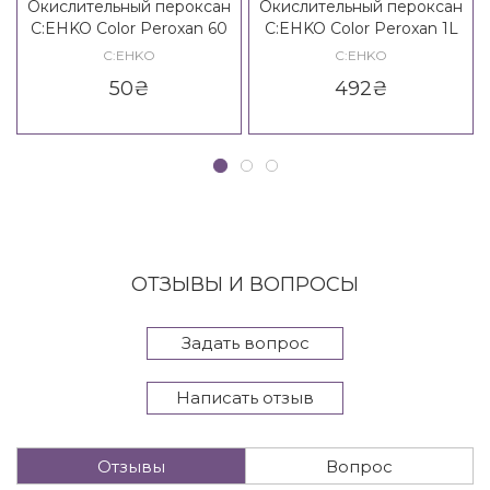
Окислительный пероксан
Окислительный пероксан
C:EHKO Color Peroxan 60
C:EHKO Color Peroxan 1L
ml
C:EHKO
C:EHKO
50
₴
492
₴
ОТЗЫВЫ И ВОПРОСЫ
Задать вопрос
Написать отзыв
Отзывы
Вопрос