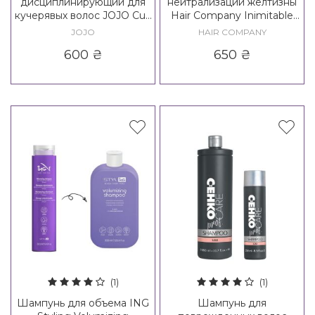
дисциплинирующий для
нейтрализации желтизны
кучерявых волос JOJO Curl
Hair Company Inimitable
Vital Shampoo
Blonde Ice Blonde Anti-
JOJO
HAIR COMPANY
Yellow Shampoo Plus
600
₴
650
₴
(1)
(1)
Шампунь для объема ING
Шампунь для