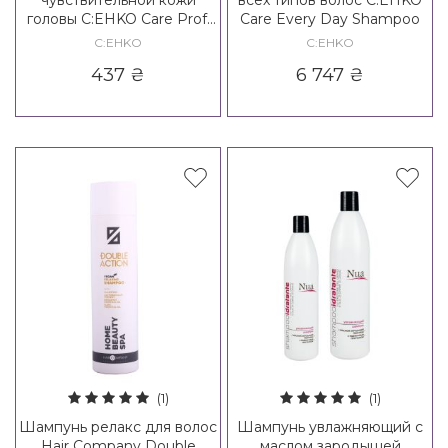
головы C:EHKO Care Prof.
Care Every Day Shampoo
Sensitiv Shampoo
C:EHKO
C:EHKO
437
₴
6 747
₴
(1)
(1)
Шампунь релакс для волос
Шампунь увлажняющий с
Hair Company Double
маслом зародышей