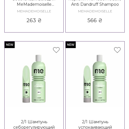
MeMademoiselle
Аnti Dandruff Shampoo
Renaissance Shampoo
MEMADEMOISELLE
MEMADEMOISELLE
263
₴
566
₴
NEW
NEW
2/1 Шампунь
2/1 Шампунь
себорегулирующий
успокаивающий