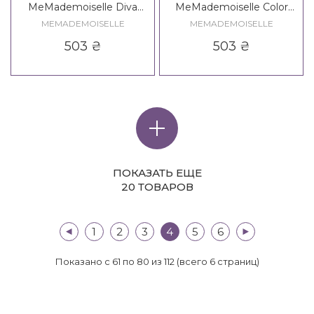
MeMademoiselle Diva
MeMademoiselle Color
Shampoo
Lock Shampoo
MEMADEMOISELLE
MEMADEMOISELLE
503
₴
503
₴
ПОКАЗАТЬ ЕЩЕ
20 ТОВАРОВ
|<
1
2
3
4
5
6
>|
Показано с 61 по 80 из 112 (всего 6 страниц)