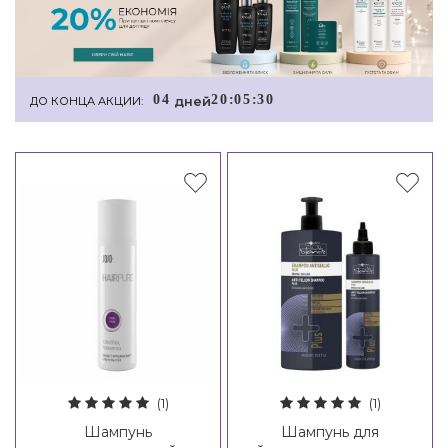
0
4
2
0
:
0
5
:
3
0
дней
ДО КОНЦА АКЦИИ:
(1)
(1)
Шампунь
Шампунь для