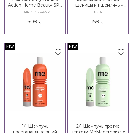
Action Home Beauty SPA
пшеницы и пшеничным
Relaxing Shampoo
протеином Nua Idratante
HAIR COMPANY
NUA
Shampoo
509
₴
159
₴
NEW
NEW
1/1 Шампунь
2/1 Шампунь против
восстанавливающий
перхоти MeMademoiselle