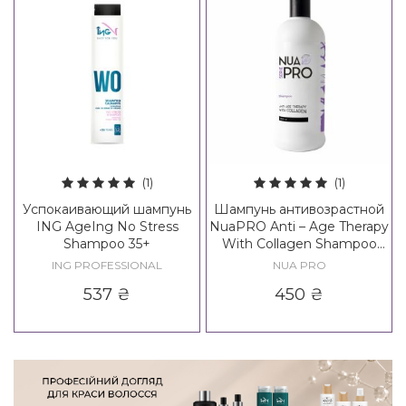
(1)
(1)
Успокаивающий шампунь
Шампунь антивозрастной
ING AgeIng No Stress
NuaPRO Anti – Age Therapy
Shampoo 35+
With Collagen Shampoo
New Formula
ING PROFESSIONAL
NUA PRO
537
₴
450
₴