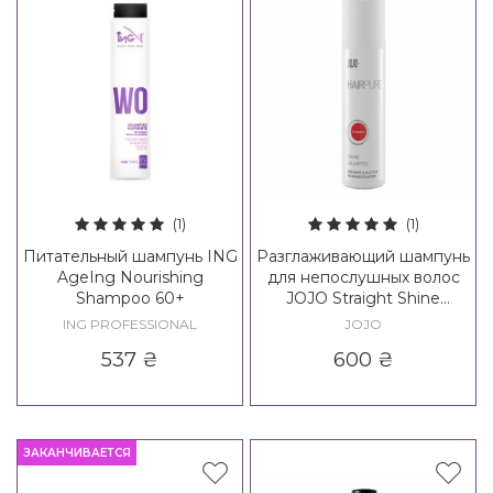
(1)
(1)
Питательный шампунь ING
Разглаживающий шампунь
AgeIng Nourishing
для непослушных волос
Shampoo 60+
JOJO Straight Shine
Shampoo
ING PROFESSIONAL
JOJO
537
₴
600
₴
ЗАКАНЧИВАЕТСЯ