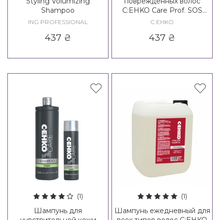
Styling Volumizing
поврежденных волос
Shampoo
C:EHKO Care Prof. SOS
Shampoo
ING PROFESSIONAL
C:EHKO
437
₴
437
₴
(1)
(1)
Шампунь для
Шампунь ежедневный для
чувствительной кожи
всех типов волос C:EHKO