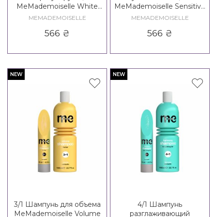
MeMademoiselle White
MeMademoiselle Sensitive
Clay Shampoo
Shampoo
MEMADEMOISELLE
MEMADEMOISELLE
566
₴
566
₴
NEW
NEW
3/1 Шампунь для объема
4/1 Шампунь
MeMademoiselle Volume
разглаживающий