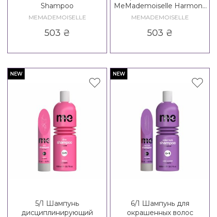
Shampoo
MeMademoiselle Harmony
Shampoo
MEMADEMOISELLE
MEMADEMOISELLE
503
₴
503
₴
NEW
NEW
5/1 Шампунь
6/1 Шампунь для
дисциплинирующий
окрашенных волос