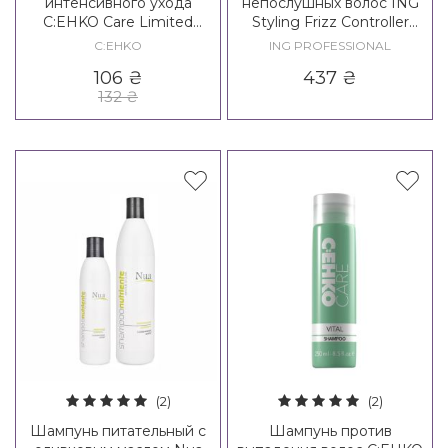
интенсивного ухода
непослушных волос ING
C:EHKO Care Limited
Styling Frizz Controller
Edition Intense Care
Shampoo
C:EHKO
ING PROFESSIONAL
Shampoo
106
₴
437
₴
132
₴
(2)
(2)
Шампунь питательный с
Шампунь против