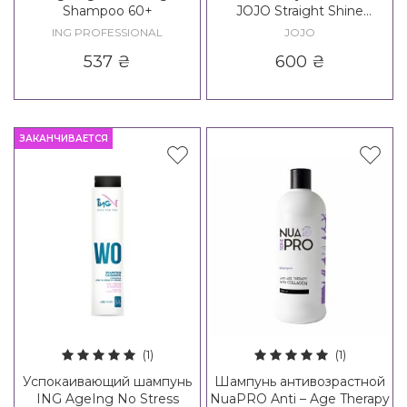
Shampoo 60+
JOJO Straight Shine
Shampoo
ING PROFESSIONAL
JOJO
537
₴
600
₴
ЗАКАНЧИВАЕТСЯ
(1)
(1)
Успокаивающий шампунь
Шампунь антивозрастной
ING AgeIng No Stress
NuaPRO Anti – Age Therapy