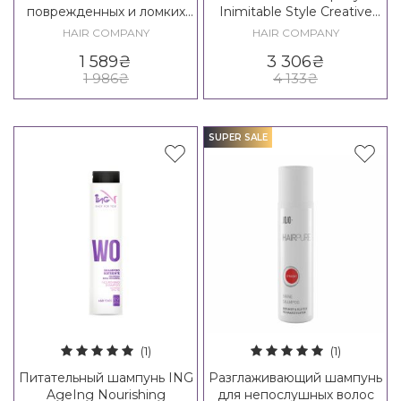
поврежденных и ломких
Inimitable Style Creative
волос Hair Company Crono
Inspiration Twist N'Curl Pro-
HAIR COMPANY
HAIR COMPANY
Age Vitality Madame Kit
Curl Set
1 589
₴
3 306
₴
Vitality Madame Kit 60+
1 986
₴
4 133
₴
SUPER SALE
(1)
(1)
Питательный шампунь ING
Разглаживающий шампунь
AgeIng Nourishing
для непослушных волос