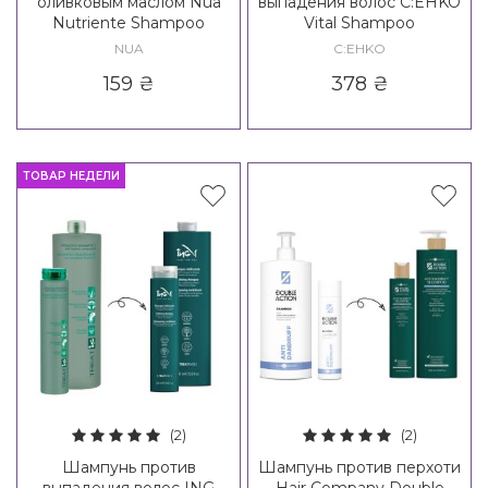
оливковым маслом Nua
выпадения волос C:EHKO
Nutriente Shampoo
Vital Shampoo
NUA
C:EHKO
159
₴
378
₴
ТОВАР НЕДЕЛИ
(2)
(2)
Шампунь против
Шампунь против перхоти
выпадения волос ING
Hair Company Double