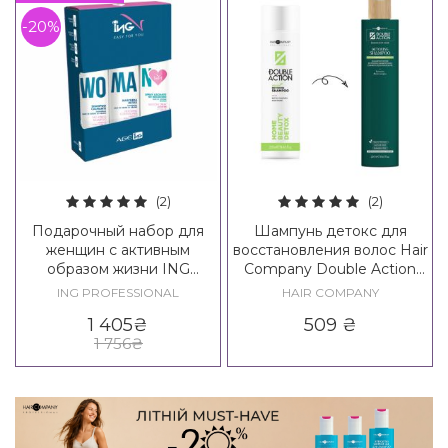
-20%
(2)
(2)
Подарочный набор для
Шампунь детокс для
женщин с активным
восстановления волос Hair
образом жизни ING
Company Double Action
AgeIng Set 35+
Exfoliate Home Beauty
ING PROFESSIONAL
HAIR COMPANY
Detox Shampoo
1 405
₴
509
₴
1 756
₴