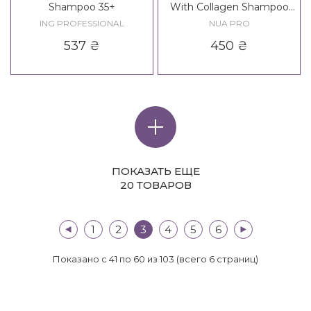
Shampoo 35+
With Collagen Shampoo
New Formula
ING PROFESSIONAL
NUA PRO
537
₴
450
₴
ПОКАЗАТЬ ЕЩЕ
20 ТОВАРОВ
|<
1
2
3
4
5
6
>|
Показано с 41 по 60 из 103 (всего 6 страниц)