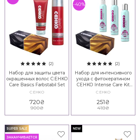
-40%
(2)
(2)
Набор для защиты цвета
Набор для интенсивного
окрашенных волос C:EHKO
ухода с фитокератином
Care Basics Farbstabil Set
CEHKO Intense Care Kit
mini
C:EHKO
C:EHKO
720
₴
251
₴
900
₴
418
₴
SUPER SALE
NEW
ЗАКАНЧИВАЕТСЯ