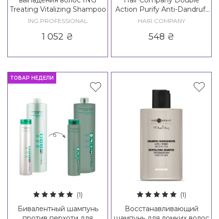
Treating Vitalizing Shampoo
Action Purify Anti-Dandruff
Shampoo
ING PROFESSIONAL
HAIR COMPANY
1 052
₴
548
₴
ТОВАР НЕДЕЛИ
(1)
(1)
Бивалентный шампунь
Восстанавливающий
против перхоти для
шампунь для ломких волос