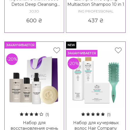
Detox Deep Cleansing
Multiaction Shampoo 10 in 1
Shampoo
JOJO
ING PROFESSIONAL
600
₴
437
₴
ЗАКАНЧИВАЕТСЯ
NEW
ЗАКАНЧИВАЕТСЯ
-20%
-20%
(1)
(1)
Набор для
Набор для кучерявых
восстановления очень
волос Hair Company