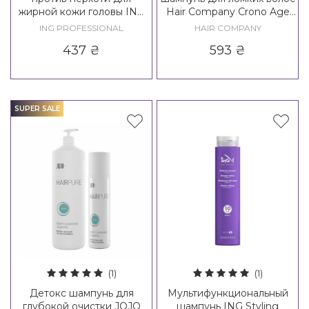
жирной кожи головы ING
Hair Company Crono Age
Treating Bivalent Shampoo
Vitality Madame
ING PROFESSIONAL
HAIR COMPANY
Revitalizing Shampoo 60+
437
₴
593
₴
SUPER SALE
(1)
(1)
Детокс шампунь для
Мультифункциональный
глубокой очистки JOJO
шампунь ING Styling