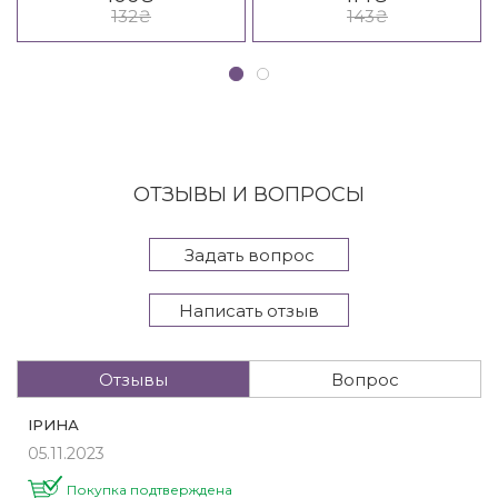
Shampoo
Conditioner
132
₴
143
₴
ОТЗЫВЫ И ВОПРОСЫ
Задать вопрос
Написать отзыв
Отзывы
Вопрос
ІРИНА
05.11.2023
Покупка подтверждена