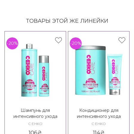
ТОВАРЫ ЭТОЙ ЖЕ ЛИНЕЙКИ
-20%
-20%
Шампунь для
Кондиционер для
интенсивного ухода
интенсивного ухода
C:EHKO Care Limited
C:EHKO Care Limited
C:EHKO
C:EHKO
Edition Intense Care
Edition Intense Care
106
₴
114
₴