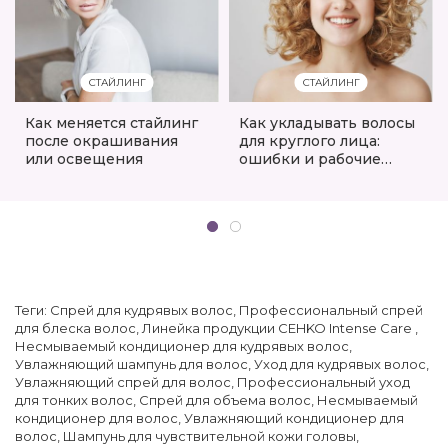
СТАЙЛИНГ
СТАЙЛИНГ
Как меняется стайлинг
Как укладывать волосы
после окрашивания
для круглого лица:
или освещения
ошибки и рабочие
приёмы
Теги:
Спрей для кудрявых волос
,
Профессиональный спрей
для блеска волос
,
Линейка продукции CEHKO Intense Care
,
Несмываемый кондиционер для кудрявых волос
,
Увлажняющий шампунь для волос
,
Уход для кудрявых волос
,
Увлажняющий спрей для волос
,
Профессиональный уход
для тонких волос
,
Cпрей для объема волос
,
Несмываемый
кондиционер для волос
,
Увлажняющий кондиционер для
волос
,
Шампунь для чувствительной кожи головы
,