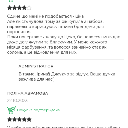
Єдине що мені не подобається - ціна.
Але якість чудова, тому за рік купила 2 набора,
паралельно користуюсь іншими брендами для
порівняння.
Поки повертаюсь знову до Цеко, бо волосся виглядає
дуже доглянутим та блискучим. У мене кожного
місяця фарбування, та волосся звичайно стає як
солома, а це відновлення для них.
ADMINISTRATOR
Вітаємо, Ірина!) Дякуємо за відгук. Ваша думка
важлива для нас!)
ПОЛІНА АВРАМОВА
22.10.2023
Покупка подтверждена