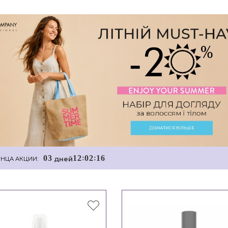
0
3
1
2
0
2
1
5
:
:
дней
НЦА АКЦИИ: