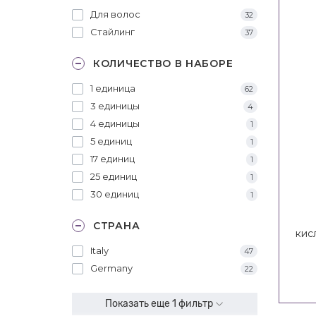
Для волос
32
Стайлинг
37
КОЛИЧЕСТВО В НАБОРЕ
1 единица
62
3 единицы
4
4 единицы
1
5 единиц
1
17 единиц
1
25 единиц
1
30 единиц
1
СТРАНА
кис
IN
Italy
47
Germany
22
Показать еще 1 фильтр