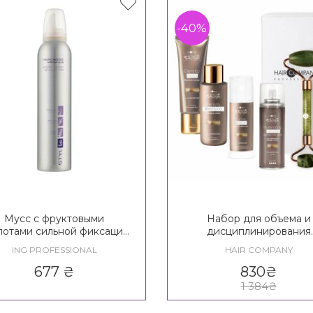
-40%
Мусс с фруктовыми
Набор для объема и
лотами сильной фиксации
дисциплинирования
G Styling Strong Mousse
вьющихся волос Hair
ING PROFESSIONAL
HAIR COMPANY
With Fruit Acids 3*
Company Inimitable Sty
Density TRAVEL MAX
677
₴
830
₴
1 384
₴