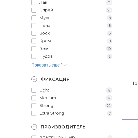
Лак
11
Спрей
21
Мусс
8
Пена
8
Воск
3
Крем
8
Гель
10
Пудра
2
Показать еще 1
ФИКСАЦИЯ
Г
Light
12
Medium
17
Strong
22
Extra Strong
7
ПРОИЗВОДИТЕЛЬ
BE KEEN ON HAIR
1