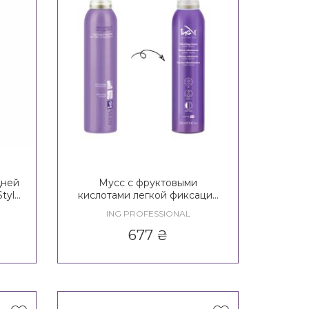
дней
Мусс с фруктовыми
tyle
кислотами легкой фиксации
ING Styling Soft / Fixing
ING PROFESSIONAL
Mousse With Fruit Acids 2*
677
₴