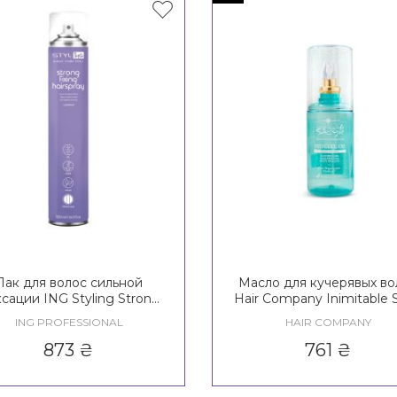
Лак для волос сильной
Масло для кучерявых во
сации ING Styling Strong
Hair Company Inimitable S
Fixing Hairspray 3*
Creative Inspiration Twist N
ING PROFESSIONAL
HAIR COMPANY
Pro-Curl Oil
873
₴
761
₴