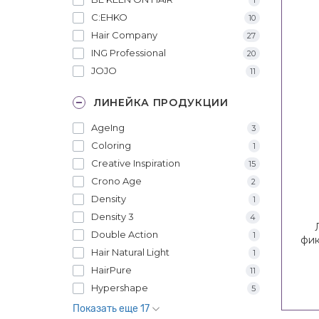
C:EHKO
10
Hair Company
27
ING Professional
20
JOJO
11
ЛИНЕЙКА ПРОДУКЦИИ
AgeIng
3
Coloring
1
Creative Inspiration
15
Crono Age
2
Density
1
Density 3
4
Double Action
1
фик
Hair Natural Light
1
HairPure
11
Hypershape
5
Показать еще 17