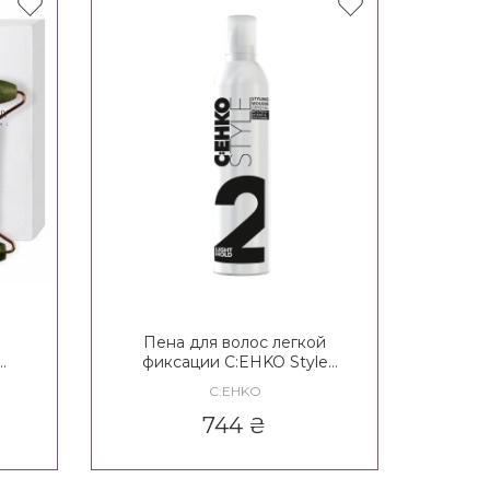
Пена для волос легкой
фиксации C:EHKO Style
Crystal Styling Mousse 2*
C:EHKO
le
І
744
₴