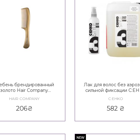
ребень брендированный
Лак для волос без аэро
золото Hair Company
сильной фиксации C:E
Inimitable Blonde
Style Diamond Hair Spray
HAIR COMPANY
C:EHKO
Aerosol 3*
206
₴
582
₴
NEW