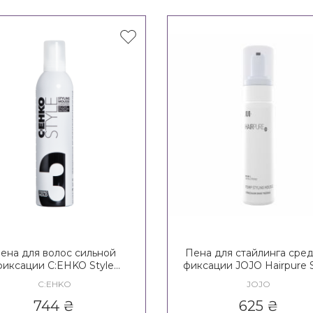
ена для волос сильной
Пена для стайлинга сре
фиксации C:EHKO Style
фиксации JOJO Hairpure S
amond Styling Mousse 3*
Pump Styling Mousse 
C:EHKO
JOJO
744
₴
625
₴