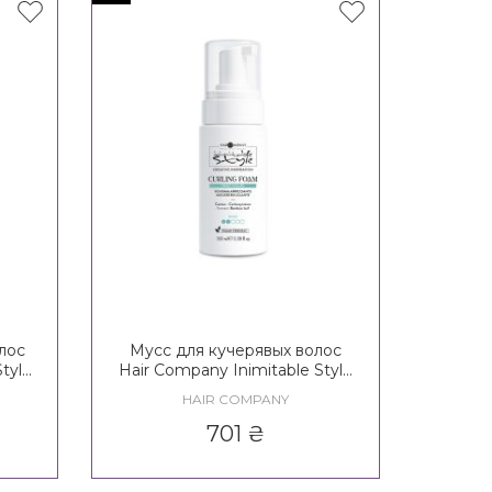
лос
Мусс для кучерявых волос
tyle
Hair Company Inimitable Style
'Curl
Creative Inspiration Twist N'Curl
HAIR COMPANY
Curling Foam
701
₴