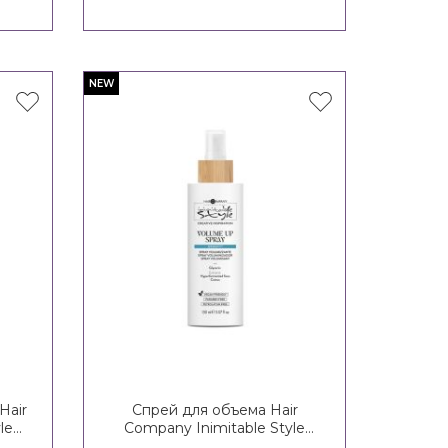
NEW
Hair
Спрей для объема Hair
le
Company Inimitable Style
ay
Creative Inspiration Density 3