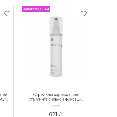
ЗАКАНЧИВАЕТСЯ
дней
Спрей без аэрозоля для
tyle
стайлинга сильной фиксации
2*
JOJO Hairpure Style Hair Spray
JOJO
3*
621
₴