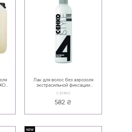
золя
Лак для волос без аэрозоля
HKO
экстрасильной фиксации
 Non
C:EHKO Style Brilliant Hair
C:EHKO
Spray Non Aerosol 4*
582
₴
NEW