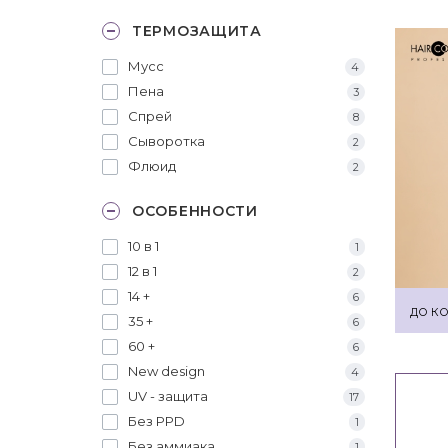
ТЕРМОЗАЩИТА
Мусс
4
Пена
3
Спрей
8
Сыворотка
2
Флюид
2
ОСОБЕННОСТИ
10 в 1
1
12 в 1
2
14 +
6
ДО КО
35 +
6
60 +
6
New design
4
UV - защита
17
Без PPD
1
Без аммиака
1