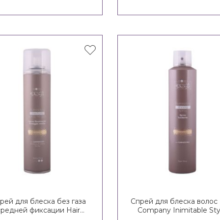
рей для блеска без газа
Спрей для блеска волос 
средней фиксации Hair
Company Inimitable Sty
ompany Inimitable Style
Illuminating Shining Spr