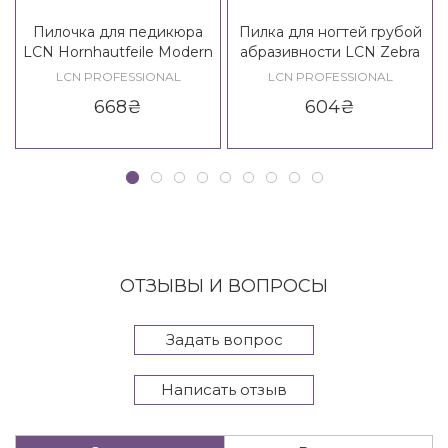
Пилочка для педикюра
Пилка для ногтей грубой
LCN Hornhautfeile Modern
абразивности LCN Zebra
Line 80/120
Profifeile Grob 100/100, 6
LCN PROFESSIONAL
LCN PROFESSIONAL
шт.
668
₴
604
₴
ОТЗЫВЫ И ВОПРОСЫ
Задать вопрос
Написать отзыв