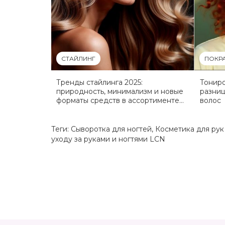
СТАЙЛИНГ
ПОКР
Тренды стайлинга 2025:
Тониро
природность, минимализм и новые
разниц
форматы средств в ассортименте
волос
eshoping.ua
Теги:
Сыворотка для ногтей
,
Косметика для ру
уходу за руками и ногтями LCN