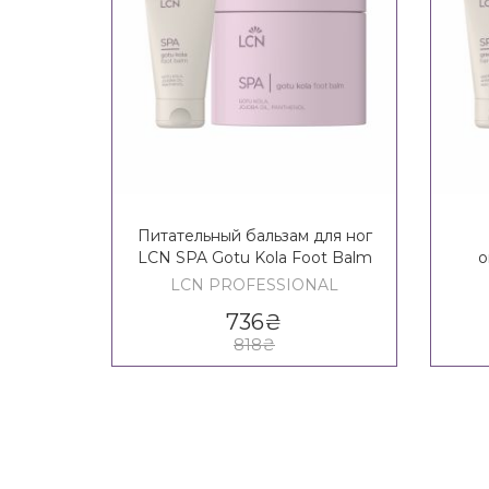
Питательный бальзам для ног
LCN SPA Gotu Kola Foot Balm
о
зел
LCN PROFESSIONAL
736
₴
818
₴