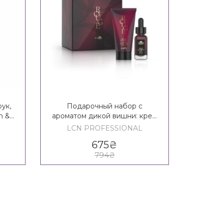
ук,
Подарочный набор с
Космет
n &
ароматом дикой вишни: крем
T
для рук, шот для ногтей LCN
LCN PROFESSIONAL
LC
Rouge Set 2
675
₴
794
₴