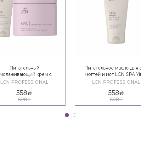
Питательный
Питательное масло для р
молаживающий крем с
ногтей и ног LCN SPA Yi
еным чаем LCN SPA Green
Yang Silk Butter
LCN PROFESSIONAL
LCN PROFESSIONAL
Tea Hand Cream
558
₴
558
₴
698
₴
698
₴