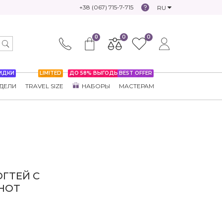
+38 (067) 715-7-715
RU
0
0
0
ИДКИ
LIMITED
ДО 58% ВЫГОДЫ
BEST OFFER
ДЕЛИ
TRAVEL SIZE
НАБОРЫ
МАСТЕРАМ
ГТЕЙ С
SHOT