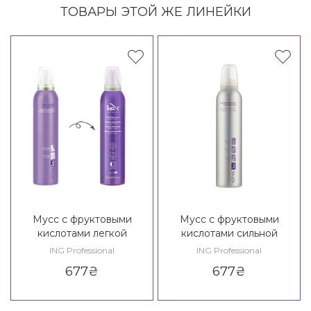
ТОВАРЫ ЭТОЙ ЖЕ ЛИНЕЙКИ
Мусс с фруктовыми
Мусс с фруктовыми
кислотами легкой
кислотами сильной
фиксации ING Styling Soft /
фиксации ING Styling
ING Professional
ING Professional
Fixing Mousse With Fruit
Strong Mousse With Fruit
677
₴
677
₴
Acids 2*
Acids 3*