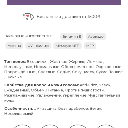
Бесплатная доставка
от 1500₴
Активные ингредиенты:
Витамин Е
Авокадо
Аргана
UV - фильтр
Mirustyle MFP
MFP
Тип волос:
Вьющиеся , Жесткие, Жирные, Ломкие ,
Непослушные, Нормальные, Обесцвеченное, Окрашенные,
Повреждённые , Светлые, Седые, Секущиеся, Сухие, Тонкие
, Тусклые
Свойства для волос и кожи головы:
Anti-Frizz, Блеск,
Ежедневный, Объем, Питание, Против пушистости,
Разглаживание, Увлажнение, Укрепление, Чувствительная
кожа
Особенности:
UV - защита, Без парабенов, Веган,
Несмываемый