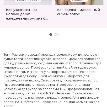
УХОД РУКИ/НОГИ
СТАЙЛИНГ
Как ухаживать за
Как сделать идеальный
ногами дома:
объем волос
ежедневная рутина без
салона
Теги:
Разглаживающий крем для волос
,
Крем для волос от
пушистости
,
Крем для кудрявых волос
,
Крем для волос
,
Гель
для кудрявых волос
,
Уход для кудрявых волос
,
Стайлинг для
кудрявых волос
,
Профессиональный стайлинг для волос
Италия оптом и в розницу
,
Сыворотки для тонких волос
,
Сыворотки для секущихся кончиков
,
Сыворотка для
поврежденных волос
,
Сыворотка для окрашенных волос
,
Профессиональная сыворотка
,
Профессиональная
косметика для ухода за волосами ING
,
Профессиональная
косметика для стайлинга ING Professional
,
Итальянская
профессиональная косметика для волос
,
Гель для укладки
волос
,
ING Professional - профессиональная косметика для
волос