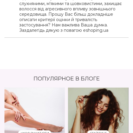
слухняними, м'якими та шовковистими, захищає
волосся від агресивного впливу зовнішнього
середовища. Прошу Вас більш докладніше
описати критерії оцінки й тривалість
застосування? Нам важлива Ваша думка.
Заздалегідь дякую з повагою eshoping.ua
ПОПУЛЯРНОЕ В БЛОГЕ