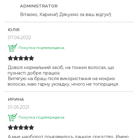
ADMINISTRATOR
Вітаємо, Карина!) Дякуємо за ваш відгук!)
ЮЛІЯ
07.06.2022
Покупка подтверждена
Доволі нормальний засіб, на тонких волосах, що
пухнасті добре працює.
Витягую на браш після використання на мокрих
волосах, маю гарну укладку, нічого не топорщиця.
ИРИНА
01.05.2021
Покупка подтверждена
А мне наоборот понравилось данное средство. Имею