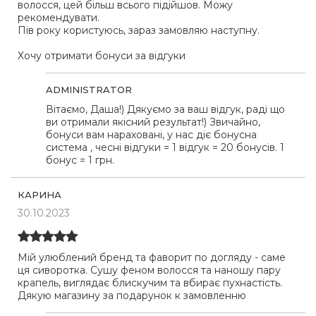
волосся, цей більш всього підійшов. Можу
рекомендувати.
Пів року користуюсь, зараз замовляю наступну.
Хочу отримати бонуси за відгуки
ADMINISTRATOR
Вітаємо, Даша!) Дякуємо за ваш відгук, раді що
ви отримали якісний результат!) Звичайно,
бонуси вам нараховані, у нас діє бонусна
система , чесні відгуки = 1 відгук = 20 бонусів. 1
бонус = 1 грн.
КАРИНА
30.10.2023
Мій улюблений бренд та фаворит по догляду - саме
ця сиворотка. Сушу феном волосся та наношу пару
крапель, виглядає блискучим та вбирає пухнастість.
Дякую магазину за подарунок к замовленню