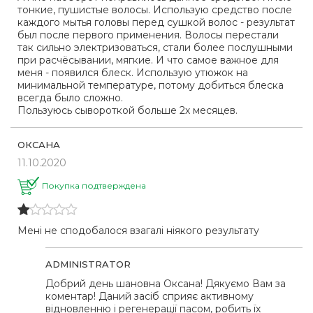
тонкие, пушистые волосы. Использую средство после
каждого мытья головы перед сушкой волос - результат
был после первого применения. Волосы перестали
так сильно электризоваться, стали более послушными
при расчёсывании, мягкие. И что самое важное для
меня - появился блеск. Использую утюжок на
минимальной температуре, потому добиться блеска
всегда было сложно.
Пользуюсь сывороткой больше 2х месяцев.
ОКСАНА
11.10.2020
Покупка подтверждена
Мені не сподобалося взагалі ніякого результату
ADMINISTRATOR
Добрий день шановна Оксана! Дякуємо Вам за
коментар! Даний засіб сприяє активному
відновленню і регенерації пасом, робить їх