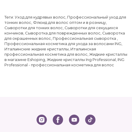
Теги:
Уход для кудрявых волос
,
Профессиональный уход для
тонких волос
,
Флюид для волос оптом и в розницу
,
Сыворотки для тонких волос
,
Сыворотки для секущихся
кончиков
,
Сыворотка для поврежденных волос
,
Сыворотка
для окрашенных волос
,
Профессиональная сыворотка
,
Профессиональная косметика для ухода за волосами ING
,
Итальянские жидкие кристаллы
,
Итальянская
профессиональная косметика для волос
,
Жидкие кристаллы
в магазине Eshoping
,
Жидкие кристаллы Ing Professional
,
ING
Professional - профессиональная косметика для волос