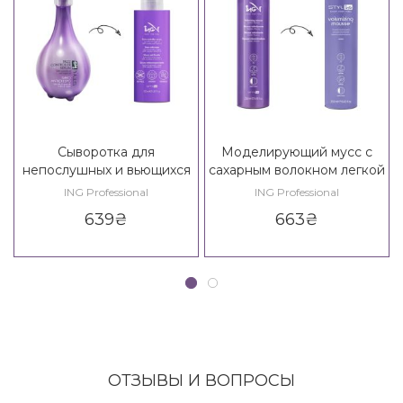
Сыворотка для
Моделирующий мусс с
непослушных и вьющихся
сахарным волокном легкой
волос ING Styling Frizz
фиксации ING Styling
ING Professional
ING Professional
Controller Serum
Volumizing Mousse*
639
₴
663
₴
ОТЗЫВЫ И ВОПРОСЫ