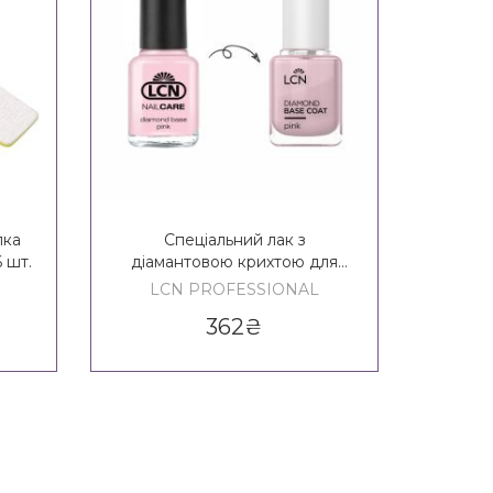
лка
Спеціальний лак з
База + 
 шт.
діамантовою крихтою для
крихто
зміцнення нігтів рожевий LCN
LC
LCN PROFESSIONAL
LC
Diamond Base Nail Care Pink
362
₴