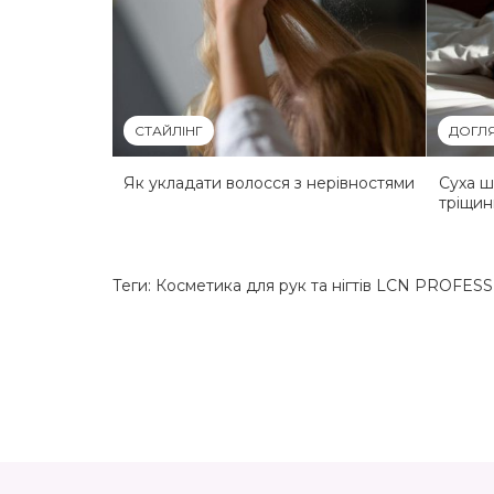
СТАЙЛІНГ
ДОГЛЯ
Як укладати волосся з нерівностями
Суха шк
тріщин
Теги:
Косметика для рук та нігтів LCN PROFES