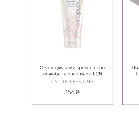
Омолоджуючий крем з олією
Пил
жожоба та еластином LCN
L
Anti - Age Hand Cream
LCN PROFESSIONAL
354
₴