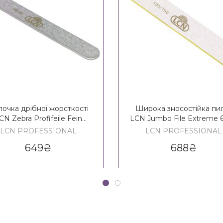
очка дрібної жорсткості
Широка зносостійка пи
CN Zebra Profifeile Fein
LCN Jumbo File Extreme 6
180/180
LCN PROFESSIONAL
LCN PROFESSIONAL
649
₴
688
₴