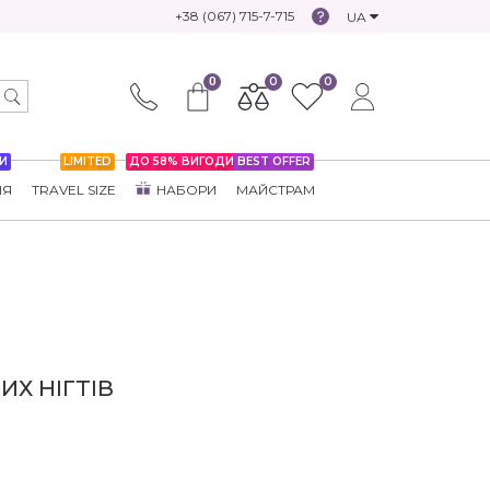
+38 (067) 715-7-715
UA
0
0
0
И
LIMITED
ДО 58% ВИГОДИ
BEST OFFER
НЯ
TRAVEL SIZE
НАБОРИ
МАЙСТРАМ
Х НІГТІВ