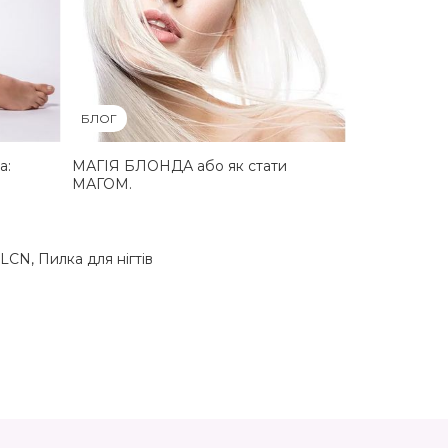
БЛОГ
а:
МАГІЯ БЛОНДА або як стати
МАГОМ.
и LCN
,
Пилка для нігтів