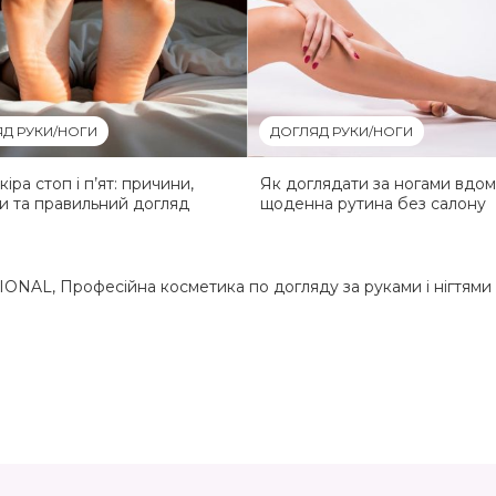
Д РУКИ/НОГИ
ДОГЛЯД РУКИ/НОГИ
іра стоп і п’ят: причини,
Як доглядати за ногами вдом
и та правильний догляд
щоденна рутина без салону
SIONAL
,
Професійна косметика по догляду за руками і нігтям