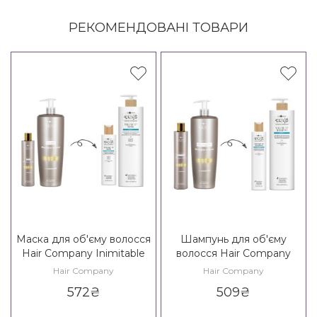
РЕКОМЕНДОВАНІ ТОВАРИ
Маска для об'єму волосся
Шампунь для об'єму
Hair Company Inimitable
волосся Hair Company
Style Density Mask /
Inimitable Style Creative
Hair Company
Hair Company
Creative Inspiration Density
Inspiration Density 3
572
₴
509
₴
3 Volume Up Mask
Volume Up Shampoo