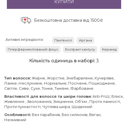
КУПИТИ
Безкоштовна доставка
від 1500₴
Активні інгредієнти:
Пантенол
Аргана
Гіперферментований фікус
Екстракт кактусу
Керамід
Кількість одиниць в наборі:
3
Тип волосся:
Жирне, Жорстке, Знебарвлене, Кучеряве,
Ламке, Неслухняне, Нормальне, Посічене, Пошкоджене,
Світле, Сиве, Сухе, Тонке, Тьмяне, Фарбоване
Властивості для волосся та шкіри голови:
Anti-Frizz, Блиск,
Живлення , Зволоження, Зміцнення, Об'єм , Проти ламкості,
Проти пухнастості, Чутлива шкіра, Щоденний
Особливості:
Без парабенів, Без силіконів, Веган,
Незмивний