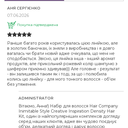
АНЯ СЕРГІЄНКО
07.06.2026
Покупка підтверджена
Раніше багато років користувалась цією лінійкою, але
в золотих баночках, їх зняли з виробництва і я довго
вагалась чи брати новий адже очікувала, що мені не
сподобається. Звісно, ця лінійка інша - інший аромат
продуктів, але прикольний рожевий колір шампуню з
шифером приємно здивував))) Але головне - результат
- він залишився таким як і тоді, за що і полюбила
колись цю лінійку - для мого тонкого волосся - об'єм
без утяження.
ADMINISTRATOR
Вітаємо, Анна!) Набір для волосся Hair Company
Inimitable Style Creative Inspiration Density Hair
Kit, один із найпопулярніших комплексів догляду
серед наших клієнтів, адже він чудово поєднує
об'єм, делікатний догляд і дарує волоссю