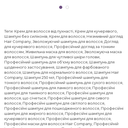
експертний посібник
для бездоганного
результату
Теги:
Крем для волосся від пухнасті
,
Крем для кучерявого
,
Шампуні без силіконів
,
Крем для волосся
,
Незмивний догляд
Hair Company
,
Зволожуючий шампунь для волосся
,
Догляд
для кучерявого волосся
,
Професійний догляд за тонким
волоссям
,
Живильна маска для волосся
,
Зволожуюча маска
для волосся
,
Шампунь для чутливої ​​шкіри голови
,
Професійний шампунь для об'єму волосся
,
Шампунь для
щоденного застосування
,
Шампунь для фарбованого
волосся
,
Шампунь для нормального волосся
,
Шампуні Hair
Company
,
Шампуні 250 мл
,
Професійний шампунь для
тонкого волосся
,
Професійний шампунь для сухого волосся
,
Професійний шампунь для ламкого волосся
,
Професійні
шампуні для тьмяного волосся
,
Професійні шампуні для
волосся, що січеться
,
Професійні шампуні для сивого
волосся
,
Професійні шампуні для світлого волосся
,
Професійні шампуні для пошкодженого волосся
,
Професійні
шампуні для жирного волосся
,
Професійні шампуні для
кучерявого волосся
,
Професійні шампуні для волосся
,
Професійні маски для волосся Hair Company
,
Професійній