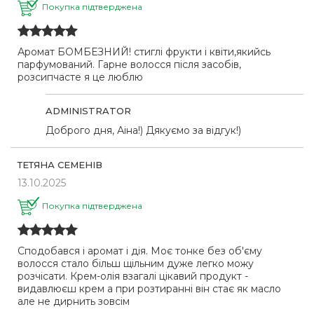
Покупка підтверджена
Аромат БОМБЕЗНИЙ! стиглі фрукти і квіти,якийсь
парфумований. Гарне волосся після засобів,
розсипчасте я це люблю
ADMINISTRATOR
Доброго дня, Аіна!) Дякуємо за відгук!)
ТЕТЯНА СЕМЕНІВ
13.10.2025
Покупка підтверджена
Сподобався і аромат і дія. Моє тонке без об'єму
волосся стало більш щільним дуже легко можу
розчісати. Крем-олія взагалі цікавий продукт -
видавлюєш крем а при розтиранні він стає як масло
але не дирнить зовсім