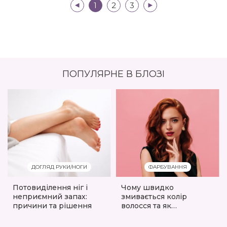
|<
1
2
3
>|
ПОПУЛЯРНЕ В БЛОЗІ
ДОГЛЯД РУКИ/НОГИ
ФАРБУВАННЯ
Потовиділення ніг і
Чому швидко
неприємний запах:
змивається колір
причини та рішення
волосся та як
правильно зберегти
його яскравість: