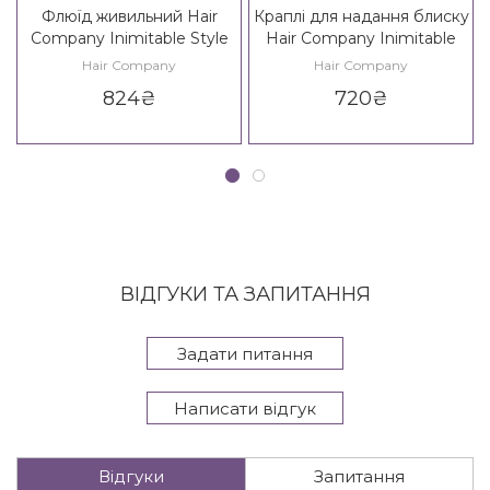
Флюїд живильний Hair
Краплі для надання блиску
Company Inimitable Style
Hair Company Inimitable
Creative Inspiration
Style Illuminating Drops /
Hair Company
Hair Company
Nutricare Nourishing Fluid
Creative Inspiration Must
824
₴
720
₴
Have Light Drops
ВІДГУКИ ТА ЗАПИТАННЯ
Задати питання
Написати відгук
Відгуки
Запитання