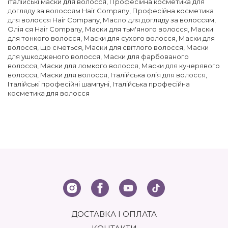
італійські маски для волосся
,
Професійна косметика для
догляду за волоссям Hair Company
,
Професійна косметика
для волосся Hair Company
,
Масло для догляду за волоссям
,
Олія ся Hair Company
,
Маски для тьм'яного волосся
,
Маски
для тонкого волосся
,
Маски для сухого волосся
,
Маски для
волосся, що січеться
,
Маски для світлого волосся
,
Маски
для ушкодженого волосся
,
Маски для фарбованого
волосся
,
Маски для ломкого волосся
,
Маски для кучерявого
волосся
,
Маски для волосся
,
Італійська олія для волосся
,
Італійські професійні шампуні
,
Італійська професійна
косметика для волосся
ДОСТАВКА І ОПЛАТА