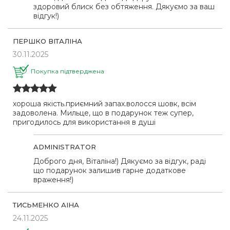
здоровий блиск без обтяження. Дякуємо за ваш
відгук!)
ПЕРШКО ВІТАЛІНА
30.11.2025
Покупка підтверджена
хороша якість.приємний запах.волосся шовк, всім
задоволена. Мильце, що в подарунок теж супер,
пригодилось для використання в душі
ADMINISTRATOR
Доброго дня, Віталіна!) Дякуємо за відгук, раді
що подарунок залишив гарне додаткове
враження!)
ТИСЬМЕНКО АІНА
24.11.2025