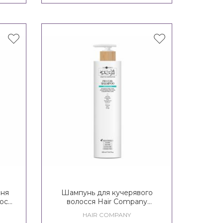
ння
Шампунь для кучерявого
осся
волосся Hair Company
lor
Inimitable Style Creative
HAIR COMPANY
Inspiration Twist N'Curl Pro-Curl