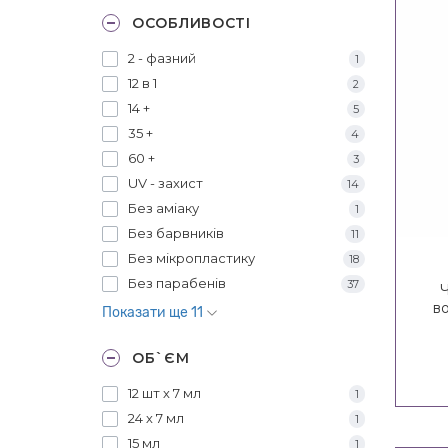
ОСОБЛИВОСТІ
2 - фазний
1
12 в 1
2
14 +
5
35 +
4
60 +
3
UV - захист
14
Без аміаку
1
Без барвників
11
Без мікропластику
18
Без парабенів
37
Ч
в
Показати ще 11
Po
ОБ`ЄМ
12 шт х 7 мл
1
24 х 7 мл
1
15 мл
1