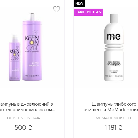
NEW
ЗАКІНЧУЄТЬСЯ
ампунь відновлюючий з
Шампунь глибокого
ротеїновим комплексом
очищення MeMademoise
EN Heavenly Care Repair
Deep Cleaning Shamp
BE KEEN ON HAIR
MEMADEMOISELLE
Shampoo
500
₴
1 181
₴