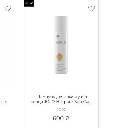
NEW
Шампунь для захисту від
lle
сонця JOJO Hairpure Sun Care
oo
Hair&Body Shampoo
JOJO
600
₴