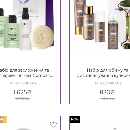
абір для зволоження та
Набір для об'єму та
гладження Hair Company
дисциплінування кучеря
o Age Energy Lady Kit 35+
волосся Hair Compan
HAIR COMPANY
HAIR COMPANY
Inimitable Style Densit
TRAVEL MAXІ
1 625
₴
830
₴
2 031
₴
1 384
₴
ALE
NEW