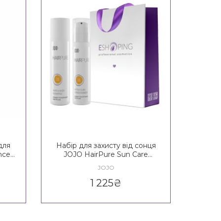
для
Набір для захисту від сонця
nce
JOJO HairPure Sun Care
Hair&Body Set
JOJO
1 225
₴