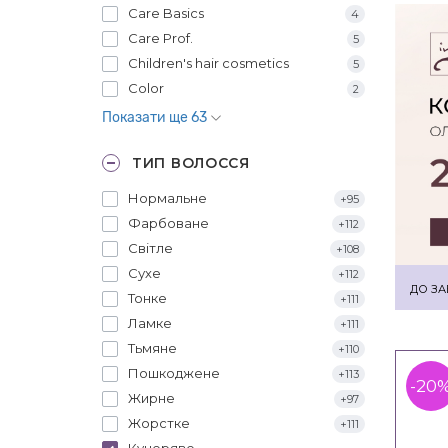
Care Basics
4
Care Prof.
5
Children's hair cosmetics
5
Color
2
Показати ще 63
ТИП ВОЛОССЯ
Нормальне
+95
Фарбоване
+112
Світле
+108
Сухе
+112
ДО ЗА
Тонке
+111
Ламке
+111
Тьмяне
+110
Пошкоджене
+113
-20
Жирне
+97
Жорстке
+111
Кучеряве