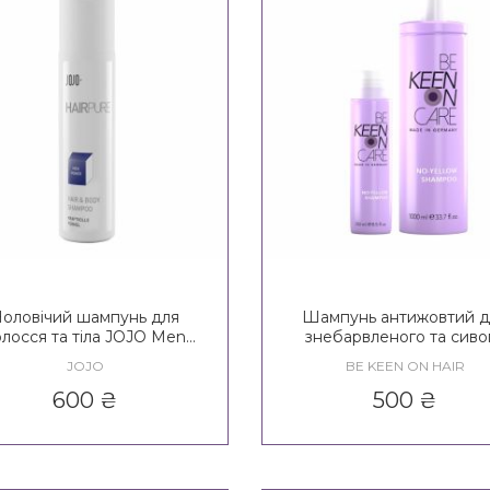
оловічий шампунь для
Шампунь антижовтий д
олосся та тіла JOJO Men
знебарвленого та сиво
wer Hair&Body Shampoo
волосся KEEN Heavenly 
JOJO
BE KEEN ON HAIR
No - Yellow Shampoo
600
₴
500
₴