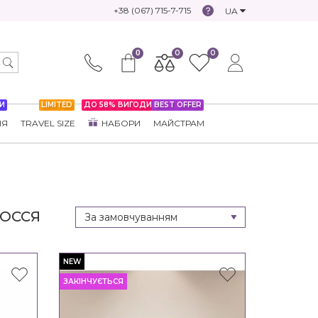
+38 (067) 715-7-715
UA
0
0
0
И
LIMITED
ДО 58% ВИГОДИ
BEST OFFER
НЯ
TRAVEL SIZE
НАБОРИ
МАЙСТРАМ
ЛОССЯ
NEW
ЗАКІНЧУЄТЬСЯ