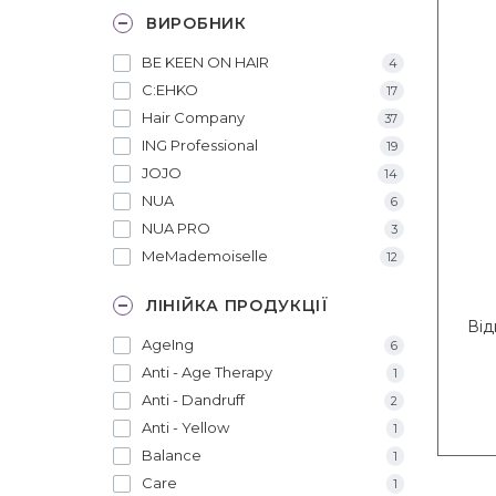
ВИРОБНИК
BE KEEN ON HAIR
4
C:EHKO
17
Hair Company
37
ING Professional
19
JOJO
14
NUA
6
NUA PRO
3
MeMademoiselle
12
ЛІНІЙКА ПРОДУКЦІЇ
Від
AgeIng
6
Reg
Anti - Age Therapy
1
Anti - Dandruff
2
Anti - Yellow
1
Balance
1
Care
1