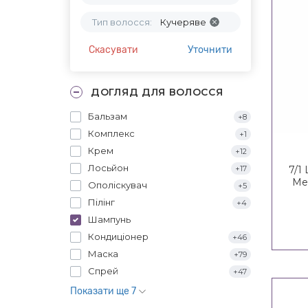
Тип волосся:
Кучеряве
Скасувати
Уточнити
ДОГЛЯД ДЛЯ ВОЛОССЯ
Бальзам
+8
Комплекс
+1
Крем
+12
Лосьйон
+17
7/1
Me
Ополіскувач
+5
Пілінг
+4
Шампунь
Кондиціонер
+46
Маска
+79
Спрей
+47
Показати ще 7