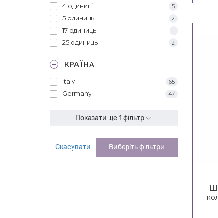
4 одиниці
5
5 одиниць
2
17 одиниць
1
25 одиниць
2
КРАЇНА
Italy
65
Germany
47
Показати ще 1 фільтр
Скасувати
Виберіть фільтри
Ша
ко