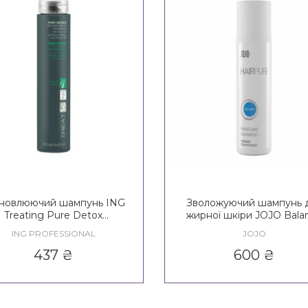
новлюючий шампунь ING
Зволожуючий шампунь 
Treating Pure Detox
жирної шкіри JOJO Bala
enerating Shampoo Step 2
Moisture Shampoo
ING PROFESSIONAL
JOJO
437
₴
600
₴