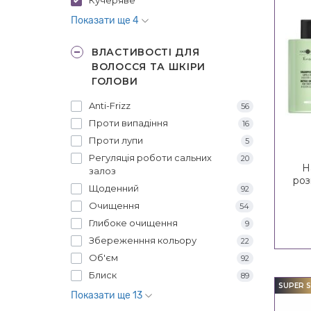
Показати ще 4
ВЛАСТИВОСТІ ДЛЯ
ВОЛОССЯ ТА ШКІРИ
ГОЛОВИ
Anti-Frizz
56
Проти випадіння
16
Проти лупи
5
Регуляція роботи сальних
20
Н
залоз
роз
Щоденний
92
Cron
Очищення
54
Глибоке очищення
9
Збереженння кольору
22
Об'єм
92
Блиск
89
SUPER S
Показати ще 13