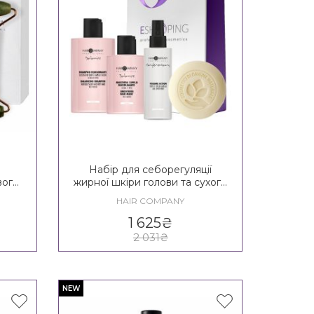
Набір для себорегуляції
вого
жирної шкіри голови та сухого
y
волосся Hair Company Crono
HAIR COMPANY
y
Age Balance Girl Kit 14+
1 625
₴
2 031
₴
NEW