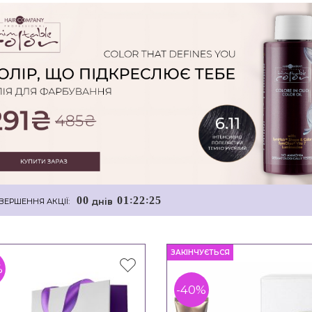
0
0
0
1
2
2
2
4
:
:
днiв
ВЕРШЕННЯ АКЦІЇ:
ЗАКІНЧУЄТЬСЯ
%
-40%