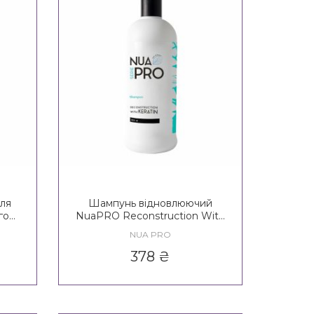
ля
Шампунь відновлюючий
го
NuaPRO Reconstruction With
Care
Keratin Shampoo New Formula
NUA PRO
378
₴