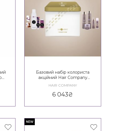
чий
Базовий набір колориста
o
акційний Hair Company
GOLDEN BOX
HAIR COMPANY
PROFESSIONAL
6 043
₴
NEW