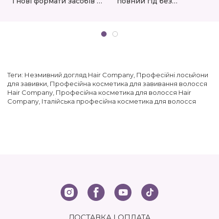
і нові формати засобів в
повний гід без
асортименті
пухнастості та сухості
eshoping.ua
Теги:
Незмивний догляд Hair Company
,
Професійні лосьйони
для завивки
,
Професійна косметика для завивання волосся
Hair Company
,
Професійна косметика для волосся Hair
Company
,
Італійська професійна косметика для волосся
ДОСТАВКА І ОПЛАТА