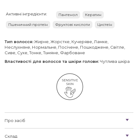
Активні інгредієнти:
Пантенол
Кератин
Пшеничний протеїн
Фруктові кислоти
Цистеїн
Тип волосся:
Жирне, Жорстке, Кучеряве, Ламке,
Неслухняне, Нормальне, Посічене, Пошкоджене, Світле,
Сиве, Сухе, Тонке, Тьмяне, Фарбоване
Властивості для волосся та шкіри голови:
Чутлива шкіра
Про засіб
Склад