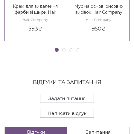
Крем для видалення
Мус на основі рисових
фарби зі шкіри Hair
висівок Hair Company
Company Hair Natural Light
Inimitable Tech Bran
Hair Company
Hair Company
Remover Paste
Treatment
593
₴
950
₴
ВІДГУКИ ТА ЗАПИТАННЯ
Задати питання
Написати відгук
Відгуки
Запитання