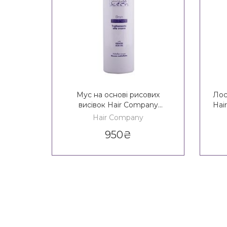
Мус на основі рисових
Лос
висівок Hair Company
Hai
Inimitable Tech Bran
Hair Company
Treatment
950
₴