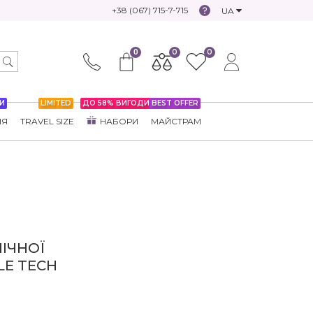
+38 (067) 715-7-715
UA
0
0
0
И
LIMITED
ДО 58% ВИГОДИ
BEST OFFER
НЯ
TRAVEL SIZE
НАБОРИ
МАЙСТРАМ
ІЧНОЇ
LE TECH