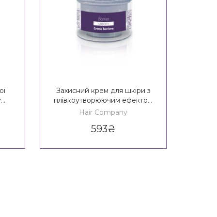
ої
Захисний крем для шкіри з
Захис
y
плівкоутворюючим ефектом
під ч
lator
Hair Company Inimitable Tech
про
Hair Company
Barrier Cream
Inimit
593
₴