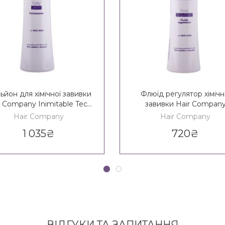
ьйон для хімічної завивки
Флюїд регулятор хімічн
r Company Inimitable Tech
завивки Hair Compan
Curly Perm
Inimitable Tech Fluid Regu
Hair Company
Hair Company
1 035
₴
720
₴
ВІДГУКИ ТА ЗАПИТАННЯ