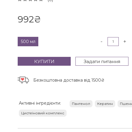
992
₴
-
+
500 мл
КУПИТИ
Задати питання
Безкоштовна доставка
від 1500₴
Активні інгредієнти:
Пантенол
Кератин
Пшени
Цистеїновий комплекс