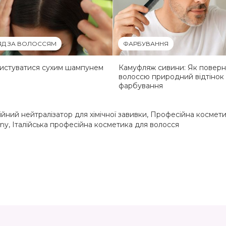
ЯД ЗА ВОЛОССЯМ
ФАРБУВАННЯ
истуватися сухим шампунем
Камуфляж сивини: Як поверн
волоссю природний відтінок
фарбування
йний нейтралізатор для хімічної завивки
,
Професійна космети
any
,
Італійська професійна косметика для волосся