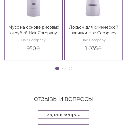
Мусс на основе рисовых
Лосьон для химической
отрубей Hair Company
завивки Hair Company
Inimitable Tech Bran
Inimitable Tech Curly Perm
Hair Company
Hair Company
Treatment
950
₴
1 035
₴
ОТЗЫВЫ И ВОПРОСЫ
Задать вопрос