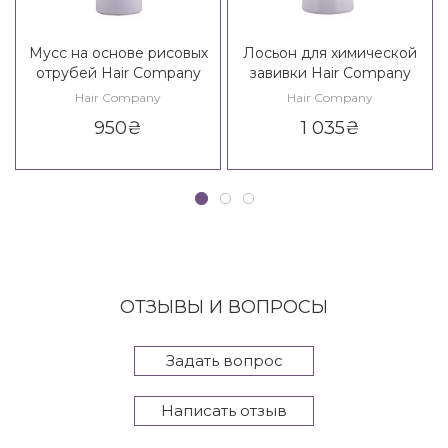
Мусс на основе рисовых
Лосьон для химической
отрубей Hair Company
завивки Hair Company
Inimitable Tech Bran
Inimitable Tech Curly Perm
Hair Company
Hair Company
Treatment
950
₴
1 035
₴
ОТЗЫВЫ И ВОПРОСЫ
Задать вопрос
Написать отзыв