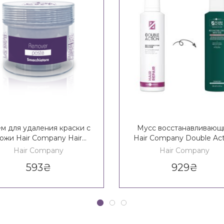
м для удаления краски с
Мусс восстанавливающ
ожи Hair Company Hair
Hair Company Double Act
ural Light Remover Paste
Reconstruction Mouss
Hair Company
Hair Company
593
₴
929
₴