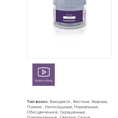
Видео-обзор
Тип волос:
Вьющиеся , Жесткие, Жирные,
Ломкие , Непослушные, Нормальные,
Обесцвеченное, Окрашенные,
Повреждённые , Светлые, Седые,