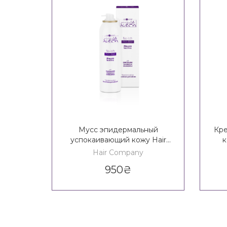
Мусс эпидермальный
Кре
успокаивающий кожу Hair
к
Company Inimitable Tech No
Nat
Hair Company
Itch Mousse
950
₴