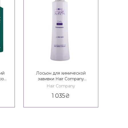
ий
Лосьон для химической
Фикс
ion
завивки Hair Company
хими
e
Inimitable Tech Curly Perm
Comp
Hair Company
N
1 035
₴