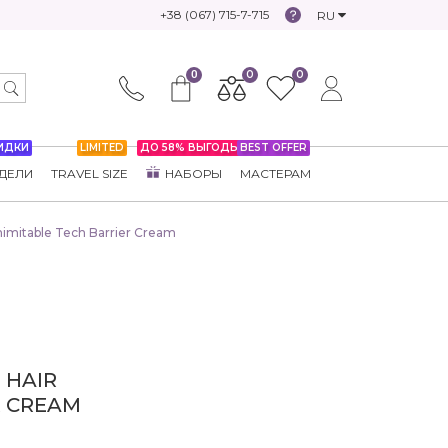
+38 (067) 715-7-715
RU
0
0
0
ИДКИ
LIMITED
ДО 58% ВЫГОДЫ
BEST OFFER
ДЕЛИ
TRAVEL SIZE
НАБОРЫ
МАСТЕРАМ
mitable Tech Barrier Cream
HAIR
R CREAM